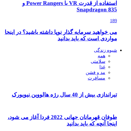
استفاده از قدرت VR با Power Rangers و
Snapdragon 835
189
می خواهید سرمایه گذار نوپا داشته باشید؟ در اینجا
مواردی است که باید بدانید
شیوه زندگی
همه
سلامتی
غذا
مد و فشن
مسافرت
تیراندازی بیش از 40 سال رژه هالووین نیویورک
طوفان قهرمانان جهانی 2022 فردا آغاز می شود،
اینجا آنچه که باید بدانید