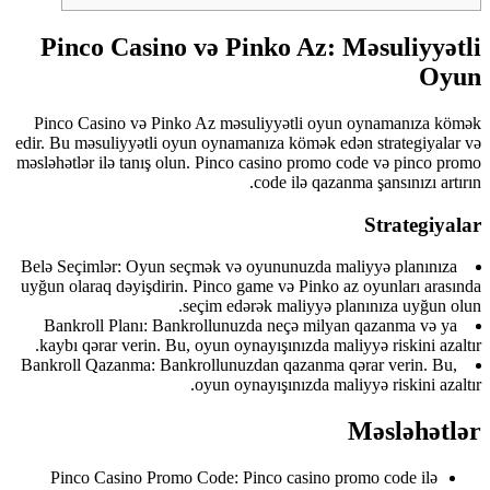
Pinco Casino və Pinko Az: Məsuliyyətli
Oyun
Pinco Casino və Pinko Az məsuliyyətli oyun oynamanıza kömək
edir. Bu məsuliyyətli oyun oynamanıza kömək edən strategiyalar və
məsləhətlər ilə tanış olun. Pinco casino promo code və pinco promo
code ilə qazanma şansınızı artırın.
Strategiyalar
Belə Seçimlər: Oyun seçmək və oyununuzda maliyyə planınıza
uyğun olaraq dəyişdirin. Pinco game və Pinko az oyunları arasında
seçim edərək maliyyə planınıza uyğun olun.
Bankroll Planı: Bankrollunuzda neçə milyan qazanma və ya
kaybı qərar verin. Bu, oyun oynayışınızda maliyyə riskini azaltır.
Bankroll Qazanma: Bankrollunuzdan qazanma qərar verin. Bu,
oyun oynayışınızda maliyyə riskini azaltır.
Məsləhətlər
Pinco Casino Promo Code: Pinco casino promo code ilə