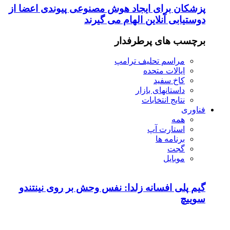
پزشکان برای ایجاد هوش مصنوعی پیوندی اعضا از
دوستیابی آنلاین الهام می گیرند
برچسب های پرطرفدار
مراسم تحلیف ترامپ
ایالات متحده
کاخ سفید
داستانهای بازار
نتایج انتخابات
فناوری
همه
استارت آپ
برنامه ها
گجت
موبایل
گیم پلی افسانه زلدا: نفس وحش بر روی نینتندو
سوییچ