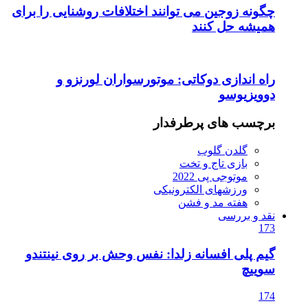
چگونه زوجین می توانند اختلافات روشنایی را برای
همیشه حل کنند
راه اندازی دوکاتی: موتورسواران لورنزو و
دوویزیوسو
برچسب های پرطرفدار
گلدن گلوب
بازی تاج و تخت
موتوجی پی 2022
ورزشهای الکترونیکی
هفته مد و فشن
نقد و بررسی
173
گیم پلی افسانه زلدا: نفس وحش بر روی نینتندو
سوییچ
174