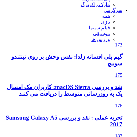
مارک زاکربرگ
سرگرمی
همه
بازی
فیلم سینما
موسیقی
ورزش ها
173
گیم پلی افسانه زلدا: نفس وحش بر روی نینتندو
سوییچ
175
نقد و بررسی macOS Sierra: کاربران مک امسال
یک به روزرسانی متوسط را دریافت می کنند
176
تجربه عملی : نقد و بررسی Samsung Galaxy A5
2017
182