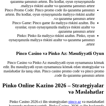
qazanma şansınızı artırın. Bu kodlar, oyun oynayışınızda
maliyyə riskini azaltır və qazanma şansınızı artırır.
Pinco Promo Code: Pinco promo code ilə qazanma şansınızı
artırın. Bu kodlar, oyun oynayışınızda maliyyə riskini azaltır
və qazanma şansınızı artırır.
Pinco Game: Pinco game ilə maliyyə riskini azaltın. Bu
oyunlar, oyun oynayışınızda maliyyə riskini azaltır və
qazanma şansınızı artırır.
Pinko: Pinko ilə maliyyə riskini azaltın. Pinko, oyun
oynayışınızda maliyyə riskini azaltır və qazanma şansınızı
artırır.
Pinco Casino və Pinko Az: Məsuliyyətli Oyun
Pinco Casino və Pinko Az məsuliyyətli oyun oynamanıza kömək
edir. Bu məsuliyyətli oyun oynamanıza kömək edən strategiyalar və
məsləhətlər ilə tanış olun. Pinco casino promo code və pinco promo
code ilə qazanma şansınızı artırın.
Pinko Online Kazino 2026 – Strategiyalar
və Məsləhətlər
Pinko Casino 2026-ci ilin strategiyaları
pinco az
və məsləhətləri
haqqında məlumat veririk. Pinko Casino, 2026-cı ilin başlarında