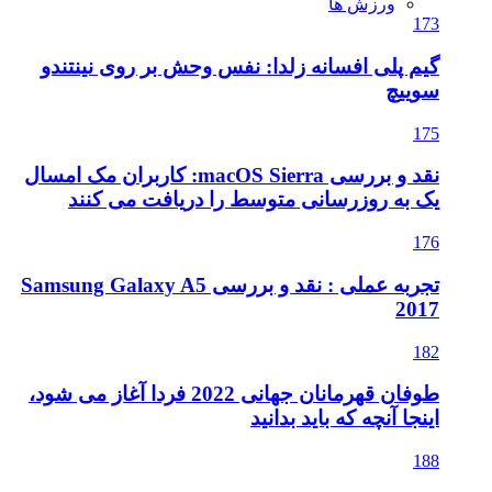
ورزش ها
173
گیم پلی افسانه زلدا: نفس وحش بر روی نینتندو
سوییچ
175
نقد و بررسی macOS Sierra: کاربران مک امسال
یک به روزرسانی متوسط را دریافت می کنند
176
تجربه عملی : نقد و بررسی Samsung Galaxy A5
2017
182
طوفان قهرمانان جهانی 2022 فردا آغاز می شود،
اینجا آنچه که باید بدانید
188