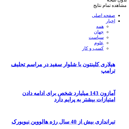
مشاهده تمام نتایج
صفحه اصلی
اخبار
همه
جهان
سیاست
علوم
کسب و کار
هیلاری کلینتون با شلوار سفید در مراسم تحلیف
ترامپ
آمازون 143 میلیارد شخص برای ادامه دادن
امتیازات بیشتر به پرایم دارد
تیراندازی بیش از 40 سال رژه هالووین نیویورک