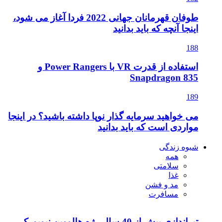
طوفان قهرمانان جهانی 2022 فردا آغاز می شود،
اینجا آنچه که باید بدانید
188
استفاده از قدرت VR با Power Rangers و
Snapdragon 835
189
می خواهید سرمایه گذار نوپا داشته باشید؟ در اینجا
مواردی است که باید بدانید
شیوه زندگی
همه
سلامتی
غذا
مد و فشن
مسافرت
تیراندازی بیش از 40 سال رژه هالووین نیویورک