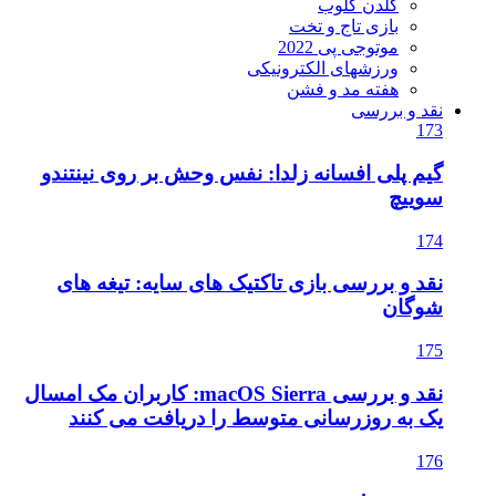
گلدن گلوب
بازی تاج و تخت
موتوجی پی 2022
ورزشهای الکترونیکی
هفته مد و فشن
نقد و بررسی
173
گیم پلی افسانه زلدا: نفس وحش بر روی نینتندو
سوییچ
174
نقد و بررسی بازی تاکتیک های سایه: تیغه های
شوگان
175
نقد و بررسی macOS Sierra: کاربران مک امسال
یک به روزرسانی متوسط را دریافت می کنند
176