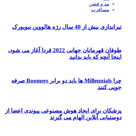
مد و فشن
مسافرت
تیراندازی بیش از 40 سال رژه هالووین نیویورک
طوفان قهرمانان جهانی 2022 فردا آغاز می شود،
اینجا آنچه که باید بدانید
چرا Millennials ها باید دو برابر Boomers صرفه
جویی کنند
پزشکان برای ایجاد هوش مصنوعی پیوندی اعضا از
دوستیابی آنلاین الهام می گیرند