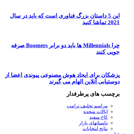
این 5 داستان بزرگ فناوری است که باید در سال
2021 تماشا کنید
چرا Millennials ها باید دو برابر Boomers صرفه
جویی کنند
پزشکان برای ایجاد هوش مصنوعی پیوندی اعضا از
دوستیابی آنلاین الهام می گیرند
برچسب های پرطرفدار
مراسم تحلیف ترامپ
ایالات متحده
کاخ سفید
داستانهای بازار
نتایج انتخابات