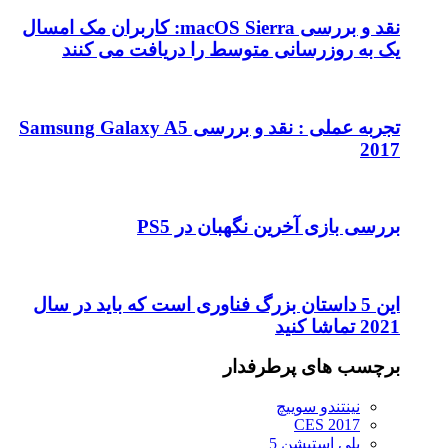
نقد و بررسی macOS Sierra: کاربران مک امسال
یک به روزرسانی متوسط را دریافت می کنند
تجربه عملی : نقد و بررسی Samsung Galaxy A5
2017
بررسی بازی آخرین نگهبان در PS5
این 5 داستان بزرگ فناوری است که باید در سال
2021 تماشا کنید
برچسب های پرطرفدار
نینتندو سوییچ
CES 2017
پلی استیشن 5