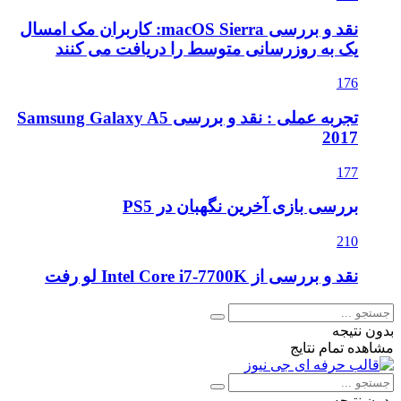
نقد و بررسی macOS Sierra: کاربران مک امسال
یک به روزرسانی متوسط را دریافت می کنند
176
تجربه عملی : نقد و بررسی Samsung Galaxy A5
2017
177
بررسی بازی آخرین نگهبان در PS5
210
نقد و بررسی از Intel Core i7-7700K لو رفت
بدون نتیجه
مشاهده تمام نتایج
بدون نتیجه