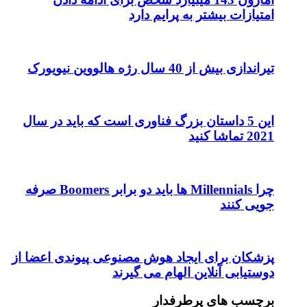
امتیازات بیشتر به پرایم دارد
تیراندازی بیش از 40 سال رژه هالووین نیویورک
این 5 داستان بزرگ فناوری است که باید در سال
2021 تماشا کنید
چرا Millennials ها باید دو برابر Boomers صرفه
جویی کنند
پزشکان برای ایجاد هوش مصنوعی پیوندی اعضا از
دوستیابی آنلاین الهام می گیرند
برچسب های پرطرفدار