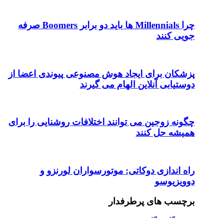
چرا Millennials ها باید دو برابر Boomers صرفه
جویی کنند
پزشکان برای ایجاد هوش مصنوعی پیوندی اعضا از
دوستیابی آنلاین الهام می گیرند
چگونه زوجین می توانند اختلافات روشنایی را برای
همیشه حل کنند
راه اندازی دوکاتی: موتورسواران لورنزو و
دوویزیوسو
برچسب های پرطرفدار