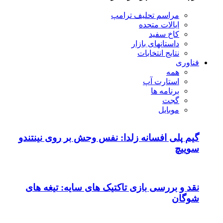
مراسم تحلیف ترامپ
ایالات متحده
کاخ سفید
داستانهای بازار
نتایج انتخابات
فناوری
همه
استارت آپ
برنامه ها
گجت
موبایل
گیم پلی افسانه زلدا: نفس وحش بر روی نینتندو
سوییچ
نقد و بررسی بازی تاکتیک های سایه: تیغه های
شوگان