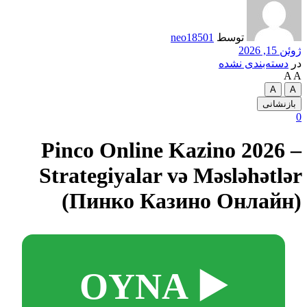
توسط
neo18501
ژوئن 15, 2026
در
دسته‌بندی نشده
A
A
A
A
بازنشانی
0
Pinco Online Kazino 2026 –
Strategiyalar və Məsləhətlər
(Пинко Казино Онлайн)
▶️ OYNA