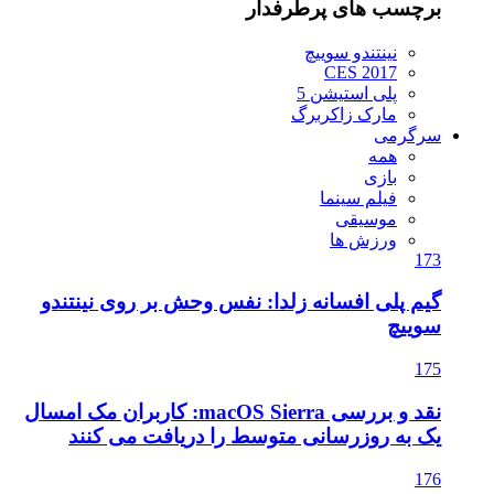
برچسب های پرطرفدار
نینتندو سوییچ
CES 2017
پلی استیشن 5
مارک زاکربرگ
سرگرمی
همه
بازی
فیلم سینما
موسیقی
ورزش ها
173
گیم پلی افسانه زلدا: نفس وحش بر روی نینتندو
سوییچ
175
نقد و بررسی macOS Sierra: کاربران مک امسال
یک به روزرسانی متوسط را دریافت می کنند
176