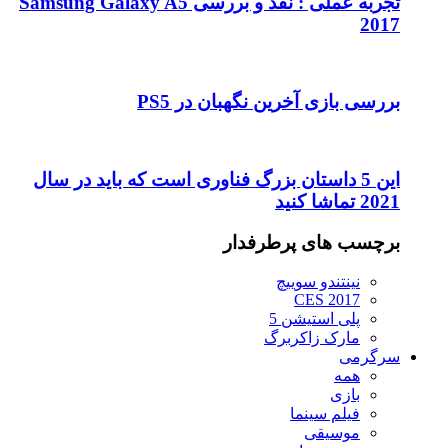
تجربه عملی : نقد و بررسی Samsung Galaxy A5
2017
بررسی بازی آخرین نگهبان در PS5
این 5 داستان بزرگ فناوری است که باید در سال
2021 تماشا کنید
برچسب های پرطرفدار
نینتندو سوییچ
CES 2017
پلی استیشن 5
مارک زاکربرگ
سرگرمی
همه
بازی
فیلم سینما
موسیقی