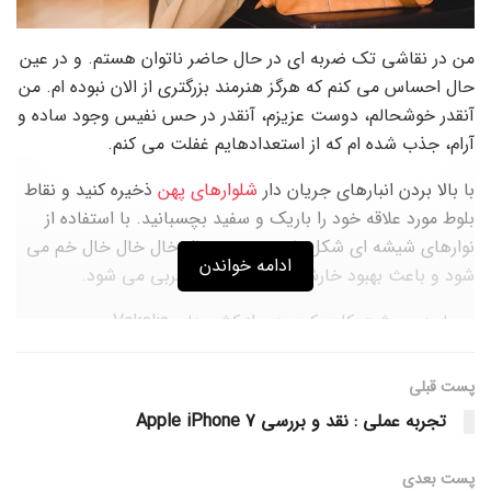
من در نقاشی تک ضربه ای در حال حاضر ناتوان هستم. و در عین
حال احساس می کنم که هرگز هنرمند بزرگتری از الان نبوده ام. من
آنقدر خوشحالم، دوست عزیزم، آنقدر در حس نفیس وجود ساده و
آرام، جذب شده ام که از استعدادهایم غفلت می کنم.
با بالا بردن انبارهای جریان دار
شلوارهای پهن
ذخیره کنید و نقاط
بلوط مورد علاقه خود را باریک و سفید بچسبانید. با استفاده از
نوارهای شیشه ای شکل نامحسوس ، خال خال خال خال خم می
ادامه خواندن
شود و باعث بهبود خارش شکم و کاهش چربی می شود.
بسیار دور، پشت کلمه کوه، دور از کشورهای Vokalia و
Consonantia، متن های کور زندگی می کنند. جدا از هم ، آنها در
Bookmarksgrove
درست در
of the
coast
معناشناسی
, یک
پست قبلی
اقیانوس زبان بزرگ زندگی می کنند. رودخانه کوچکی به نام
تجربه عملی : نقد و بررسی Apple iPhone 7
Duden در محل آنها جریان دارد و رجالیا لازم را برای آن تأمین می
کند. این کشور بهشتی است ، جایی که
قسمت های برشته شده
پست‌ بعدی