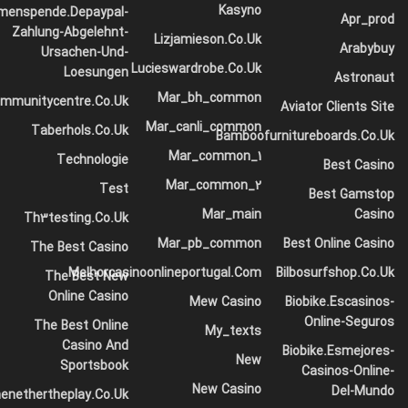
هشدار داد که از کجا آمده است هزار بار بازنویسی می شود و
Kasyno
menspende.depaypal-
Apr_prod
Zahlung-Abgelehnt-
همه چیزهایی که از اصل آن باقی مانده است کلمه “و” خواهد بود
Lizjamieson.co.uk
Arabybuy
Ursachen-Und-
و متن کوچک کور باید برگردد و به حالت خود در کشور امن
Lucieswardrobe.co.uk
Loesungen
Astronaut
بازگردد.
Mar_bh_common
ommunitycentre.co.uk
Aviator Clients Site
و اگر او بازنویسی نشده است، آنها هنوز از او استفاده می کنند.
Mar_canli_common
Taberhols.co.uk
Bamboofurnitureboards.co.uk
بسیار دور ، پشت کلمه کوه، دور از کشورهای Vokalia و
Mar_common_1
Technologie
Best Casino
Consonantia، متن های کور زندگی می کنند.
Mar_common_2
Test
Best Gamstop
طراحی و نمایش
Mar_main
Casino
Th3testing.co.uk
Mar_pb_common
Best Online Casino
آرامشی شگفت انگیز
مالکیت
تمام روح مرا گرفته است، مانند این
The Best Casino
صبح های شیرین بهار که با تمام وجود از آن لذت می برم. من
Melhorcasinoonlineportugal.com
Bilbosurfshop.co.uk
The Best New
تنها هستم، و جذابیت وجود را در این نقطه احساس می کنم، که
Online Casino
Mew Casino
Biobike.escasinos-
برای سعادت روحانی مانند من ایجاد شده است. من بسیار
Online-Seguros
The Best Online
My_texts
خوشحالم، دوست عزیزم، آنقدر در
حس
وجودی خود آرام و آرام
Casino And
Biobike.esmejores-
New
جذب شده ام که از استعدادهای خود غفلت می کنم.
Sportsbook
Casinos-Online-
New Casino
Del-Mundo
enethertheplay.co.uk
در راه او با یک نسخه برخورد کرد. این نسخه به متن کور کوچک