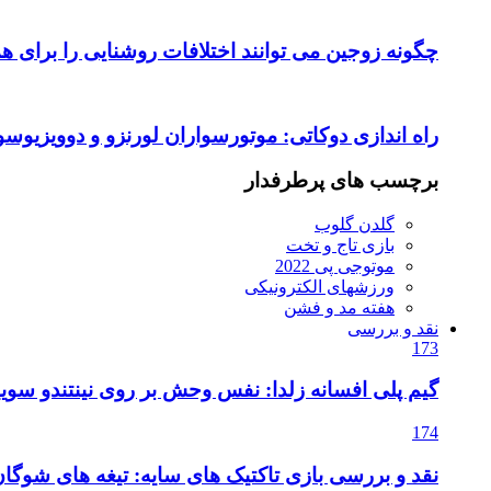
چگونه زوجین می توانند اختلافات روشنایی را برای ه
راه اندازی دوکاتی: موتورسواران لورنزو و دوویزیوسو
برچسب های پرطرفدار
گلدن گلوب
بازی تاج و تخت
موتوجی پی 2022
ورزشهای الکترونیکی
هفته مد و فشن
نقد و بررسی
173
گیم پلی افسانه زلدا: نفس وحش بر روی نینتندو سویی
174
نقد و بررسی بازی تاکتیک های سایه: تیغه های شوگا