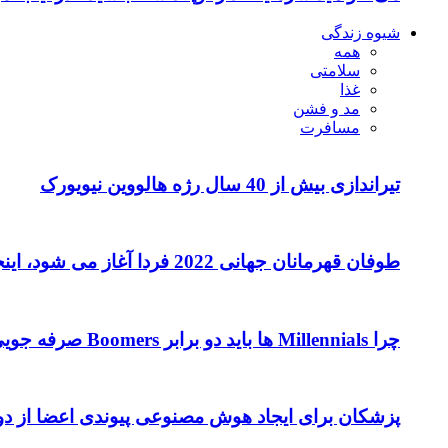
شیوه زندگی
همه
سلامتی
غذا
مد و فشن
مسافرت
تیراندازی بیش از 40 سال رژه هالووین نیویورک
طوفان قهرمانان جهانی 2022 فردا آغاز می شود، اینجا آنچه که باید بدانید
چرا Millennials ها باید دو برابر Boomers صرفه جویی کنند
پزشکان برای ایجاد هوش مصنوعی پیوندی اعضا از دوست