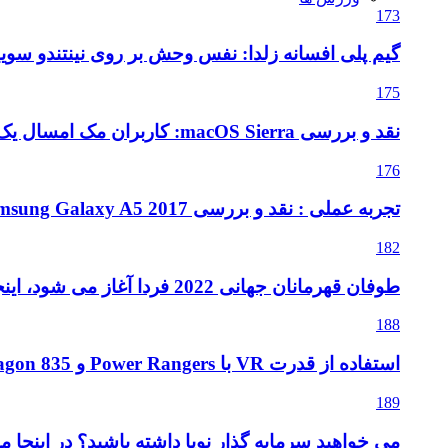
173
گیم پلی افسانه زلدا: نفس وحش بر روی نینتندو سویی
175
نقد و بررسی macOS Sierra: کاربران مک امسال یک به روزرسانی متوسط را دریافت می کنند
176
تجربه عملی : نقد و بررسی Samsung Galaxy A5 2017
182
طوفان قهرمانان جهانی 2022 فردا آغاز می شود، اینجا آنچه که باید بدانید
188
استفاده از قدرت VR با Power Rangers و Snapdragon 835
189
می خواهید سرمایه گذار نوپا داشته باشید؟ در اینجا م