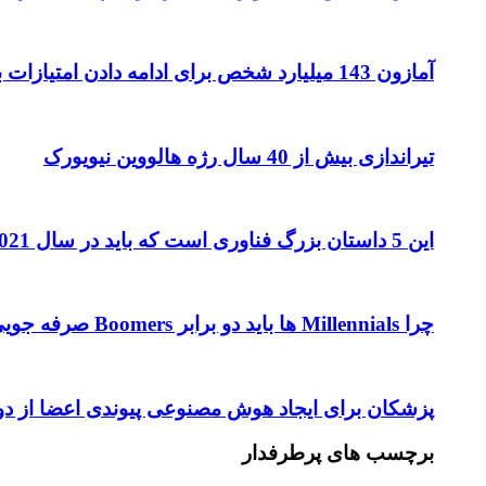
آمازون 143 میلیارد شخص برای ادامه دادن امتیازات بیشتر به پرایم دارد
تیراندازی بیش از 40 سال رژه هالووین نیویورک
این 5 داستان بزرگ فناوری است که باید در سال 2021 تماشا کنید
چرا Millennials ها باید دو برابر Boomers صرفه جویی کنند
پزشکان برای ایجاد هوش مصنوعی پیوندی اعضا از دوست
برچسب های پرطرفدار