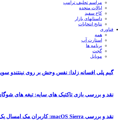
مراسم تحلیف ترامپ
ایالات متحده
کاخ سفید
داستانهای بازار
نتایج انتخابات
فناوری
همه
استارت آپ
برنامه ها
گجت
موبایل
گیم پلی افسانه زلدا: نفس وحش بر روی نینتندو سویی
نقد و بررسی بازی تاکتیک های سایه: تیغه های شوگا
نقد و بررسی macOS Sierra: کاربران مک امسال یک به روزرسانی متوسط را دریافت می کنند