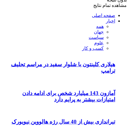
مشاهده تمام نتایج
صفحه اصلی
اخبار
همه
جهان
سیاست
علوم
کسب و کار
هیلاری کلینتون با شلوار سفید در مراسم تحلیف
ترامپ
آمازون 143 میلیارد شخص برای ادامه دادن
امتیازات بیشتر به پرایم دارد
تیراندازی بیش از 40 سال رژه هالووین نیویورک