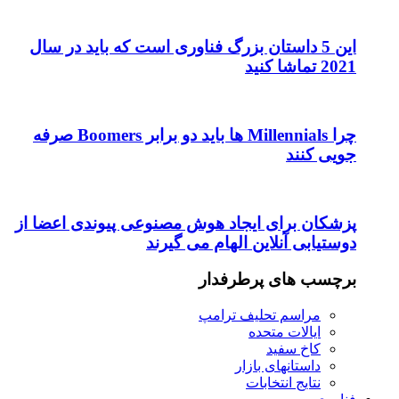
این 5 داستان بزرگ فناوری است که باید در سال
2021 تماشا کنید
چرا Millennials ها باید دو برابر Boomers صرفه
جویی کنند
پزشکان برای ایجاد هوش مصنوعی پیوندی اعضا از
دوستیابی آنلاین الهام می گیرند
برچسب های پرطرفدار
مراسم تحلیف ترامپ
ایالات متحده
کاخ سفید
داستانهای بازار
نتایج انتخابات