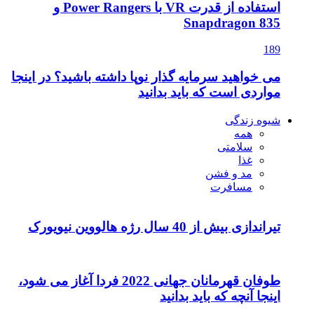
استفاده از قدرت VR با Power Rangers و
Snapdragon 835
189
می خواهید سرمایه گذار نوپا داشته باشید؟ در اینجا
مواردی است که باید بدانید
شیوه زندگی
همه
سلامتی
غذا
مد و فشن
مسافرت
تیراندازی بیش از 40 سال رژه هالووین نیویورک
طوفان قهرمانان جهانی 2022 فردا آغاز می شود،
اینجا آنچه که باید بدانید