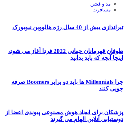
مد و فشن
مسافرت
تیراندازی بیش از 40 سال رژه هالووین نیویورک
طوفان قهرمانان جهانی 2022 فردا آغاز می شود،
اینجا آنچه که باید بدانید
چرا Millennials ها باید دو برابر Boomers صرفه
جویی کنند
پزشکان برای ایجاد هوش مصنوعی پیوندی اعضا از
دوستیابی آنلاین الهام می گیرند