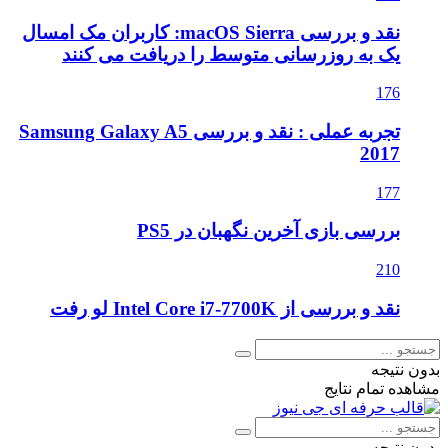
نقد و بررسی macOS Sierra: کاربران مک امسال
یک به روزرسانی متوسط را دریافت می کنند
176
تجربه عملی : نقد و بررسی Samsung Galaxy A5
2017
177
بررسی بازی آخرین نگهبان در PS5
210
نقد و بررسی از Intel Core i7-7700K لو رفت
بدون نتیجه
مشاهده تمام نتایج
بدون نتیجه