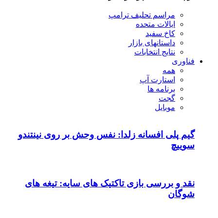
مراسم تحلیف ترامپ
ایالات متحده
کاخ سفید
داستانهای بازار
نتایج انتخابات
فناوری
همه
استارت آپ
برنامه ها
گجت
موبایل
گیم پلی افسانه زلدا: نفس وحش بر روی نینتندو
سوییچ
نقد و بررسی بازی تاکتیک های سایه: تیغه های
شوگان