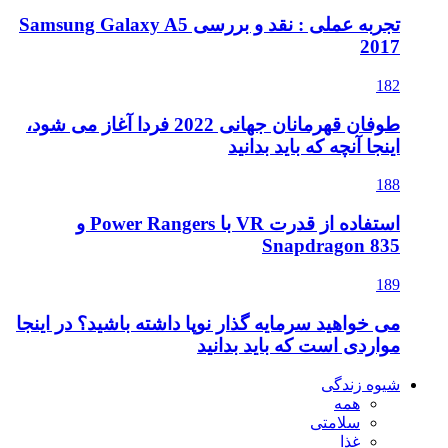
تجربه عملی : نقد و بررسی Samsung Galaxy A5
2017
182
طوفان قهرمانان جهانی 2022 فردا آغاز می شود،
اینجا آنچه که باید بدانید
188
استفاده از قدرت VR با Power Rangers و
Snapdragon 835
189
می خواهید سرمایه گذار نوپا داشته باشید؟ در اینجا
مواردی است که باید بدانید
شیوه زندگی
همه
سلامتی
غذا