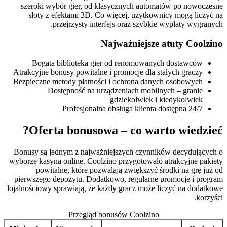
szeroki wybór gier, od klasycznych automatów po nowoczesne
sloty z efektami 3D. Co więcej, użytkownicy mogą liczyć na
przejrzysty interfejs oraz szybkie wypłaty wygranych.
Najważniejsze atuty Coolzino
Bogata biblioteka gier od renomowanych dostawców
Atrakcyjne bonusy powitalne i promocje dla stałych graczy
Bezpieczne metody płatności i ochrona danych osobowych
Dostępność na urządzeniach mobilnych – granie
gdziekolwiek i kiedykolwiek
Profesjonalna obsługa klienta dostępna 24/7
Oferta bonusowa – co warto wiedzieć?
Bonusy są jednym z najważniejszych czynników decydujących o
wyborze kasyna online. Coolzino przygotowało atrakcyjne pakiety
powitalne, które pozwalają zwiększyć środki na grę już od
pierwszego depozytu. Dodatkowo, regularne promocje i program
lojalnościowy sprawiają, że każdy gracz może liczyć na dodatkowe
korzyści.
Przegląd bonusów Coolzino