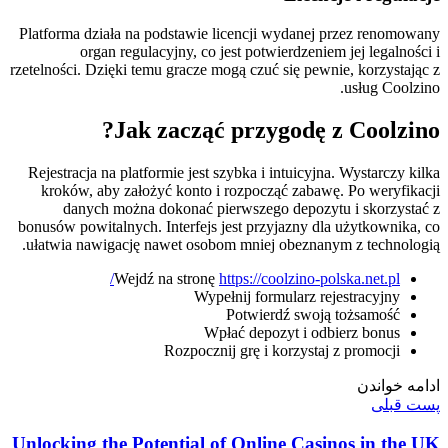
Platforma działa na podstawie licencji wydanej przez renomowany
organ regulacyjny, co jest potwierdzeniem jej legalności i
rzetelności. Dzięki temu gracze mogą czuć się pewnie, korzystając z
usług Coolzino.
Jak zacząć przygodę z Coolzino?
Rejestracja na platformie jest szybka i intuicyjna. Wystarczy kilka
kroków, aby założyć konto i rozpocząć zabawę. Po weryfikacji
danych można dokonać pierwszego depozytu i skorzystać z
bonusów powitalnych. Interfejs jest przyjazny dla użytkownika, co
ułatwia nawigację nawet osobom mniej obeznanym z technologią.
Wejdź na stronę
https://coolzino-polska.net.pl/
Wypełnij formularz rejestracyjny
Potwierdź swoją tożsamość
Wpłać depozyt i odbierz bonus
Rozpocznij grę i korzystaj z promocji
ادامه خواندن
پست قبلی
Unlocking the Potential of Online Casinos in the UK