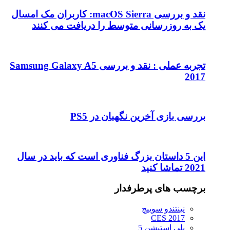
نقد و بررسی macOS Sierra: کاربران مک امسال
یک به روزرسانی متوسط را دریافت می کنند
تجربه عملی : نقد و بررسی Samsung Galaxy A5
2017
بررسی بازی آخرین نگهبان در PS5
این 5 داستان بزرگ فناوری است که باید در سال
2021 تماشا کنید
برچسب های پرطرفدار
نینتندو سوییچ
CES 2017
پلی استیشن 5