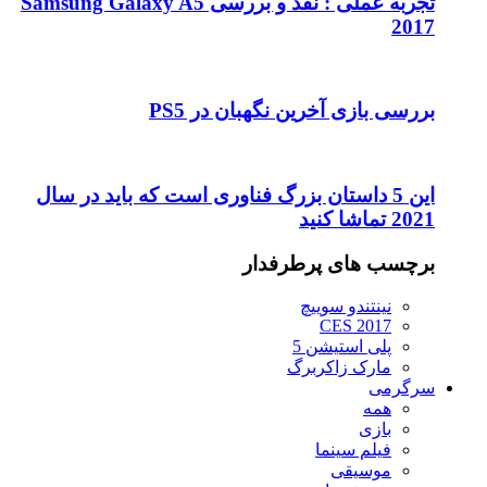
تجربه عملی : نقد و بررسی Samsung Galaxy A5
2017
بررسی بازی آخرین نگهبان در PS5
این 5 داستان بزرگ فناوری است که باید در سال
2021 تماشا کنید
برچسب های پرطرفدار
نینتندو سوییچ
CES 2017
پلی استیشن 5
مارک زاکربرگ
سرگرمی
همه
بازی
فیلم سینما
موسیقی