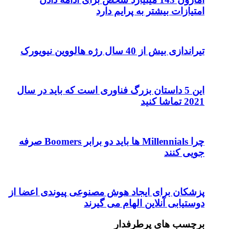
امتیازات بیشتر به پرایم دارد
تیراندازی بیش از 40 سال رژه هالووین نیویورک
این 5 داستان بزرگ فناوری است که باید در سال
2021 تماشا کنید
چرا Millennials ها باید دو برابر Boomers صرفه
جویی کنند
پزشکان برای ایجاد هوش مصنوعی پیوندی اعضا از
دوستیابی آنلاین الهام می گیرند
برچسب های پرطرفدار