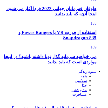
طوفان قهرمانان جهانی 2022 فردا آغاز می شود،
اینجا آنچه که باید بدانید
188
استفاده از قدرت VR با Power Rangers و
Snapdragon 835
189
می خواهید سرمایه گذار نوپا داشته باشید؟ در اینجا
مواردی است که باید بدانید
شیوه زندگی
همه
سلامتی
غذا
مد و فشن
مسافرت
تیراندازی بیش از 40 سال رژه هالووین نیویورک