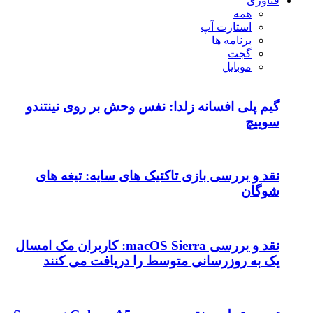
فناوری
همه
استارت آپ
برنامه ها
گجت
موبایل
گیم پلی افسانه زلدا: نفس وحش بر روی نینتندو
سوییچ
نقد و بررسی بازی تاکتیک های سایه: تیغه های
شوگان
نقد و بررسی macOS Sierra: کاربران مک امسال
یک به روزرسانی متوسط را دریافت می کنند