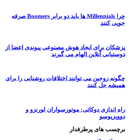
چرا Millennials ها باید دو برابر Boomers صرفه
جویی کنند
پزشکان برای ایجاد هوش مصنوعی پیوندی اعضا از
دوستیابی آنلاین الهام می گیرند
چگونه زوجین می توانند اختلافات روشنایی را برای
همیشه حل کنند
راه اندازی دوکاتی: موتورسواران لورنزو و
دوویزیوسو
برچسب های پرطرفدار