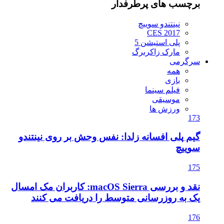
برچسب های پرطرفدار
نینتندو سوییچ
CES 2017
پلی استیشن 5
مارک زاکربرگ
سرگرمی
همه
بازی
فیلم سینما
موسیقی
ورزش ها
173
گیم پلی افسانه زلدا: نفس وحش بر روی نینتندو
سوییچ
175
نقد و بررسی macOS Sierra: کاربران مک امسال
یک به روزرسانی متوسط را دریافت می کنند
176