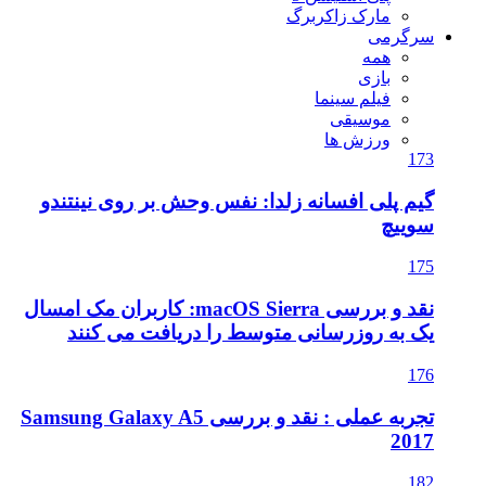
مارک زاکربرگ
سرگرمی
همه
بازی
فیلم سینما
موسیقی
ورزش ها
173
گیم پلی افسانه زلدا: نفس وحش بر روی نینتندو
سوییچ
175
نقد و بررسی macOS Sierra: کاربران مک امسال
یک به روزرسانی متوسط را دریافت می کنند
176
تجربه عملی : نقد و بررسی Samsung Galaxy A5
2017
182