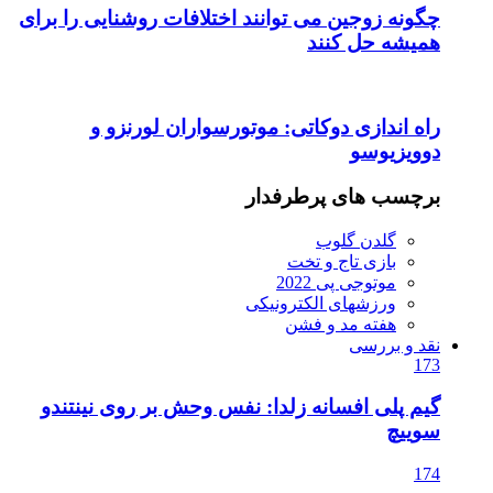
چگونه زوجین می توانند اختلافات روشنایی را برای
همیشه حل کنند
راه اندازی دوکاتی: موتورسواران لورنزو و
دوویزیوسو
برچسب های پرطرفدار
گلدن گلوب
بازی تاج و تخت
موتوجی پی 2022
ورزشهای الکترونیکی
هفته مد و فشن
نقد و بررسی
173
گیم پلی افسانه زلدا: نفس وحش بر روی نینتندو
سوییچ
174