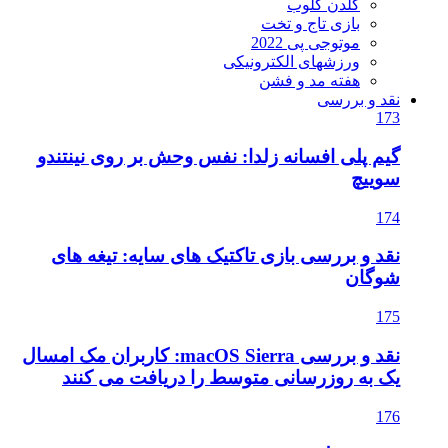
گلدن گلوب
بازی تاج و تخت
موتوجی پی 2022
ورزشهای الکترونیکی
هفته مد و فشن
نقد و بررسی
173
گیم پلی افسانه زلدا: نفس وحش بر روی نینتندو
سوییچ
174
نقد و بررسی بازی تاکتیک های سایه: تیغه های
شوگان
175
نقد و بررسی macOS Sierra: کاربران مک امسال
یک به روزرسانی متوسط را دریافت می کنند
176