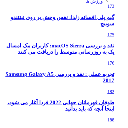
ورزش ها
173
گیم پلی افسانه زلدا: نفس وحش بر روی نینتندو
سوییچ
175
نقد و بررسی macOS Sierra: کاربران مک امسال
یک به روزرسانی متوسط را دریافت می کنند
176
تجربه عملی : نقد و بررسی Samsung Galaxy A5
2017
182
طوفان قهرمانان جهانی 2022 فردا آغاز می شود،
اینجا آنچه که باید بدانید
188