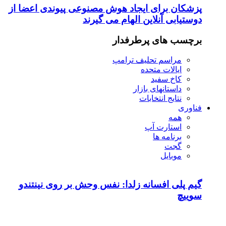
پزشکان برای ایجاد هوش مصنوعی پیوندی اعضا از
دوستیابی آنلاین الهام می گیرند
برچسب های پرطرفدار
مراسم تحلیف ترامپ
ایالات متحده
کاخ سفید
داستانهای بازار
نتایج انتخابات
فناوری
همه
استارت آپ
برنامه ها
گجت
موبایل
گیم پلی افسانه زلدا: نفس وحش بر روی نینتندو
سوییچ