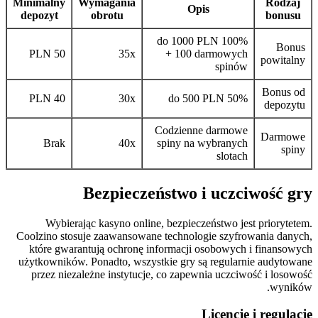
Minimalny
Wymagania
Rodzaj
Opis
depozyt
obrotu
bonusu
100% do 1000 PLN
Bonus
50 PLN
35x
+ 100 darmowych
powitalny
spinów
Bonus od
40 PLN
30x
50% do 500 PLN
depozytu
Codzienne darmowe
Darmowe
Brak
40x
spiny na wybranych
spiny
slotach
Bezpieczeństwo i uczciwość gry
Wybierając kasyno online, bezpieczeństwo jest priorytetem.
Coolzino stosuje zaawansowane technologie szyfrowania danych,
które gwarantują ochronę informacji osobowych i finansowych
użytkowników. Ponadto, wszystkie gry są regularnie audytowane
przez niezależne instytucje, co zapewnia uczciwość i losowość
wyników.
Licencje i regulacje