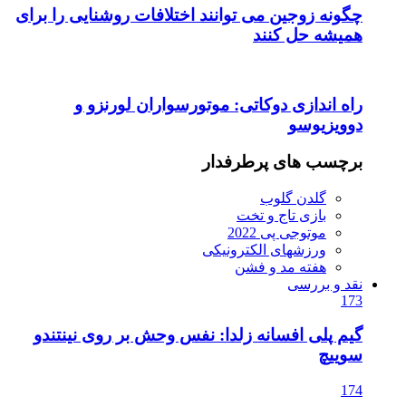
چگونه زوجین می توانند اختلافات روشنایی را برای
همیشه حل کنند
راه اندازی دوکاتی: موتورسواران لورنزو و
دوویزیوسو
برچسب های پرطرفدار
گلدن گلوب
بازی تاج و تخت
موتوجی پی 2022
ورزشهای الکترونیکی
هفته مد و فشن
نقد و بررسی
173
گیم پلی افسانه زلدا: نفس وحش بر روی نینتندو
سوییچ
174