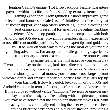
Ignition Casino’s unique ‘Hot Drop Jackpots’ feature guarantees
payouts within specific timeframes, adding extra excitement to the
gaming experience. From Ignition Casino’s impressive game
selection and bonuses to Cafe Casino’s intuitive interface and great
customer support, each app offers something unique. Selecting the
best casino app is essential for an enjoyable online gambling
experience. Yes, the top gambling apps are compatible with both
Android and iOS devices, providing a seamless gaming experience
across different mobile platforms. With our expert tips and guidance,
you’ll be well on your way to making the most of your mobile
gambling adventures. For an optimal mobile gambling experience,
it’s necessary to choose a reputable app, utilize bonuses, and
examine features that will improve your gameplay.
If you like to play on the move, look for online casino apps that pay
real money and generously reward mobile users. At almost every
casino app with real money, you’ll come across large upfront
welcome offers and smaller, repeatable bonuses that regularly top up
your bankroll. Below is a quick breakdown of how iOS and
Android compare in terms of access, performance, and key features.
If it’s approved without vague “additional” reviews or unnecessary
delays, it’s often a sign you’re dealing with a legitimate operator.
You may have noticed that the casino app industry moves fast, with
leading brands continually enhancing the user experience. These
casinos prioritize efficiency and player satisfaction, providing a