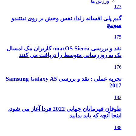
ورزش ها
173
گیم پلی افسانه زلدا: نفس وحش بر روی نینتندو
سوییچ
175
نقد و بررسی macOS Sierra: کاربران مک امسال
یک به روزرسانی متوسط را دریافت می کنند
176
تجربه عملی : نقد و بررسی Samsung Galaxy A5
2017
182
طوفان قهرمانان جهانی 2022 فردا آغاز می شود،
اینجا آنچه که باید بدانید
188