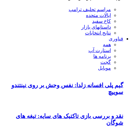
مراسم تحلیف ترامپ
ایالات متحده
کاخ سفید
داستانهای بازار
نتایج انتخابات
فناوری
همه
استارت آپ
برنامه ها
گجت
موبایل
گیم پلی افسانه زلدا: نفس وحش بر روی نینتندو
سوییچ
نقد و بررسی بازی تاکتیک های سایه: تیغه های
شوگان