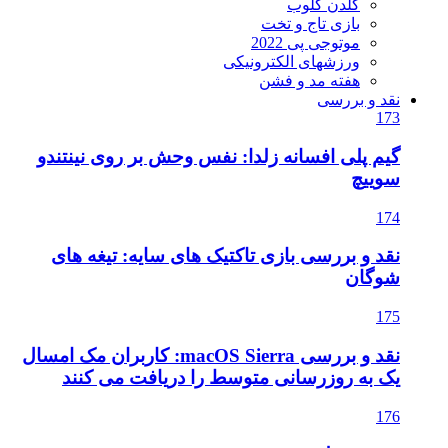
گلدن گلوب
بازی تاج و تخت
موتوجی پی 2022
ورزشهای الکترونیکی
هفته مد و فشن
نقد و بررسی
173
گیم پلی افسانه زلدا: نفس وحش بر روی نینتندو
سوییچ
174
نقد و بررسی بازی تاکتیک های سایه: تیغه های
شوگان
175
نقد و بررسی macOS Sierra: کاربران مک امسال
یک به روزرسانی متوسط را دریافت می کنند
176