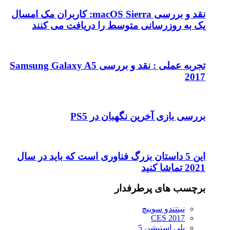
نقد و بررسی macOS Sierra: کاربران مک امسال
یک به روزرسانی متوسط را دریافت می کنند
تجربه عملی : نقد و بررسی Samsung Galaxy A5
2017
بررسی بازی آخرین نگهبان در PS5
این 5 داستان بزرگ فناوری است که باید در سال
2021 تماشا کنید
برچسب های پرطرفدار
نینتندو سوییچ
CES 2017
پلی استیشن 5