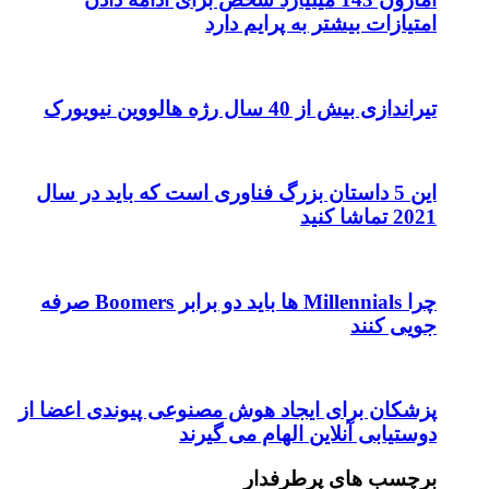
امتیازات بیشتر به پرایم دارد
تیراندازی بیش از 40 سال رژه هالووین نیویورک
این 5 داستان بزرگ فناوری است که باید در سال
2021 تماشا کنید
چرا Millennials ها باید دو برابر Boomers صرفه
جویی کنند
پزشکان برای ایجاد هوش مصنوعی پیوندی اعضا از
دوستیابی آنلاین الهام می گیرند
برچسب های پرطرفدار