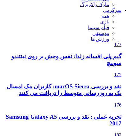
مارک زاکربرگ
سرگرمی
همه
بازی
فیلم سینما
موسیقی
ورزش ها
173
گیم پلی افسانه زلدا: نفس وحش بر روی نینتندو
سوییچ
175
نقد و بررسی macOS Sierra: کاربران مک امسال
یک به روزرسانی متوسط را دریافت می کنند
176
تجربه عملی : نقد و بررسی Samsung Galaxy A5
2017
182