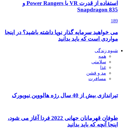
استفاده از قدرت VR با Power Rangers و
Snapdragon 835
189
می خواهید سرمایه گذار نوپا داشته باشید؟ در اینجا
مواردی است که باید بدانید
شیوه زندگی
همه
سلامتی
غذا
مد و فشن
مسافرت
تیراندازی بیش از 40 سال رژه هالووین نیویورک
طوفان قهرمانان جهانی 2022 فردا آغاز می شود،
اینجا آنچه که باید بدانید