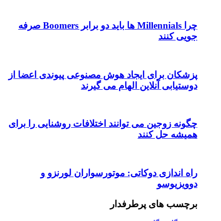
چرا Millennials ها باید دو برابر Boomers صرفه
جویی کنند
پزشکان برای ایجاد هوش مصنوعی پیوندی اعضا از
دوستیابی آنلاین الهام می گیرند
چگونه زوجین می توانند اختلافات روشنایی را برای
همیشه حل کنند
راه اندازی دوکاتی: موتورسواران لورنزو و
دوویزیوسو
برچسب های پرطرفدار