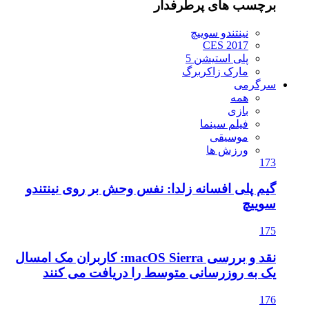
برچسب های پرطرفدار
نینتندو سوییچ
CES 2017
پلی استیشن 5
مارک زاکربرگ
سرگرمی
همه
بازی
فیلم سینما
موسیقی
ورزش ها
173
گیم پلی افسانه زلدا: نفس وحش بر روی نینتندو
سوییچ
175
نقد و بررسی macOS Sierra: کاربران مک امسال
یک به روزرسانی متوسط را دریافت می کنند
176