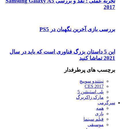
تجربه عملی : نقد و بررسی Samsung Galaxy A5
2017
بررسی بازی آخرین نگهبان در PS5
این 5 داستان بزرگ فناوری است که باید در سال
2021 تماشا کنید
برچسب های پرطرفدار
نینتندو سوییچ
CES 2017
پلی استیشن 5
مارک زاکربرگ
سرگرمی
همه
بازی
فیلم سینما
موسیقی