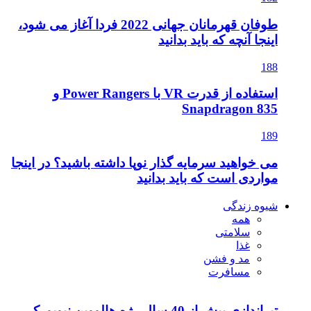
طوفان قهرمانان جهانی 2022 فردا آغاز می شود،
اینجا آنچه که باید بدانید
188
استفاده از قدرت VR با Power Rangers و
Snapdragon 835
189
می خواهید سرمایه گذار نوپا داشته باشید؟ در اینجا
مواردی است که باید بدانید
شیوه زندگی
همه
سلامتی
غذا
مد و فشن
مسافرت
تیراندازی بیش از 40 سال رژه هالووین نیویورک