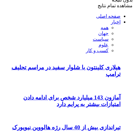
مشاهده تمام نتایج
صفحه اصلی
اخبار
همه
جهان
سیاست
علوم
کسب و کار
هیلاری کلینتون با شلوار سفید در مراسم تحلیف
ترامپ
آمازون 143 میلیارد شخص برای ادامه دادن
امتیازات بیشتر به پرایم دارد
تیراندازی بیش از 40 سال رژه هالووین نیویورک