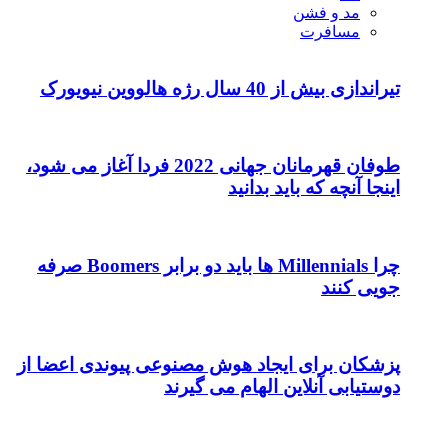
مد و فشن
مسافرت
تیراندازی بیش از 40 سال رژه هالووین نیویورک
طوفان قهرمانان جهانی 2022 فردا آغاز می شود،
اینجا آنچه که باید بدانید
چرا Millennials ها باید دو برابر Boomers صرفه
جویی کنند
پزشکان برای ایجاد هوش مصنوعی پیوندی اعضا از
دوستیابی آنلاین الهام می گیرند