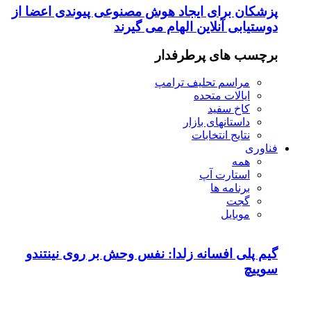
پزشکان برای ایجاد هوش مصنوعی پیوندی اعضا از
دوستیابی آنلاین الهام می گیرند
برچسب های پرطرفدار
مراسم تحلیف ترامپ
ایالات متحده
کاخ سفید
داستانهای بازار
نتایج انتخابات
فناوری
همه
استارت آپ
برنامه ها
گجت
موبایل
گیم پلی افسانه زلدا: نفس وحش بر روی نینتندو
سوییچ