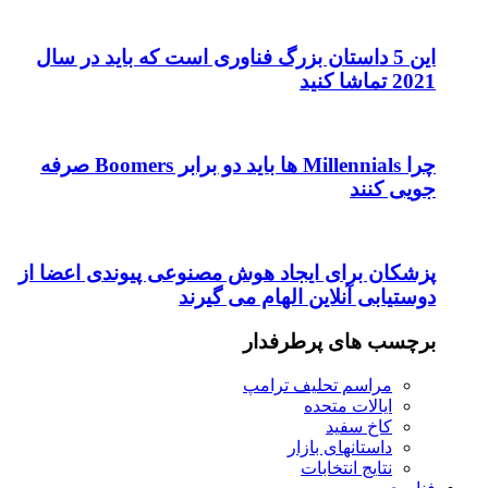
این 5 داستان بزرگ فناوری است که باید در سال
2021 تماشا کنید
چرا Millennials ها باید دو برابر Boomers صرفه
جویی کنند
پزشکان برای ایجاد هوش مصنوعی پیوندی اعضا از
دوستیابی آنلاین الهام می گیرند
برچسب های پرطرفدار
مراسم تحلیف ترامپ
ایالات متحده
کاخ سفید
داستانهای بازار
نتایج انتخابات