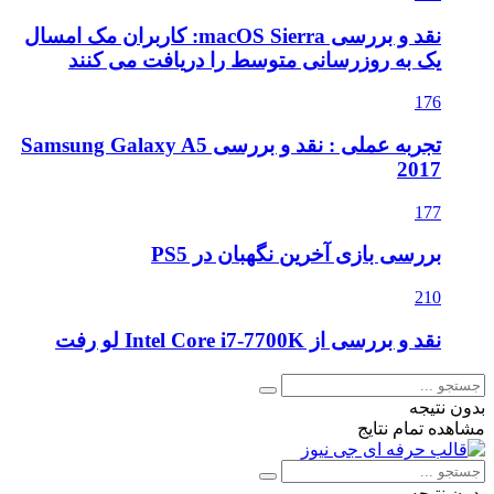
نقد و بررسی macOS Sierra: کاربران مک امسال
یک به روزرسانی متوسط را دریافت می کنند
176
تجربه عملی : نقد و بررسی Samsung Galaxy A5
2017
177
بررسی بازی آخرین نگهبان در PS5
210
نقد و بررسی از Intel Core i7-7700K لو رفت
بدون نتیجه
مشاهده تمام نتایج
بدون نتیجه