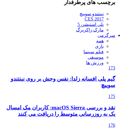
برچسب های پرطرفدار
نینتندو سوییچ
CES 2017
پلی استیشن 5
مارک زاکربرگ
سرگرمی
همه
بازی
فیلم سینما
موسیقی
ورزش ها
173
گیم پلی افسانه زلدا: نفس وحش بر روی نینتندو
سوییچ
175
نقد و بررسی macOS Sierra: کاربران مک امسال
یک به روزرسانی متوسط را دریافت می کنند
176