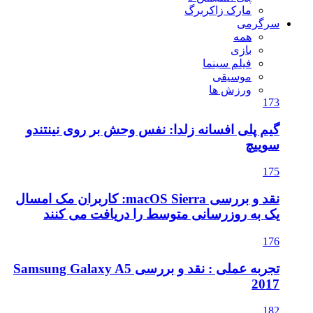
مارک زاکربرگ
سرگرمی
همه
بازی
فیلم سینما
موسیقی
ورزش ها
173
گیم پلی افسانه زلدا: نفس وحش بر روی نینتندو
سوییچ
175
نقد و بررسی macOS Sierra: کاربران مک امسال
یک به روزرسانی متوسط را دریافت می کنند
176
تجربه عملی : نقد و بررسی Samsung Galaxy A5
2017
182