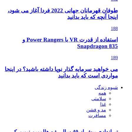
طوفان قهرمانان جهانی 2022 فردا آغاز می شود،
اینجا آنچه که باید بدانید
188
استفاده از قدرت VR با Power Rangers و
Snapdragon 835
189
می خواهید سرمایه گذار نوپا داشته باشید؟ در اینجا
مواردی است که باید بدانید
شیوه زندگی
همه
سلامتی
غذا
مد و فشن
مسافرت
تیراندازی بیش از 40 سال رژه هالووین نیویورک