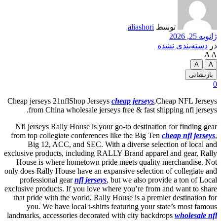
توسط
aliashori
ژانویه 25, 2026
در
دسته‌بندی نشده
A
A
A
A
بازنشانی
0
Cheap jerseys 21nflShop Jerseys
cheap jerseys
,Cheap NFL Jerseys
from China wholesale jerseys free & fast shipping nfl jerseys.
Nfl jerseys Rally House is your go-to destination for finding gear
from top collegiate conferences like the Big Ten
cheap nfl jerseys
,
Big 12, ACC, and SEC. With a diverse selection of local and
exclusive products, including RALLY Brand apparel and gear, Rally
House is where hometown pride meets quality merchandise. Not
only does Rally House have an expansive selection of collegiate and
professional gear
nfl jerseys
, but we also provide a ton of Local
exclusive products. If you love where you’re from and want to share
that pride with the world, Rally House is a premier destination for
you. We have local t-shirts featuring your state’s most famous
landmarks, accessories decorated with city backdrops
wholesale nfl