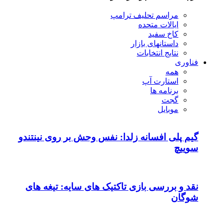
مراسم تحلیف ترامپ
ایالات متحده
کاخ سفید
داستانهای بازار
نتایج انتخابات
فناوری
همه
استارت آپ
برنامه ها
گجت
موبایل
گیم پلی افسانه زلدا: نفس وحش بر روی نینتندو
سوییچ
نقد و بررسی بازی تاکتیک های سایه: تیغه های
شوگان