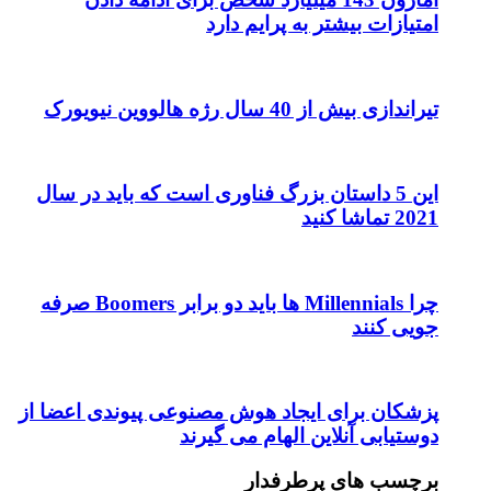
امتیازات بیشتر به پرایم دارد
تیراندازی بیش از 40 سال رژه هالووین نیویورک
این 5 داستان بزرگ فناوری است که باید در سال
2021 تماشا کنید
چرا Millennials ها باید دو برابر Boomers صرفه
جویی کنند
پزشکان برای ایجاد هوش مصنوعی پیوندی اعضا از
دوستیابی آنلاین الهام می گیرند
برچسب های پرطرفدار