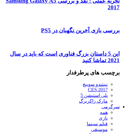
تجربه عملی : نقد و بررسی Samsung Galaxy A5
2017
بررسی بازی آخرین نگهبان در PS5
این 5 داستان بزرگ فناوری است که باید در سال
2021 تماشا کنید
برچسب های پرطرفدار
نینتندو سوییچ
CES 2017
پلی استیشن 5
مارک زاکربرگ
سرگرمی
همه
بازی
فیلم سینما
موسیقی