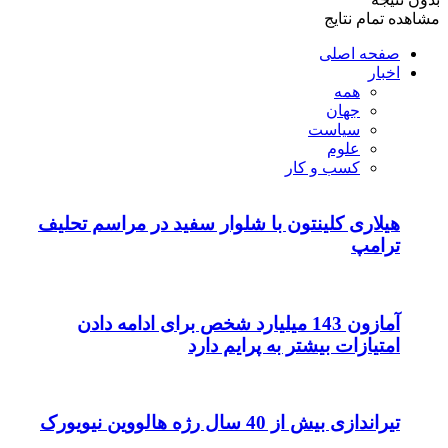
مشاهده تمام نتایج
صفحه اصلی
اخبار
همه
جهان
سیاست
علوم
کسب و کار
هیلاری کلینتون با شلوار سفید در مراسم تحلیف
ترامپ
آمازون 143 میلیارد شخص برای ادامه دادن
امتیازات بیشتر به پرایم دارد
تیراندازی بیش از 40 سال رژه هالووین نیویورک