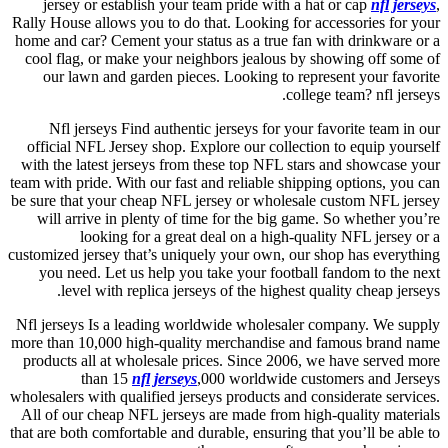
jersey or establish your team pride with a hat or cap
nfl jerseys
,
Rally House allows you to do that. Looking for accessories for your
home and car? Cement your status as a true fan with drinkware or a
cool flag, or make your neighbors jealous by showing off some of
our lawn and garden pieces. Looking to represent your favorite
college team? nfl jerseys.
Nfl jerseys Find authentic jerseys for your favorite team in our
official NFL Jersey shop. Explore our collection to equip yourself
with the latest jerseys from these top NFL stars and showcase your
team with pride. With our fast and reliable shipping options, you can
be sure that your cheap NFL jersey or wholesale custom NFL jersey
will arrive in plenty of time for the big game. So whether you’re
looking for a great deal on a high-quality NFL jersey or a
customized jersey that’s uniquely your own, our shop has everything
you need. Let us help you take your football fandom to the next
level with replica jerseys of the highest quality cheap jerseys.
Nfl jerseys Is a leading worldwide wholesaler company. We supply
more than 10,000 high-quality merchandise and famous brand name
products all at wholesale prices. Since 2006, we have served more
than 15
nfl jerseys
,000 worldwide customers and Jerseys
wholesalers with qualified jerseys products and considerate services.
All of our cheap NFL jerseys are made from high-quality materials
that are both comfortable and durable, ensuring that you’ll be able to