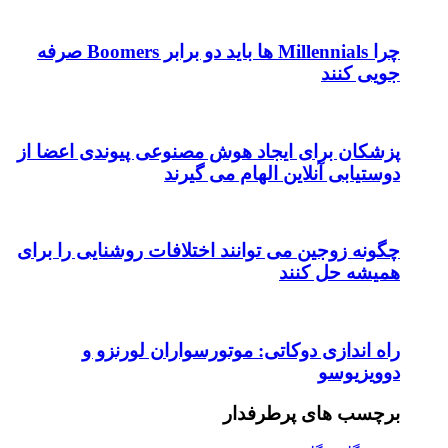
چرا Millennials ها باید دو برابر Boomers صرفه
جویی کنند
پزشکان برای ایجاد هوش مصنوعی پیوندی اعضا از
دوستیابی آنلاین الهام می گیرند
چگونه زوجین می توانند اختلافات روشنایی را برای
همیشه حل کنند
راه اندازی دوکاتی: موتورسواران لورنزو و
دوویزیوسو
برچسب های پرطرفدار