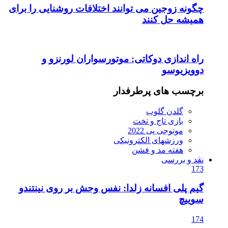
چگونه زوجین می توانند اختلافات روشنایی را برای
همیشه حل کنند
راه اندازی دوکاتی: موتورسواران لورنزو و
دوویزیوسو
برچسب های پرطرفدار
گلدن گلوب
بازی تاج و تخت
موتوجی پی 2022
ورزشهای الکترونیکی
هفته مد و فشن
نقد و بررسی
173
گیم پلی افسانه زلدا: نفس وحش بر روی نینتندو
سوییچ
174