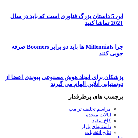
این 5 داستان بزرگ فناوری است که باید در سال
2021 تماشا کنید
چرا Millennials ها باید دو برابر Boomers صرفه
جویی کنند
پزشکان برای ایجاد هوش مصنوعی پیوندی اعضا از
دوستیابی آنلاین الهام می گیرند
برچسب های پرطرفدار
مراسم تحلیف ترامپ
ایالات متحده
کاخ سفید
داستانهای بازار
نتایج انتخابات