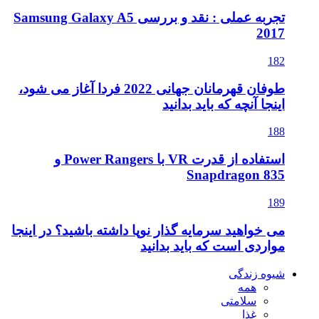
تجربه عملی : نقد و بررسی Samsung Galaxy A5
2017
182
طوفان قهرمانان جهانی 2022 فردا آغاز می شود،
اینجا آنچه که باید بدانید
188
استفاده از قدرت VR با Power Rangers و
Snapdragon 835
189
می خواهید سرمایه گذار نوپا داشته باشید؟ در اینجا
مواردی است که باید بدانید
شیوه زندگی
همه
سلامتی
غذا