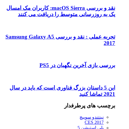
نقد و بررسی macOS Sierra: کاربران مک امسال
یک به روزرسانی متوسط را دریافت می کنند
تجربه عملی : نقد و بررسی Samsung Galaxy A5
2017
بررسی بازی آخرین نگهبان در PS5
این 5 داستان بزرگ فناوری است که باید در سال
2021 تماشا کنید
برچسب های پرطرفدار
نینتندو سوییچ
CES 2017
پلی استیشن 5