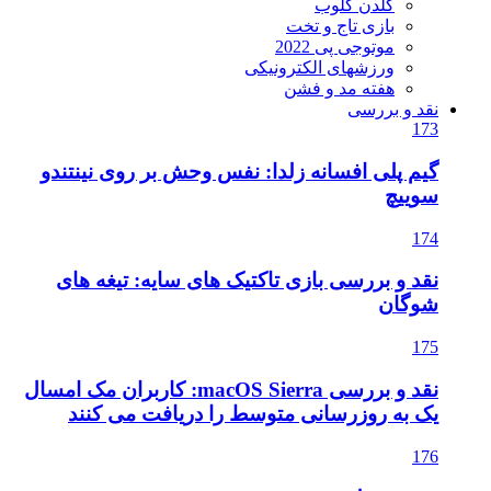
گلدن گلوب
بازی تاج و تخت
موتوجی پی 2022
ورزشهای الکترونیکی
هفته مد و فشن
نقد و بررسی
173
گیم پلی افسانه زلدا: نفس وحش بر روی نینتندو
سوییچ
174
نقد و بررسی بازی تاکتیک های سایه: تیغه های
شوگان
175
نقد و بررسی macOS Sierra: کاربران مک امسال
یک به روزرسانی متوسط را دریافت می کنند
176