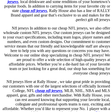
jerseys
, local drinkware and some renditions of your hometown’s
popular foods. In addition to carrying items for your favorite city or
state
cheap nfl jerseys
, Rally House also has a line of RALLY
Brand apparel and gear that’s exclusive to us and makes for the
perfect gift nfl jerseys.
Nfl jerseys In addition to our cheap NFL jerseys, we also offer
wholesale custom NFL jerseys. Our custom jerseys can be designed
to your exact specifications, including team logos, player names and
numbers, and even custom designs. Our commitment to customer
service means that our friendly and knowledgeable staff are always
here to help you with any questions or concerns you may have.
Welcome to our online shop specializing in cheap NFL jerseys! We
are proud to offer a wide selection of high-quality jerseys at
affordable prices. Whether you’re a die-hard fan of your favorite
team or just looking for a great deal, our shop has something for
everyone cheap jerseys.
Nfl jerseys Here at Rally House
, we take great pride in providing
our customers with one of the largest selections of officially licensed
College, NFL
cheap nfl jerseys
, MLB, NHL, NBA and MLS
apparel, gear, gifts and other merchandise. With Rally House, you
can rest assured knowing that supporting your favorite local,
collegiate and professional sports teams is easy, exciting and
affordable. Whether you’d like to represent your No. 1 player with a