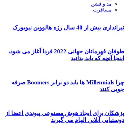
مد و فشن
مسافرت
تیراندازی بیش از 40 سال رژه هالووین نیویورک
طوفان قهرمانان جهانی 2022 فردا آغاز می شود،
اینجا آنچه که باید بدانید
چرا Millennials ها باید دو برابر Boomers صرفه
جویی کنند
پزشکان برای ایجاد هوش مصنوعی پیوندی اعضا از
دوستیابی آنلاین الهام می گیرند