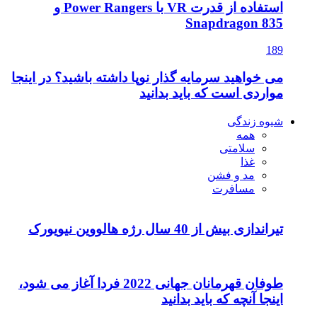
استفاده از قدرت VR با Power Rangers و
Snapdragon 835
189
می خواهید سرمایه گذار نوپا داشته باشید؟ در اینجا
مواردی است که باید بدانید
شیوه زندگی
همه
سلامتی
غذا
مد و فشن
مسافرت
تیراندازی بیش از 40 سال رژه هالووین نیویورک
طوفان قهرمانان جهانی 2022 فردا آغاز می شود،
اینجا آنچه که باید بدانید