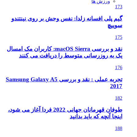
ورزش ها
173
گیم پلی افسانه زلدا: نفس وحش بر روی نینتندو
سوییچ
175
نقد و بررسی macOS Sierra: کاربران مک امسال
یک به روزرسانی متوسط را دریافت می کنند
176
تجربه عملی : نقد و بررسی Samsung Galaxy A5
2017
182
طوفان قهرمانان جهانی 2022 فردا آغاز می شود،
اینجا آنچه که باید بدانید
188