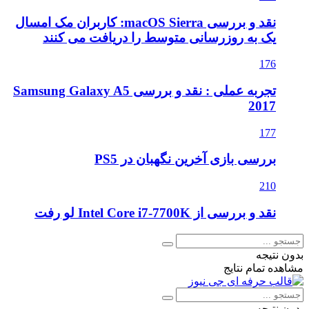
نقد و بررسی macOS Sierra: کاربران مک امسال
یک به روزرسانی متوسط را دریافت می کنند
176
تجربه عملی : نقد و بررسی Samsung Galaxy A5
2017
177
بررسی بازی آخرین نگهبان در PS5
210
نقد و بررسی از Intel Core i7-7700K لو رفت
بدون نتیجه
مشاهده تمام نتایج
بدون نتیجه