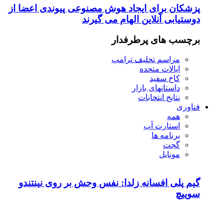
پزشکان برای ایجاد هوش مصنوعی پیوندی اعضا از
دوستیابی آنلاین الهام می گیرند
برچسب های پرطرفدار
مراسم تحلیف ترامپ
ایالات متحده
کاخ سفید
داستانهای بازار
نتایج انتخابات
فناوری
همه
استارت آپ
برنامه ها
گجت
موبایل
گیم پلی افسانه زلدا: نفس وحش بر روی نینتندو
سوییچ