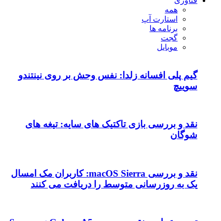
فناوری
همه
استارت آپ
برنامه ها
گجت
موبایل
گیم پلی افسانه زلدا: نفس وحش بر روی نینتندو
سوییچ
نقد و بررسی بازی تاکتیک های سایه: تیغه های
شوگان
نقد و بررسی macOS Sierra: کاربران مک امسال
یک به روزرسانی متوسط را دریافت می کنند