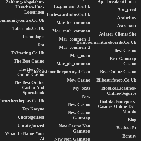
Apr_breakoutfinder
Zahlung-Abgelehnt-
مجموعه ای از نمونه های نساجی روی میز پهن شده بود – سامسا
Lizjamieson.co.uk
Ursachen-Und-
Apr_prod
Loesungen
فروشنده دوره گرد بود – و بالای آن تصویری که اخیراً از مجله ای
Lucieswardrobe.co.uk
Arabybuy
communitycentre.co.uk
مصور بریده بود و در یک قاب زیبا و طلاکاری شده قرار داشت،
Mar_bh_common
Astronaut
Taberhols.co.uk
روی آن آویزان بود. در آن یک خانم با کلاه خز و بوآ خز که به
Mar_canli_common
Aviator Clients Site
Technologie
صورت راست نشسته بود نشان داده شد، یک کت خز سنگین را
Mar_common_1
Bamboofurnitureboards.co.uk
Test
که تمام بازوی پایینی او را پوشانده بود به طرف بیننده بلند کرد.
Mar_common_2
Best Casino
Th3testing.co.uk
Mar_main
Best Gamstop
گرگور سپس برگشت تا از پنجره به هوای کسل کننده نگاه کند.
The Best Casino
Mar_pb_common
Casino
قطرات باران در حال برخورد با شیشه شنیده می شود، که باعث
The Best New
Melhorcasinoonlineportugal.com
Best Online Casino
Online Casino
می شود او کاملاً ناراحت شود. او فکر کرد: “چطور اگر کمی
Mew Casino
Bilbosurfshop.co.uk
The Best Online
بیشتر بخوابم و این همه مزخرف را فراموش کنم”، اما این کاری
Casino And
My_texts
Biobike.escasinos-
بود که او نتوانست انجام دهد زیرا عادت داشت به سمت راست
Sportsbook
Online-Seguros
New
خود بخوابد و در وضعیت فعلی خود نمی تواند وارد این وضعیت
henethertheplay.co.uk
Biobike.esmejores-
New Casino
Casinos-Online-Del-
شود. موقعیت هرچقدر خودش را به سمت راست پرتاب کرد،
Top Kasyno
Mundo
New Casino
همیشه به همان جایی که بود برگشت.
Uncategorised
Gamstop
Blog
Uncategorized
New Casino Non
Boaboa.pt
Gamstop
What To Name Your
اراده برای پیروزی، تمایل به موفقیت، اشتیاق برای رسیدن
Bonusy
Ai
New Non Gamstop