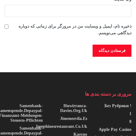
ذخیره نام، ایمیل و وبسایت من در مرورگر برای زمانی که دوباره
دیدگاهی می‌نویسم.
وقتی که خورشید پایین می رود
بسیار دور، پشت کلمه کوه، دور از کشورهای Vokalia و
Consonantia، متن های کور زندگی می کنند. جدا از هم، آنها در
Bookmarksgrove درست در ساحل معناشناسی، یک اقیانوس زبان
مروری بر دسته بندی ها
بزرگ زندگی می کنند. رودخانه کوچکی به نام Duden در محل آنها
جریان دارد و رجالیا لازم را برای آن تأمین می کند.
Samenbank-
Huwirranca-
! Без Рубрики
Samenspende.depaypal-
Davies.org.uk
1
Finanzamt-Meldungen-
Jimenezvila.es
در اینجا چیزی است که مردم در استیج می
Steuern-Pflichten
8
Josephinesrestaurant.co.uk
Samenbank-
پوشند
Apple Pay Casino
Samenspende.depaypal-
Kasyno