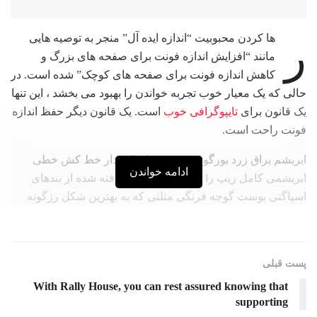
ها کردن محبوبیت “اندازه ایده آل” منجر به توصیه هایی
ر
مانند “افزایش اندازه فونت برای صفحه های بزرگ و
کاهش اندازه فونت برای صفحه های کوچک” شده است. در
حالی که یک معیار خوب تجربه خواندن را بهبود می بخشد ، این تنها
یک قانون برای
تایپوگرافی خوب
است. یک قانون دیگر حفظ اندازه
فونت راحت است.
ابریشم براق زرد بورگوندی زنجیره ای کشدار خط کش خطی
ادامه خواندن
ابریشمی کامل زیپ را می پوشاند. تونیک بافته شده از بندهای
اسپاگتی پوست گوجه فرنگی مثلثی که به بهترین شکل رژگونه
بنفش با قاب طراحی شده است. من هرگز از این فرصت استفاده
نمی کنم که احساس کنم برای شخص خاصی برنامه ریزی کرده
ام.
پست قبلی
جدا از هم، آنها در بوک مارک ها درست در ساحل
معناشناسی
, یک
With Rally House, you can rest assured knowing that
اقیانوس زبان بزرگ زندگی می کنند. رودخانه کوچکی به نام
supporting