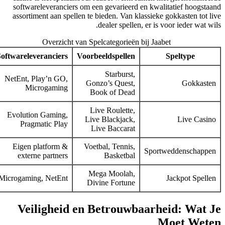
softwareleveranciers om een gevarieerd en kwalitatief hoogstaa
assortiment aan spellen te bieden. Van klassieke gokkasten tot li
dealer spellen, er is voor ieder wat wil
Overzicht van Spelcategorieën bij Jaabet
Softwareleveranciers
Voorbeeldspellen
Speltype
Starburst,
NetEnt, Play’n GO,
Gonzo’s Quest,
Gokkasten
Microgaming
Book of Dead
Live Roulette,
Evolution Gaming,
Live Blackjack,
Live Casino
Pragmatic Play
Live Baccarat
Eigen platform &
Voetbal, Tennis,
Sportweddenschappen
externe partners
Basketbal
Mega Moolah,
Microgaming, NetEnt
Jackpot Spellen
Divine Fortune
Veiligheid en Betrouwbaarheid: Wat J
Moet Wete