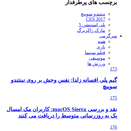
برچسب های پرطرفدار
نینتندو سوییچ
CES 2017
پلی استیشن 5
مارک زاکربرگ
سرگرمی
همه
بازی
فیلم سینما
موسیقی
ورزش ها
173
گیم پلی افسانه زلدا: نفس وحش بر روی نینتندو
سوییچ
175
نقد و بررسی macOS Sierra: کاربران مک امسال
یک به روزرسانی متوسط را دریافت می کنند
176