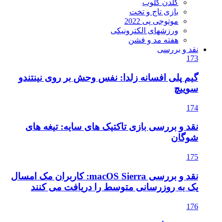
گلدن گلوب
بازی تاج و تخت
موتوجی پی 2022
ورزشهای الکترونیکی
هفته مد و فشن
نقد و بررسی
173
گیم پلی افسانه زلدا: نفس وحش بر روی نینتندو
سوییچ
174
نقد و بررسی بازی تاکتیک های سایه: تیغه های
شوگان
175
نقد و بررسی macOS Sierra: کاربران مک امسال
یک به روزرسانی متوسط را دریافت می کنند
176