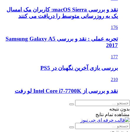
نقد و بررسی macOS Sierra: کاربران مک امسال
یک به روزرسانی متوسط را دریافت می کنند
176
تجربه عملی : نقد و بررسی Samsung Galaxy A5
2017
177
بررسی بازی آخرین نگهبان در PS5
210
نقد و بررسی از Intel Core i7-7700K لو رفت
ون نتیجه
اهده تمام نتایج
ون نتیجه