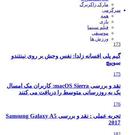
مارک زاکربرگ
سرگرمی
همه
بازی
فیلم سینما
موسیقی
ورزش ها
173
گیم پلی افسانه زلدا: نفس وحش بر روی نینتندو
سوییچ
175
نقد و بررسی macOS Sierra: کاربران مک امسال
یک به روزرسانی متوسط را دریافت می کنند
176
تجربه عملی : نقد و بررسی Samsung Galaxy A5
2017
182