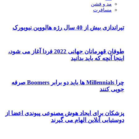
مد و فشن
مسافرت
تیراندازی بیش از 40 سال رژه هالووین نیویورک
طوفان قهرمانان جهانی 2022 فردا آغاز می شود،
اینجا آنچه که باید بدانید
چرا Millennials ها باید دو برابر Boomers صرفه
جویی کنند
پزشکان برای ایجاد هوش مصنوعی پیوندی اعضا از
دوستیابی آنلاین الهام می گیرند