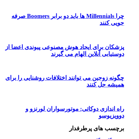
چرا Millennials ها باید دو برابر Boomers صرفه
جویی کنند
پزشکان برای ایجاد هوش مصنوعی پیوندی اعضا از
دوستیابی آنلاین الهام می گیرند
چگونه زوجین می توانند اختلافات روشنایی را برای
همیشه حل کنند
راه اندازی دوکاتی: موتورسواران لورنزو و
دوویزیوسو
برچسب های پرطرفدار