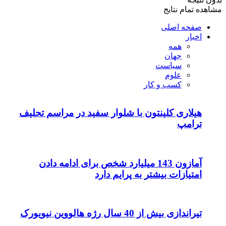
اهده تمام نتایج
صفحه اصلی
اخبار
همه
جهان
سیاست
علوم
کسب و کار
هیلاری کلینتون با شلوار سفید در مراسم تحلیف
ترامپ
آمازون 143 میلیارد شخص برای ادامه دادن
امتیازات بیشتر به پرایم دارد
تیراندازی بیش از 40 سال رژه هالووین نیویورک