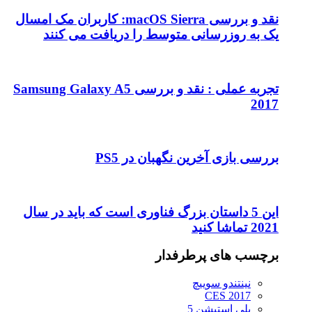
نقد و بررسی macOS Sierra: کاربران مک امسال
یک به روزرسانی متوسط را دریافت می کنند
تجربه عملی : نقد و بررسی Samsung Galaxy A5
2017
بررسی بازی آخرین نگهبان در PS5
این 5 داستان بزرگ فناوری است که باید در سال
2021 تماشا کنید
برچسب های پرطرفدار
نینتندو سوییچ
CES 2017
پلی استیشن 5