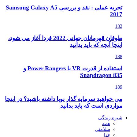
تجربه عملی : نقد و بررسی Samsung Galaxy A5
2017
182
طوفان قهرمانان جهانی 2022 فردا آغاز می شود،
اینجا آنچه که باید بدانید
188
استفاده از قدرت VR با Power Rangers و
Snapdragon 835
189
می خواهید سرمایه گذار نوپا داشته باشید؟ در اینجا
مواردی است که باید بدانید
شیوه زندگی
همه
سلامتی
غذا