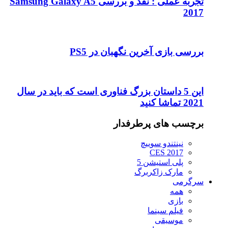
تجربه عملی : نقد و بررسی Samsung Galaxy A5
2017
بررسی بازی آخرین نگهبان در PS5
این 5 داستان بزرگ فناوری است که باید در سال
2021 تماشا کنید
برچسب های پرطرفدار
نینتندو سوییچ
CES 2017
پلی استیشن 5
مارک زاکربرگ
سرگرمی
همه
بازی
فیلم سینما
موسیقی