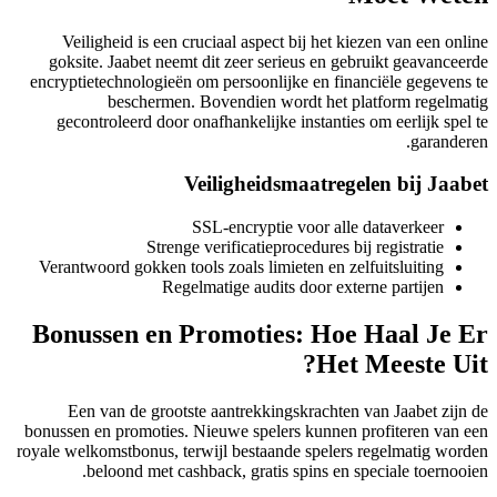
Veiligheid is een cruciaal aspect bij het kiezen van een onli
goksite. Jaabet neemt dit zeer serieus en gebruikt geavanceer
encryptietechnologieën om persoonlijke en financiële gegevens 
beschermen. Bovendien wordt het platform regelmat
gecontroleerd door onafhankelijke instanties om eerlijk spel 
garandere
Veiligheidsmaatregelen bij Jaab
SSL-encryptie voor alle dataverkeer
Strenge verificatieprocedures bij registratie
Verantwoord gokken tools zoals limieten en zelfuitsluiting
Regelmatige audits door externe partijen
Bonussen en Promoties: Hoe Haal Je E
Het Meeste Uit
Een van de grootste aantrekkingskrachten van Jaabet zijn 
bonussen en promoties. Nieuwe spelers kunnen profiteren van e
royale welkomstbonus, terwijl bestaande spelers regelmatig word
beloond met cashback, gratis spins en speciale toernooie