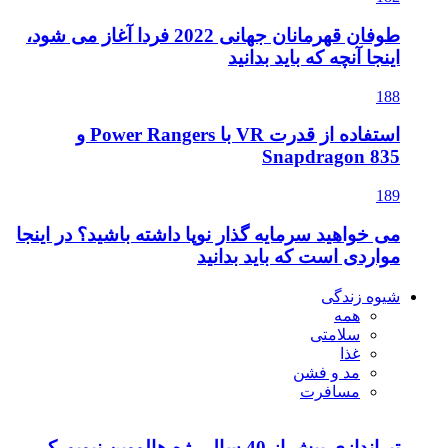
طوفان قهرمانان جهانی 2022 فردا آغاز می شود،
اینجا آنچه که باید بدانید
188
استفاده از قدرت VR با Power Rangers و
Snapdragon 835
189
می خواهید سرمایه گذار نوپا داشته باشید؟ در اینجا
مواردی است که باید بدانید
شیوه زندگی
همه
سلامتی
غذا
مد و فشن
مسافرت
تیراندازی بیش از 40 سال رژه هالووین نیویورک