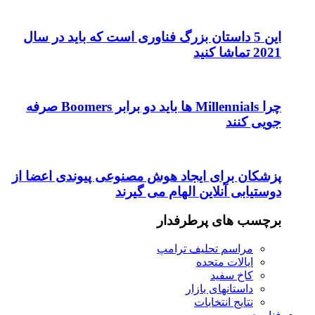
این 5 داستان بزرگ فناوری است که باید در سال
2021 تماشا کنید
چرا Millennials ها باید دو برابر Boomers صرفه
جویی کنند
پزشکان برای ایجاد هوش مصنوعی پیوندی اعضا از
دوستیابی آنلاین الهام می گیرند
برچسب های پرطرفدار
مراسم تحلیف ترامپ
ایالات متحده
کاخ سفید
داستانهای بازار
نتایج انتخابات