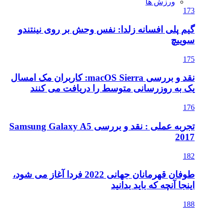
ورزش ها
173
گیم پلی افسانه زلدا: نفس وحش بر روی نینتندو
سوییچ
175
نقد و بررسی macOS Sierra: کاربران مک امسال
یک به روزرسانی متوسط را دریافت می کنند
176
تجربه عملی : نقد و بررسی Samsung Galaxy A5
2017
182
طوفان قهرمانان جهانی 2022 فردا آغاز می شود،
اینجا آنچه که باید بدانید
188