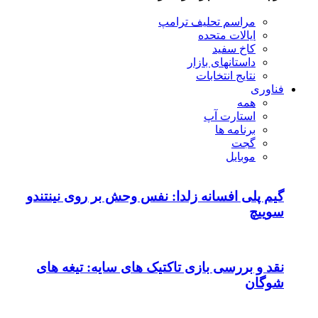
مراسم تحلیف ترامپ
ایالات متحده
کاخ سفید
داستانهای بازار
نتایج انتخابات
فناوری
همه
استارت آپ
برنامه ها
گجت
موبایل
گیم پلی افسانه زلدا: نفس وحش بر روی نینتندو
سوییچ
نقد و بررسی بازی تاکتیک های سایه: تیغه های
شوگان