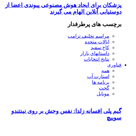
پزشکان برای ایجاد هوش مصنوعی پیوندی اعضا از
دوستیابی آنلاین الهام می گیرند
برچسب های پرطرفدار
مراسم تحلیف ترامپ
ایالات متحده
کاخ سفید
داستانهای بازار
نتایج انتخابات
فناوری
همه
استارت آپ
برنامه ها
گجت
موبایل
گیم پلی افسانه زلدا: نفس وحش بر روی نینتندو
سوییچ