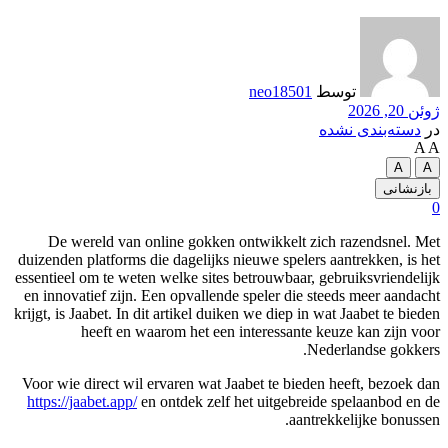
توسط
neo18501
 20, 2026
دسته‌بندی نشده
A
A
ازنشانی
De wereld van online gokken ontwikkelt zich razendsnel. M
duizenden platforms die dagelijks nieuwe spelers aantrekken, is h
essentieel om te weten welke sites betrouwbaar, gebruiksvriendeli
en innovatief zijn. Een opvallende speler die steeds meer aandac
krijgt, is Jaabet. In dit artikel duiken we diep in wat Jaabet te bied
heeft en waarom het een interessante keuze kan zijn vo
Nederlandse gokker
Voor wie direct wil ervaren wat Jaabet te bieden heeft, bezoek d
https://jaabet.app/
en ontdek zelf het uitgebreide spelaanbod en 
aantrekkelijke bonusse