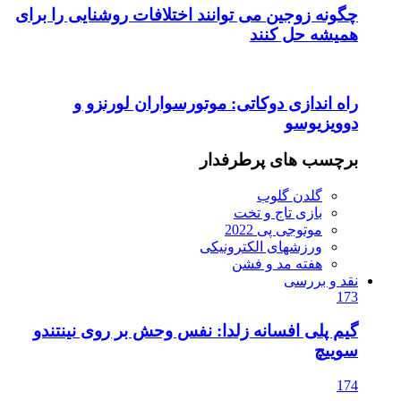
چگونه زوجین می توانند اختلافات روشنایی را برای
همیشه حل کنند
راه اندازی دوکاتی: موتورسواران لورنزو و
دوویزیوسو
برچسب های پرطرفدار
گلدن گلوب
بازی تاج و تخت
موتوجی پی 2022
ورزشهای الکترونیکی
هفته مد و فشن
نقد و بررسی
173
گیم پلی افسانه زلدا: نفس وحش بر روی نینتندو
سوییچ
174