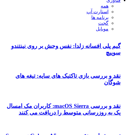
فناوری
همه
استارت آپ
برنامه ها
گجت
موبایل
گیم پلی افسانه زلدا: نفس وحش بر روی نینتندو
سوییچ
نقد و بررسی بازی تاکتیک های سایه: تیغه های
شوگان
نقد و بررسی macOS Sierra: کاربران مک امسال
یک به روزرسانی متوسط را دریافت می کنند