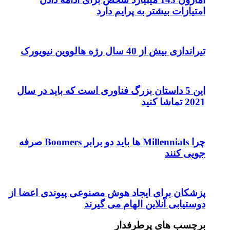
امتیازات بیشتر به پرایم دارد
تیراندازی بیش از 40 سال رژه هالووین نیویورک
این 5 داستان بزرگ فناوری است که باید در سال
2021 تماشا کنید
چرا Millennials ها باید دو برابر Boomers صرفه
جویی کنند
پزشکان برای ایجاد هوش مصنوعی پیوندی اعضا از
دوستیابی آنلاین الهام می گیرند
برچسب های پرطرفدار