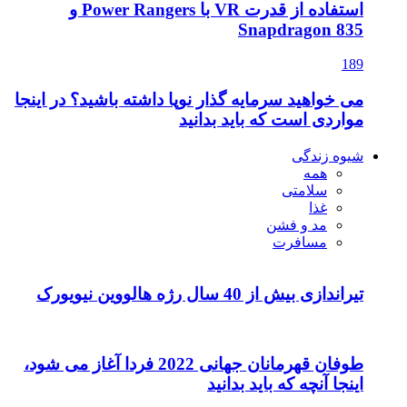
استفاده از قدرت VR با Power Rangers و
Snapdragon 835
189
می خواهید سرمایه گذار نوپا داشته باشید؟ در اینجا
مواردی است که باید بدانید
شیوه زندگی
همه
سلامتی
غذا
مد و فشن
مسافرت
تیراندازی بیش از 40 سال رژه هالووین نیویورک
طوفان قهرمانان جهانی 2022 فردا آغاز می شود،
اینجا آنچه که باید بدانید