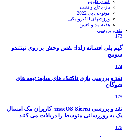
گلدن گلوب
بازی تاج و تخت
موتوجی پی 2022
ورزشهای الکترونیکی
هفته مد و فشن
نقد و بررسی
173
گیم پلی افسانه زلدا: نفس وحش بر روی نینتندو
سوییچ
174
نقد و بررسی بازی تاکتیک های سایه: تیغه های
شوگان
175
نقد و بررسی macOS Sierra: کاربران مک امسال
یک به روزرسانی متوسط را دریافت می کنند
176