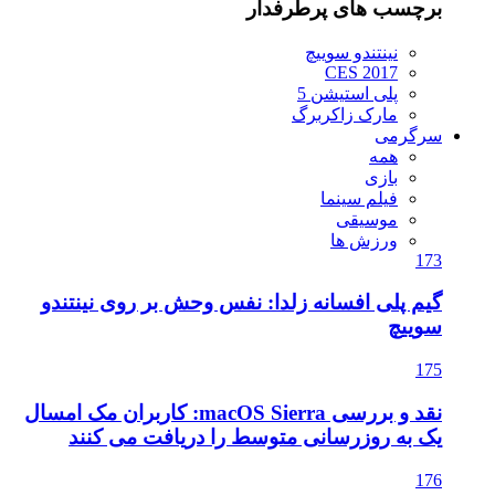
برچسب های پرطرفدار
نینتندو سوییچ
CES 2017
پلی استیشن 5
مارک زاکربرگ
سرگرمی
همه
بازی
فیلم سینما
موسیقی
ورزش ها
173
گیم پلی افسانه زلدا: نفس وحش بر روی نینتندو
سوییچ
175
نقد و بررسی macOS Sierra: کاربران مک امسال
یک به روزرسانی متوسط را دریافت می کنند
176