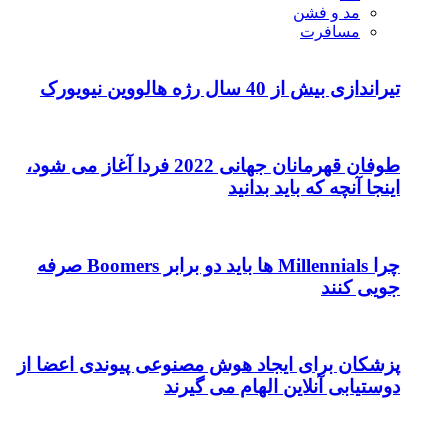
مد و فشن
مسافرت
تیراندازی بیش از 40 سال رژه هالووین نیویورک
طوفان قهرمانان جهانی 2022 فردا آغاز می شود،
اینجا آنچه که باید بدانید
چرا Millennials ها باید دو برابر Boomers صرفه
جویی کنند
پزشکان برای ایجاد هوش مصنوعی پیوندی اعضا از
دوستیابی آنلاین الهام می گیرند