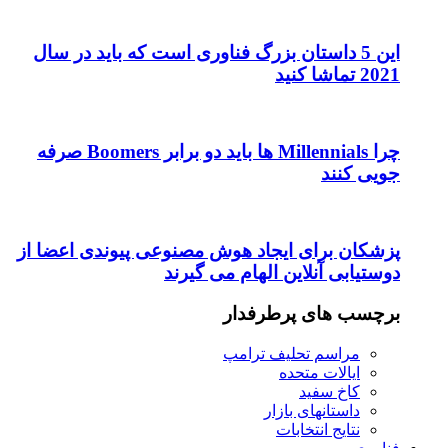
این 5 داستان بزرگ فناوری است که باید در سال
2021 تماشا کنید
چرا Millennials ها باید دو برابر Boomers صرفه
جویی کنند
پزشکان برای ایجاد هوش مصنوعی پیوندی اعضا از
دوستیابی آنلاین الهام می گیرند
برچسب های پرطرفدار
مراسم تحلیف ترامپ
ایالات متحده
کاخ سفید
داستانهای بازار
نتایج انتخابات