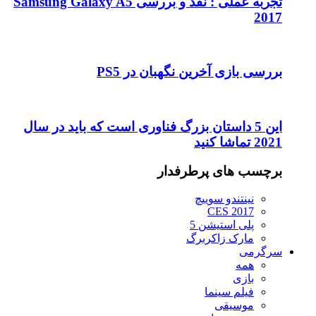
تجربه عملی : نقد و بررسی Samsung Galaxy A5
2017
بررسی بازی آخرین نگهبان در PS5
این 5 داستان بزرگ فناوری است که باید در سال
2021 تماشا کنید
برچسب های پرطرفدار
نینتندو سوییچ
CES 2017
پلی استیشن 5
مارک زاکربرگ
سرگرمی
همه
بازی
فیلم سینما
موسیقی