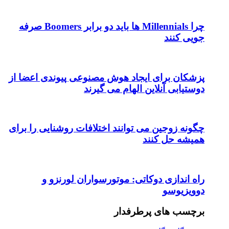
چرا Millennials ها باید دو برابر Boomers صرفه
جویی کنند
پزشکان برای ایجاد هوش مصنوعی پیوندی اعضا از
دوستیابی آنلاین الهام می گیرند
چگونه زوجین می توانند اختلافات روشنایی را برای
همیشه حل کنند
راه اندازی دوکاتی: موتورسواران لورنزو و
دوویزیوسو
برچسب های پرطرفدار