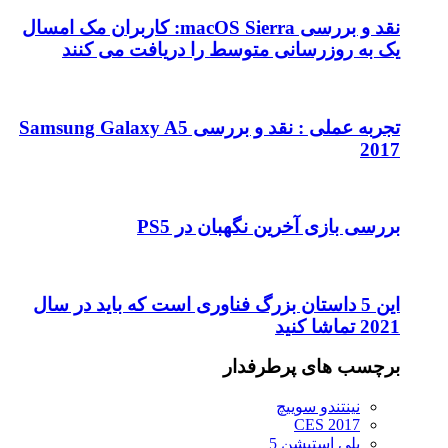
نقد و بررسی macOS Sierra: کاربران مک امسال
یک به روزرسانی متوسط را دریافت می کنند
تجربه عملی : نقد و بررسی Samsung Galaxy A5
2017
بررسی بازی آخرین نگهبان در PS5
این 5 داستان بزرگ فناوری است که باید در سال
2021 تماشا کنید
برچسب های پرطرفدار
نینتندو سوییچ
CES 2017
پلی استیشن 5