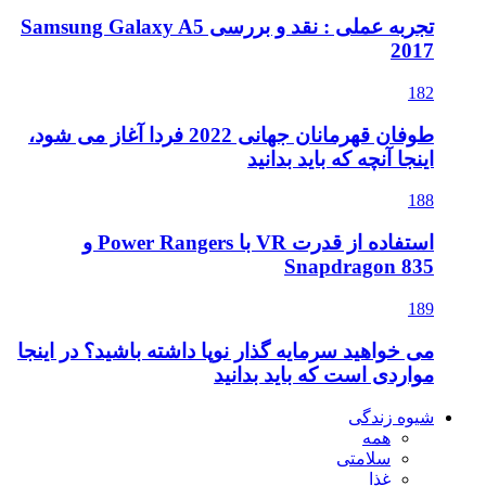
تجربه عملی : نقد و بررسی Samsung Galaxy A5
2017
182
طوفان قهرمانان جهانی 2022 فردا آغاز می شود،
اینجا آنچه که باید بدانید
188
استفاده از قدرت VR با Power Rangers و
Snapdragon 835
189
می خواهید سرمایه گذار نوپا داشته باشید؟ در اینجا
مواردی است که باید بدانید
شیوه زندگی
همه
سلامتی
غذا