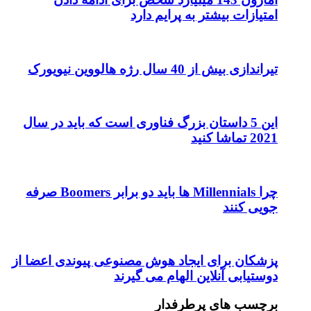
امتیازات بیشتر به پرایم دارد
تیراندازی بیش از 40 سال رژه هالووین نیویورک
این 5 داستان بزرگ فناوری است که باید در سال
2021 تماشا کنید
چرا Millennials ها باید دو برابر Boomers صرفه
جویی کنند
پزشکان برای ایجاد هوش مصنوعی پیوندی اعضا از
دوستیابی آنلاین الهام می گیرند
برچسب های پرطرفدار