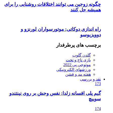
چگونه زوجین می توانند اختلافات روشنایی را برای
همیشه حل کنند
راه اندازی دوکاتی: موتورسواران لورنزو و
دوویزیوسو
برچسب های پرطرفدار
گلدن گلوب
بازی تاج و تخت
موتوجی پی 2022
ورزشهای الکترونیکی
هفته مد و فشن
نقد و بررسی
173
گیم پلی افسانه زلدا: نفس وحش بر روی نینتندو
سوییچ
174