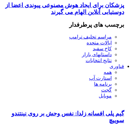
پزشکان برای ایجاد هوش مصنوعی پیوندی اعضا از
دوستیابی آنلاین الهام می گیرند
برچسب های پرطرفدار
مراسم تحلیف ترامپ
ایالات متحده
کاخ سفید
داستانهای بازار
نتایج انتخابات
فناوری
همه
استارت آپ
برنامه ها
گجت
موبایل
گیم پلی افسانه زلدا: نفس وحش بر روی نینتندو
سوییچ