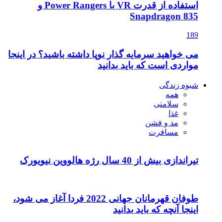
استفاده از قدرت VR با Power Rangers و
Snapdragon 835
189
می خواهید سرمایه گذار نوپا داشته باشید؟ در اینجا
مواردی است که باید بدانید
شیوه زندگی
همه
سلامتی
غذا
مد و فشن
مسافرت
تیراندازی بیش از 40 سال رژه هالووین نیویورک
طوفان قهرمانان جهانی 2022 فردا آغاز می شود،
اینجا آنچه که باید بدانید