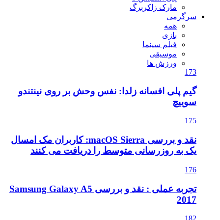
مارک زاکربرگ
سرگرمی
همه
بازی
فیلم سینما
موسیقی
ورزش ها
173
گیم پلی افسانه زلدا: نفس وحش بر روی نینتندو
سوییچ
175
نقد و بررسی macOS Sierra: کاربران مک امسال
یک به روزرسانی متوسط را دریافت می کنند
176
تجربه عملی : نقد و بررسی Samsung Galaxy A5
2017
182