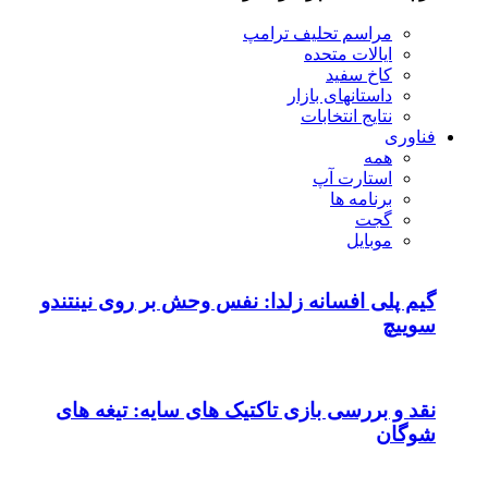
مراسم تحلیف ترامپ
ایالات متحده
کاخ سفید
داستانهای بازار
نتایج انتخابات
فناوری
همه
استارت آپ
برنامه ها
گجت
موبایل
گیم پلی افسانه زلدا: نفس وحش بر روی نینتندو
سوییچ
نقد و بررسی بازی تاکتیک های سایه: تیغه های
شوگان