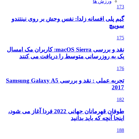
ورزش ها
173
گیم پلی افسانه زلدا: نفس وحش بر روی نینتندو
سوییچ
175
نقد و بررسی macOS Sierra: کاربران مک امسال
یک به روزرسانی متوسط را دریافت می کنند
176
تجربه عملی : نقد و بررسی Samsung Galaxy A5
2017
182
طوفان قهرمانان جهانی 2022 فردا آغاز می شود،
اینجا آنچه که باید بدانید
188