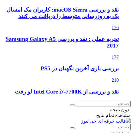
نقد و بررسی macOS Sierra: کاربران مک امسال
یک به روزرسانی متوسط را دریافت می کنند
176
تجربه عملی : نقد و بررسی Samsung Galaxy A5
2017
177
بررسی بازی آخرین نگهبان در PS5
210
نقد و بررسی از Intel Core i7-7700K لو رفت
بدون نتیجه
مشاهده تمام نتایج
بدون نتیجه