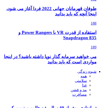
طوفان قهرمانان جهانی 2022 فردا آغاز می شود،
اینجا آنچه که باید بدانید
188
استفاده از قدرت VR با Power Rangers و
Snapdragon 835
189
می خواهید سرمایه گذار نوپا داشته باشید؟ در اینجا
مواردی است که باید بدانید
شیوه زندگی
همه
سلامتی
غذا
مد و فشن
مسافرت
تیراندازی بیش از 40 سال رژه هالووین نیویورک