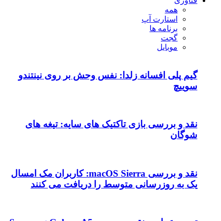
فناوری
همه
استارت آپ
برنامه ها
گجت
موبایل
گیم پلی افسانه زلدا: نفس وحش بر روی نینتندو
سوییچ
نقد و بررسی بازی تاکتیک های سایه: تیغه های
شوگان
نقد و بررسی macOS Sierra: کاربران مک امسال
یک به روزرسانی متوسط را دریافت می کنند