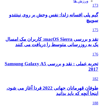
ورزش ها
173
گیم پلی افسانه زلدا: نفس وحش بر روی نینتندو
سوییچ
175
نقد و بررسی macOS Sierra: کاربران مک امسال
یک به روزرسانی متوسط را دریافت می کنند
176
تجربه عملی : نقد و بررسی Samsung Galaxy A5
2017
182
طوفان قهرمانان جهانی 2022 فردا آغاز می شود،
اینجا آنچه که باید بدانید
188