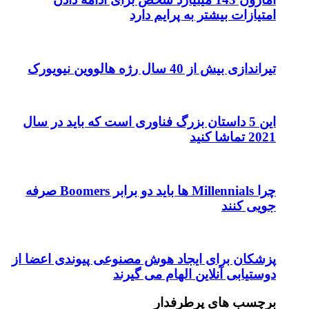
امتیازات بیشتر به پرایم دارد
تیراندازی بیش از 40 سال رژه هالووین نیویورک
این 5 داستان بزرگ فناوری است که باید در سال
2021 تماشا کنید
چرا Millennials ها باید دو برابر Boomers صرفه
جویی کنند
پزشکان برای ایجاد هوش مصنوعی پیوندی اعضا از
دوستیابی آنلاین الهام می گیرند
برچسب های پرطرفدار