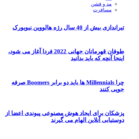
مد و فشن
مسافرت
تیراندازی بیش از 40 سال رژه هالووین نیویورک
طوفان قهرمانان جهانی 2022 فردا آغاز می شود،
اینجا آنچه که باید بدانید
چرا Millennials ها باید دو برابر Boomers صرفه
جویی کنند
پزشکان برای ایجاد هوش مصنوعی پیوندی اعضا از
دوستیابی آنلاین الهام می گیرند