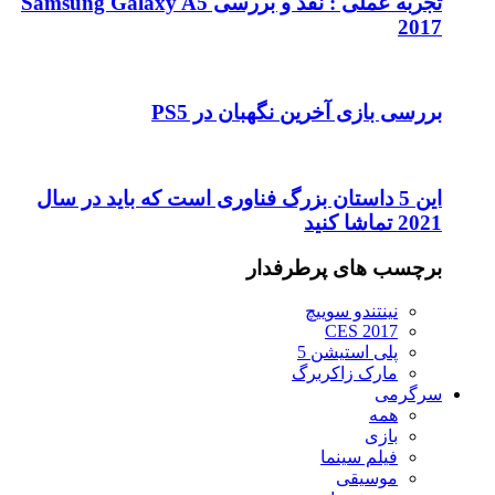
تجربه عملی : نقد و بررسی Samsung Galaxy A5
2017
بررسی بازی آخرین نگهبان در PS5
این 5 داستان بزرگ فناوری است که باید در سال
2021 تماشا کنید
برچسب های پرطرفدار
نینتندو سوییچ
CES 2017
پلی استیشن 5
مارک زاکربرگ
سرگرمی
همه
بازی
فیلم سینما
موسیقی