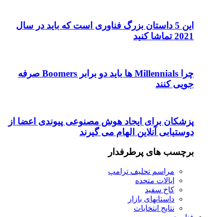
این 5 داستان بزرگ فناوری است که باید در سال
2021 تماشا کنید
چرا Millennials ها باید دو برابر Boomers صرفه
جویی کنند
پزشکان برای ایجاد هوش مصنوعی پیوندی اعضا از
دوستیابی آنلاین الهام می گیرند
برچسب های پرطرفدار
مراسم تحلیف ترامپ
ایالات متحده
کاخ سفید
داستانهای بازار
نتایج انتخابات