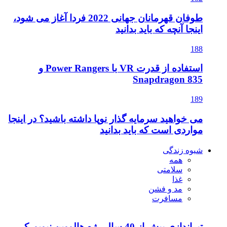
طوفان قهرمانان جهانی 2022 فردا آغاز می شود،
اینجا آنچه که باید بدانید
188
استفاده از قدرت VR با Power Rangers و
Snapdragon 835
189
می خواهید سرمایه گذار نوپا داشته باشید؟ در اینجا
مواردی است که باید بدانید
شیوه زندگی
همه
سلامتی
غذا
مد و فشن
مسافرت
تیراندازی بیش از 40 سال رژه هالووین نیویورک