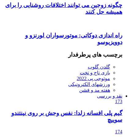
چگونه زوجین می توانند اختلافات روشنایی را برای
همیشه حل کنند
راه اندازی دوکاتی: موتورسواران لورنزو و
دوویزیوسو
برچسب های پرطرفدار
گلدن گلوب
بازی تاج و تخت
موتوجی پی 2022
ورزشهای الکترونیکی
هفته مد و فشن
نقد و بررسی
173
گیم پلی افسانه زلدا: نفس وحش بر روی نینتندو
سوییچ
174