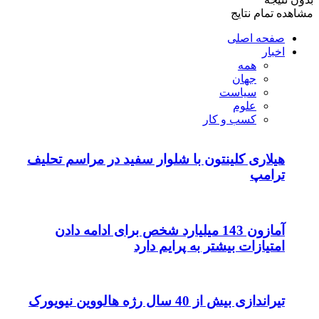
مشاهده تمام نتایج
صفحه اصلی
اخبار
همه
جهان
سیاست
علوم
کسب و کار
هیلاری کلینتون با شلوار سفید در مراسم تحلیف
ترامپ
آمازون 143 میلیارد شخص برای ادامه دادن
امتیازات بیشتر به پرایم دارد
تیراندازی بیش از 40 سال رژه هالووین نیویورک