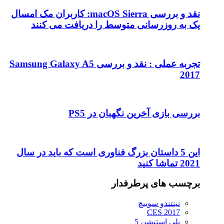
نقد و بررسی macOS Sierra: کاربران مک امسال
یک به روزرسانی متوسط را دریافت می کنند
تجربه عملی : نقد و بررسی Samsung Galaxy A5
2017
بررسی بازی آخرین نگهبان در PS5
این 5 داستان بزرگ فناوری است که باید در سال
2021 تماشا کنید
برچسب های پرطرفدار
نینتندو سوییچ
CES 2017
پلی استیشن 5