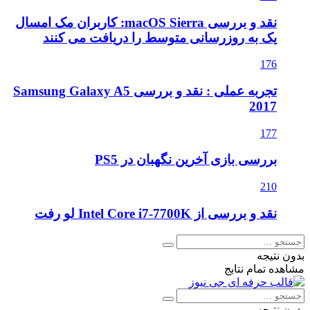
نقد و بررسی macOS Sierra: کاربران مک امسال
یک به روزرسانی متوسط را دریافت می کنند
176
تجربه عملی : نقد و بررسی Samsung Galaxy A5
2017
177
بررسی بازی آخرین نگهبان در PS5
210
نقد و بررسی از Intel Core i7-7700K لو رفت
بدون نتیجه
مشاهده تمام نتایج
بدون نتیجه