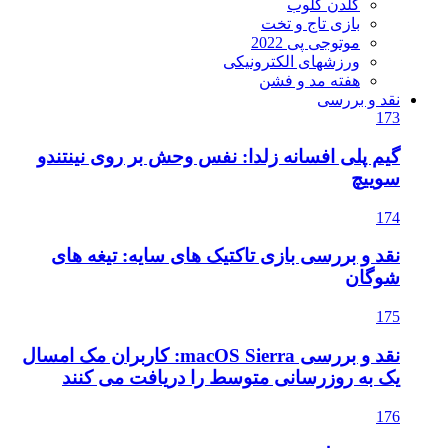
گلدن گلوب
بازی تاج و تخت
موتوجی پی 2022
ورزشهای الکترونیکی
هفته مد و فشن
نقد و بررسی
173
گیم پلی افسانه زلدا: نفس وحش بر روی نینتندو
سوییچ
174
نقد و بررسی بازی تاکتیک های سایه: تیغه های
شوگان
175
نقد و بررسی macOS Sierra: کاربران مک امسال
یک به روزرسانی متوسط را دریافت می کنند
176