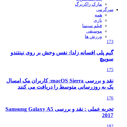
مارک زاکربرگ
سرگرمی
همه
بازی
فیلم سینما
موسیقی
ورزش ها
173
گیم پلی افسانه زلدا: نفس وحش بر روی نینتندو
سوییچ
175
نقد و بررسی macOS Sierra: کاربران مک امسال
یک به روزرسانی متوسط را دریافت می کنند
176
تجربه عملی : نقد و بررسی Samsung Galaxy A5
2017
182