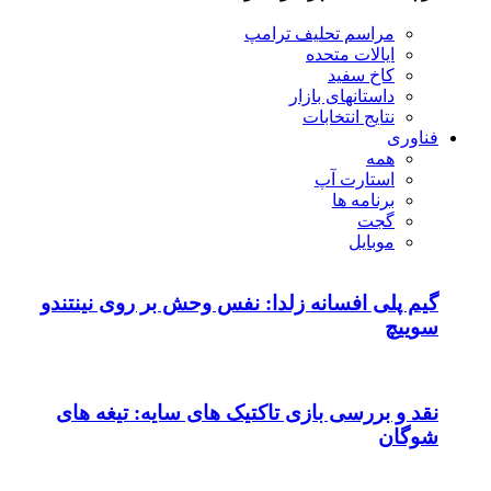
مراسم تحلیف ترامپ
ایالات متحده
کاخ سفید
داستانهای بازار
نتایج انتخابات
فناوری
همه
استارت آپ
برنامه ها
گجت
موبایل
گیم پلی افسانه زلدا: نفس وحش بر روی نینتندو
سوییچ
نقد و بررسی بازی تاکتیک های سایه: تیغه های
شوگان