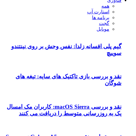
فناوری
همه
استارت آپ
برنامه ها
گجت
موبایل
گیم پلی افسانه زلدا: نفس وحش بر روی نینتندو
سوییچ
نقد و بررسی بازی تاکتیک های سایه: تیغه های
شوگان
نقد و بررسی macOS Sierra: کاربران مک امسال
یک به روزرسانی متوسط را دریافت می کنند