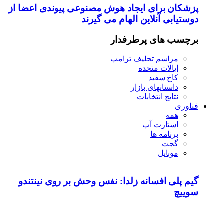
پزشکان برای ایجاد هوش مصنوعی پیوندی اعضا از
دوستیابی آنلاین الهام می گیرند
برچسب های پرطرفدار
مراسم تحلیف ترامپ
ایالات متحده
کاخ سفید
داستانهای بازار
نتایج انتخابات
فناوری
همه
استارت آپ
برنامه ها
گجت
موبایل
گیم پلی افسانه زلدا: نفس وحش بر روی نینتندو
سوییچ