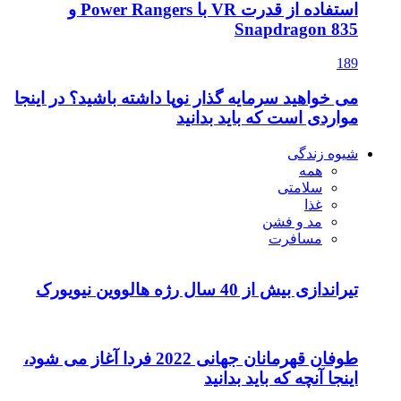
استفاده از قدرت VR با Power Rangers و
Snapdragon 835
189
می خواهید سرمایه گذار نوپا داشته باشید؟ در اینجا
مواردی است که باید بدانید
شیوه زندگی
همه
سلامتی
غذا
مد و فشن
مسافرت
تیراندازی بیش از 40 سال رژه هالووین نیویورک
طوفان قهرمانان جهانی 2022 فردا آغاز می شود،
اینجا آنچه که باید بدانید