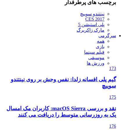
برچسب های پرطرفدار
نینتندو سوییچ
CES 2017
پلی استیشن 5
مارک زاکربرگ
سرگرمی
همه
بازی
فیلم سینما
موسیقی
ورزش ها
173
گیم پلی افسانه زلدا: نفس وحش بر روی نینتندو
سوییچ
175
نقد و بررسی macOS Sierra: کاربران مک امسال
یک به روزرسانی متوسط را دریافت می کنند
176