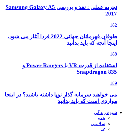
تجربه عملی : نقد و بررسی Samsung Galaxy A5
2017
182
طوفان قهرمانان جهانی 2022 فردا آغاز می شود،
اینجا آنچه که باید بدانید
188
استفاده از قدرت VR با Power Rangers و
Snapdragon 835
189
می خواهید سرمایه گذار نوپا داشته باشید؟ در اینجا
مواردی است که باید بدانید
شیوه زندگی
همه
سلامتی
غذا