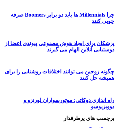
چرا Millennials ها باید دو برابر Boomers صرفه
جویی کنند
پزشکان برای ایجاد هوش مصنوعی پیوندی اعضا از
دوستیابی آنلاین الهام می گیرند
چگونه زوجین می توانند اختلافات روشنایی را برای
همیشه حل کنند
راه اندازی دوکاتی: موتورسواران لورنزو و
دوویزیوسو
برچسب های پرطرفدار