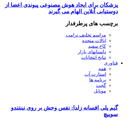
پزشکان برای ایجاد هوش مصنوعی پیوندی اعضا از
دوستیابی آنلاین الهام می گیرند
برچسب های پرطرفدار
مراسم تحلیف ترامپ
ایالات متحده
کاخ سفید
داستانهای بازار
نتایج انتخابات
فناوری
همه
استارت آپ
برنامه ها
گجت
موبایل
گیم پلی افسانه زلدا: نفس وحش بر روی نینتندو
سوییچ