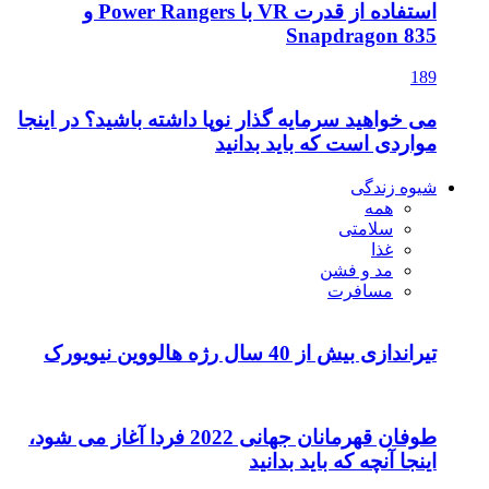
استفاده از قدرت VR با Power Rangers و
Snapdragon 835
189
می خواهید سرمایه گذار نوپا داشته باشید؟ در اینجا
مواردی است که باید بدانید
شیوه زندگی
همه
سلامتی
غذا
مد و فشن
مسافرت
تیراندازی بیش از 40 سال رژه هالووین نیویورک
طوفان قهرمانان جهانی 2022 فردا آغاز می شود،
اینجا آنچه که باید بدانید