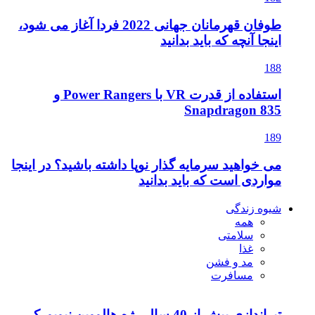
طوفان قهرمانان جهانی 2022 فردا آغاز می شود،
اینجا آنچه که باید بدانید
188
استفاده از قدرت VR با Power Rangers و
Snapdragon 835
189
می خواهید سرمایه گذار نوپا داشته باشید؟ در اینجا
مواردی است که باید بدانید
شیوه زندگی
همه
سلامتی
غذا
مد و فشن
مسافرت
تیراندازی بیش از 40 سال رژه هالووین نیویورک