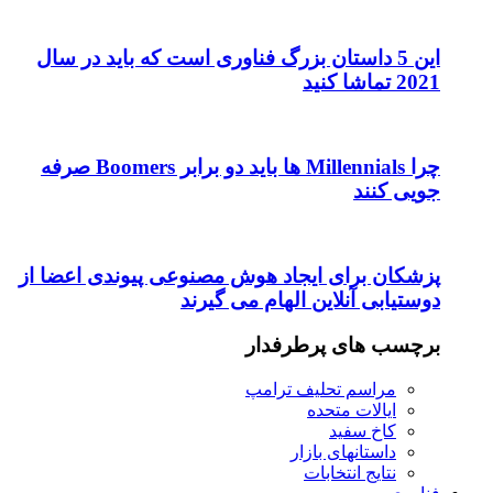
این 5 داستان بزرگ فناوری است که باید در سال
2021 تماشا کنید
چرا Millennials ها باید دو برابر Boomers صرفه
جویی کنند
پزشکان برای ایجاد هوش مصنوعی پیوندی اعضا از
دوستیابی آنلاین الهام می گیرند
برچسب های پرطرفدار
مراسم تحلیف ترامپ
ایالات متحده
کاخ سفید
داستانهای بازار
نتایج انتخابات