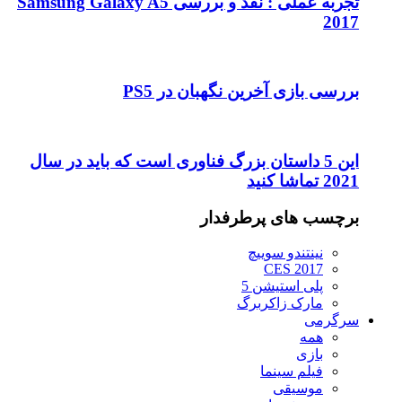
تجربه عملی : نقد و بررسی Samsung Galaxy A5
2017
بررسی بازی آخرین نگهبان در PS5
این 5 داستان بزرگ فناوری است که باید در سال
2021 تماشا کنید
برچسب های پرطرفدار
نینتندو سوییچ
CES 2017
پلی استیشن 5
مارک زاکربرگ
سرگرمی
همه
بازی
فیلم سینما
موسیقی