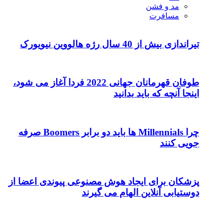
مد و فشن
مسافرت
تیراندازی بیش از 40 سال رژه هالووین نیویورک
طوفان قهرمانان جهانی 2022 فردا آغاز می شود،
اینجا آنچه که باید بدانید
چرا Millennials ها باید دو برابر Boomers صرفه
جویی کنند
پزشکان برای ایجاد هوش مصنوعی پیوندی اعضا از
دوستیابی آنلاین الهام می گیرند