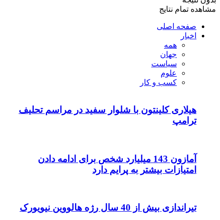
ده تمام نتایج
صفحه اصلی
اخبار
همه
جهان
سیاست
علوم
کسب و کار
هیلاری کلینتون با شلوار سفید در مراسم تحلیف
ترامپ
آمازون 143 میلیارد شخص برای ادامه دادن
امتیازات بیشتر به پرایم دارد
تیراندازی بیش از 40 سال رژه هالووین نیویورک