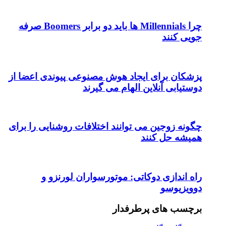
چرا Millennials ها باید دو برابر Boomers صرفه
جویی کنند
پزشکان برای ایجاد هوش مصنوعی پیوندی اعضا از
دوستیابی آنلاین الهام می گیرند
چگونه زوجین می توانند اختلافات روشنایی را برای
همیشه حل کنند
راه اندازی دوکاتی: موتورسواران لورنزو و
دوویزیوسو
برچسب های پرطرفدار