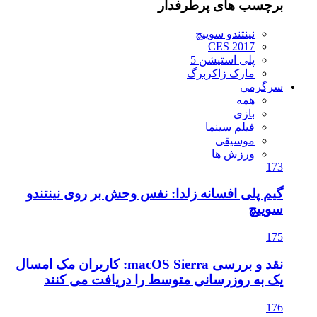
برچسب های پرطرفدار
نینتندو سوییچ
CES 2017
پلی استیشن 5
مارک زاکربرگ
سرگرمی
همه
بازی
فیلم سینما
موسیقی
ورزش ها
173
گیم پلی افسانه زلدا: نفس وحش بر روی نینتندو
سوییچ
175
نقد و بررسی macOS Sierra: کاربران مک امسال
یک به روزرسانی متوسط را دریافت می کنند
176