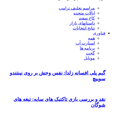
مراسم تحلیف ترامپ
ایالات متحده
کاخ سفید
داستانهای بازار
نتایج انتخابات
فناوری
همه
استارت آپ
برنامه ها
گجت
موبایل
گیم پلی افسانه زلدا: نفس وحش بر روی نینتندو
سوییچ
نقد و بررسی بازی تاکتیک های سایه: تیغه های
شوگان