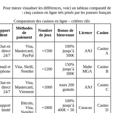
Pour mieux visualiser les différences, voici un tableau comparati
cinq casinos en ligne très prisés par les joueurs frança
Comparaison des casinos en ligne – critères clés
Méthodes
Support
Nombre
Bonus de
de
Licence
Casi
client
de jeux
bienvenue
paiement
Chat en
Visa,
100%
Casi
direct
Mastercard,
1500+
jusqu’à
ANJ
24/7
PayPal
500€
150%
Email et
Visa, Skrill,
Malte
Casi
1200+
jusqu’à
téléphone
Neteller
MGA
300€
Chat en
Visa,
200 tours
Casi
direct
Mastercard,
1000+
ANJ
gratuits
24/7
Virement
100%
Bitcoin,
Support
jusqu’à
Casi
Visa,
1800+
Curacao
limité
400€ + 50
Neteller