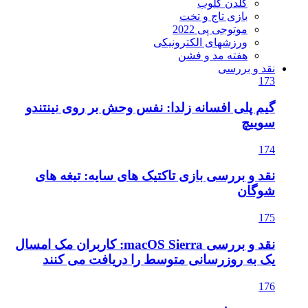
گلدن گلوب
بازی تاج و تخت
موتوجی پی 2022
ورزشهای الکترونیکی
هفته مد و فشن
نقد و بررسی
173
گیم پلی افسانه زلدا: نفس وحش بر روی نینتندو
سوییچ
174
نقد و بررسی بازی تاکتیک های سایه: تیغه های
شوگان
175
نقد و بررسی macOS Sierra: کاربران مک امسال
یک به روزرسانی متوسط را دریافت می کنند
176