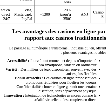
tours
Chat en
Visa,
120%
Casi
direct
Mastercard,
1300+
jusqu’à
ANJ
24/7
PayPal
350€
Les avantages des casinos en ligne 
rapport aux casinos traditionn
Le passage au numérique a transformé l’industrie du jeu, off
plusieurs avantages notabl
Accessibilité :
Jouez à tout moment et depuis n’importe où
via smartphone, tablette ou ordinateur.
Variété :
Des milliers de jeux disponibles, souvent avec des
mises plus flexibles.
Bonus attractifs :
Les casinos en ligne proposent des
promotions régulières pour fidéliser les joueurs.
Confidentialité :
Jouer en ligne garantit une certaine
discrétion, sans déplacement physique.
Innovation :
Intégration de technologies avancées comme la
réalité virtuelle ou les croupiers en direct.