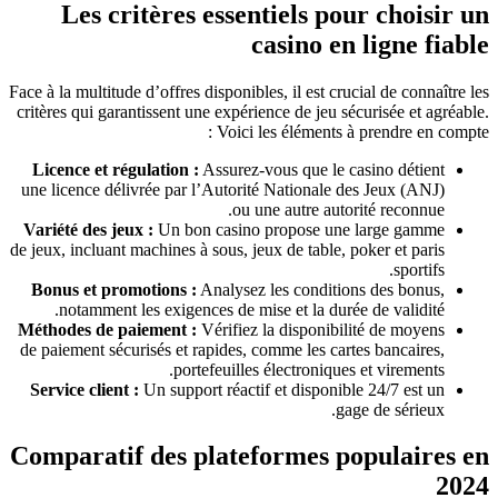
Les critères essentiels pour choisir
casino en ligne fia
Face à la multitude d’offres disponibles, il est crucial de connaître
critères qui garantissent une expérience de jeu sécurisée et agréa
Voici les éléments à prendre en comp
Licence et régulation :
Assurez-vous que le casino détient
une licence délivrée par l’Autorité Nationale des Jeux (ANJ)
ou une autre autorité reconnue.
Variété des jeux :
Un bon casino propose une large gamme
de jeux, incluant machines à sous, jeux de table, poker et paris
sportifs.
Bonus et promotions :
Analysez les conditions des bonus,
notamment les exigences de mise et la durée de validité.
Méthodes de paiement :
Vérifiez la disponibilité de moyens
de paiement sécurisés et rapides, comme les cartes bancaires,
portefeuilles électroniques et virements.
Service client :
Un support réactif et disponible 24/7 est un
gage de sérieux.
Comparatif des plateformes populaires
20