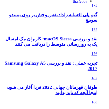
ورزش ها
173
گیم پلی افسانه زلدا: نفس وحش بر روی نینتندو
سوییچ
175
نقد و بررسی macOS Sierra: کاربران مک امسال
یک به روزرسانی متوسط را دریافت می کنند
176
تجربه عملی : نقد و بررسی Samsung Galaxy A5
2017
182
طوفان قهرمانان جهانی 2022 فردا آغاز می شود،
اینجا آنچه که باید بدانید
188