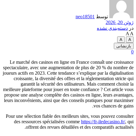
توسط
neo18501
 2026
سته‌بندی نشده
A
نشانی
Le marché des casinos en ligne en France connaît une croiss
spectaculaire, avec une augmentation de plus de 20 % du nombr
joueurs actifs en 2023. Cette tendance s’explique par la digitalisa
croissante, la diversité des offres et la réglementation stricte
garantit la sécurité des utilisateurs. Mais comment choisi
meilleure plateforme pour jouer en toute confiance ? Cet article 
propose une analyse complète des casinos en ligne, leurs avanta
leurs inconvénients, ainsi que des conseils pratiques pour maxim
vos chances de ga
Pour une sélection fiable des meilleurs sites, vous pouvez consu
des ressources spécialisées comme
https://fr-iledecasino.fr/
,
offrent des revues détaillées et des comparatifs actuali