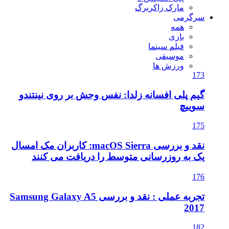
مارک زاکربرگ
سرگرمی
همه
بازی
فیلم سینما
موسیقی
ورزش ها
173
گیم پلی افسانه زلدا: نفس وحش بر روی نینتندو
سوییچ
175
نقد و بررسی macOS Sierra: کاربران مک امسال
یک به روزرسانی متوسط را دریافت می کنند
176
تجربه عملی : نقد و بررسی Samsung Galaxy A5
2017
182