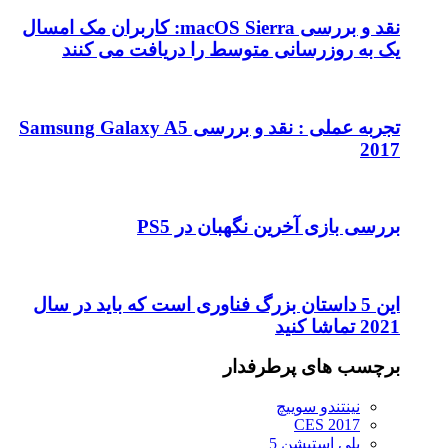
نقد و بررسی macOS Sierra: کاربران مک امسال
یک به روزرسانی متوسط را دریافت می کنند
تجربه عملی : نقد و بررسی Samsung Galaxy A5
2017
بررسی بازی آخرین نگهبان در PS5
این 5 داستان بزرگ فناوری است که باید در سال
2021 تماشا کنید
برچسب های پرطرفدار
نینتندو سوییچ
CES 2017
پلی استیشن 5