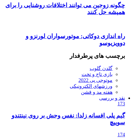
چگونه زوجین می توانند اختلافات روشنایی را برای
همیشه حل کنند
راه اندازی دوکاتی: موتورسواران لورنزو و
دوویزیوسو
برچسب های پرطرفدار
گلدن گلوب
بازی تاج و تخت
موتوجی پی 2022
ورزشهای الکترونیکی
هفته مد و فشن
نقد و بررسی
173
گیم پلی افسانه زلدا: نفس وحش بر روی نینتندو
سوییچ
174