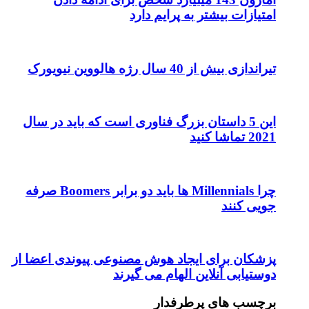
امتیازات بیشتر به پرایم دارد
تیراندازی بیش از 40 سال رژه هالووین نیویورک
این 5 داستان بزرگ فناوری است که باید در سال
2021 تماشا کنید
چرا Millennials ها باید دو برابر Boomers صرفه
جویی کنند
پزشکان برای ایجاد هوش مصنوعی پیوندی اعضا از
دوستیابی آنلاین الهام می گیرند
برچسب های پرطرفدار