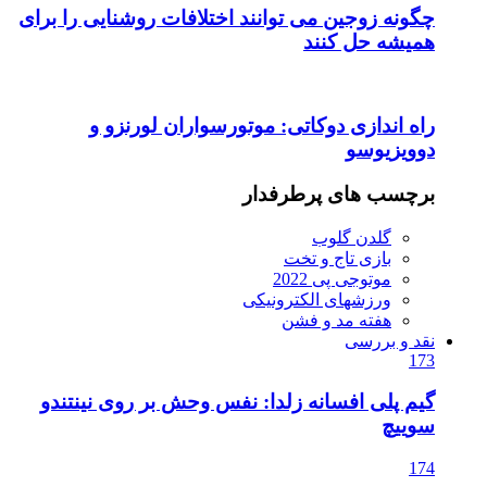
چگونه زوجین می توانند اختلافات روشنایی را برای
همیشه حل کنند
راه اندازی دوکاتی: موتورسواران لورنزو و
دوویزیوسو
برچسب های پرطرفدار
گلدن گلوب
بازی تاج و تخت
موتوجی پی 2022
ورزشهای الکترونیکی
هفته مد و فشن
نقد و بررسی
173
گیم پلی افسانه زلدا: نفس وحش بر روی نینتندو
سوییچ
174