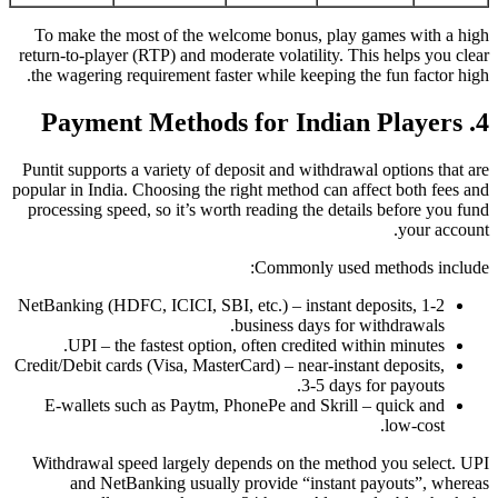
To make the most of the welcome bonus, play games with a high
return‑to‑player (RTP) and moderate volatility. This helps you clear
the wagering requirement faster while keeping the fun factor high.
4. Payment Methods for Indian Players
Puntit supports a variety of deposit and withdrawal options that are
popular in India. Choosing the right method can affect both fees and
processing speed, so it’s worth reading the details before you fund
your account.
Commonly used methods include:
NetBanking (HDFC, ICICI, SBI, etc.) – instant deposits, 1‑2
business days for withdrawals.
UPI – the fastest option, often credited within minutes.
Credit/Debit cards (Visa, MasterCard) – near‑instant deposits,
3‑5 days for payouts.
E‑wallets such as Paytm, PhonePe and Skrill – quick and
low‑cost.
Withdrawal speed largely depends on the method you select. UPI
and NetBanking usually provide “instant payouts”, whereas