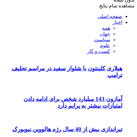
مشاهده تمام نتایج
صفحه اصلی
اخبار
همه
جهان
سیاست
علوم
کسب و کار
هیلاری کلینتون با شلوار سفید در مراسم تحلیف
ترامپ
آمازون 143 میلیارد شخص برای ادامه دادن
امتیازات بیشتر به پرایم دارد
تیراندازی بیش از 40 سال رژه هالووین نیویورک