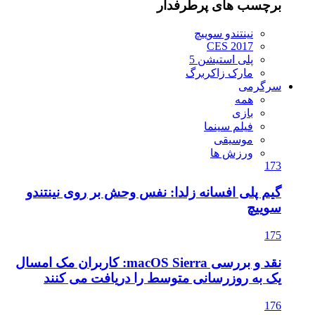
برچسب های پرطرفدار
نینتندو سوییچ
CES 2017
پلی استیشن 5
مارک زاکربرگ
سرگرمی
همه
بازی
فیلم سینما
موسیقی
ورزش ها
173
گیم پلی افسانه زلدا: نفس وحش بر روی نینتندو
سوییچ
175
نقد و بررسی macOS Sierra: کاربران مک امسال
یک به روزرسانی متوسط را دریافت می کنند
176