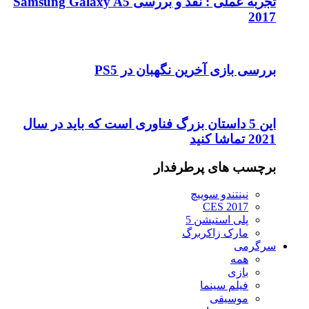
تجربه عملی : نقد و بررسی Samsung Galaxy A5
2017
بررسی بازی آخرین نگهبان در PS5
این 5 داستان بزرگ فناوری است که باید در سال
2021 تماشا کنید
برچسب های پرطرفدار
نینتندو سوییچ
CES 2017
پلی استیشن 5
مارک زاکربرگ
سرگرمی
همه
بازی
فیلم سینما
موسیقی