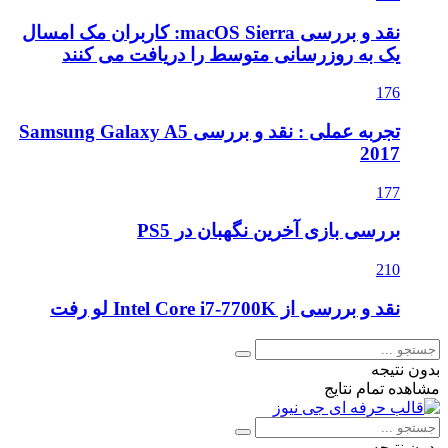
نقد و بررسی macOS Sierra: کاربران مک امسال
یک به روزرسانی متوسط را دریافت می کنند
176
تجربه عملی : نقد و بررسی Samsung Galaxy A5
2017
177
بررسی بازی آخرین نگهبان در PS5
210
نقد و بررسی از Intel Core i7-7700K لو رفت
بدون نتیجه
مشاهده تمام نتایج
بدون نتیجه