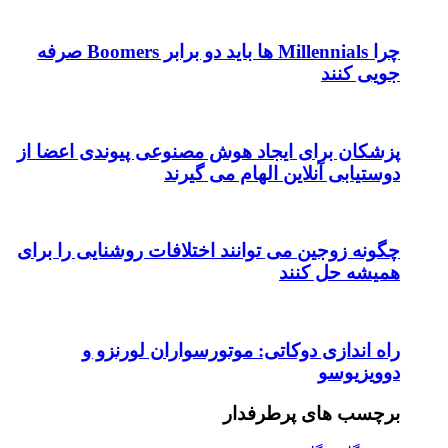
چرا Millennials ها باید دو برابر Boomers صرفه
جویی کنند
پزشکان برای ایجاد هوش مصنوعی پیوندی اعضا از
دوستیابی آنلاین الهام می گیرند
چگونه زوجین می توانند اختلافات روشنایی را برای
همیشه حل کنند
راه اندازی دوکاتی: موتورسواران لورنزو و
دوویزیوسو
برچسب های پرطرفدار