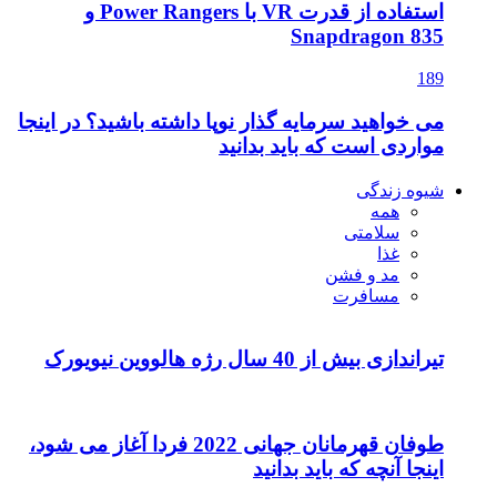
استفاده از قدرت VR با Power Rangers و
Snapdragon 835
189
می خواهید سرمایه گذار نوپا داشته باشید؟ در اینجا
مواردی است که باید بدانید
شیوه زندگی
همه
سلامتی
غذا
مد و فشن
مسافرت
تیراندازی بیش از 40 سال رژه هالووین نیویورک
طوفان قهرمانان جهانی 2022 فردا آغاز می شود،
اینجا آنچه که باید بدانید