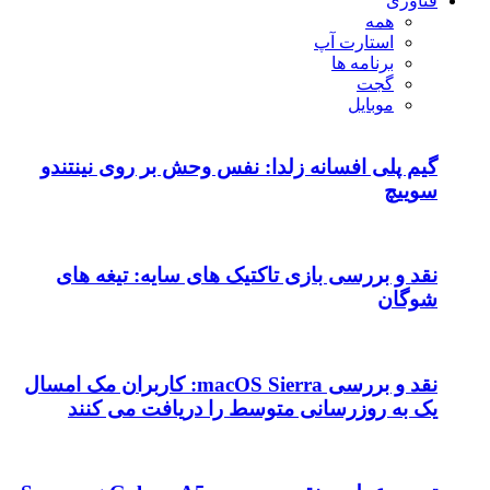
فناوری
همه
استارت آپ
برنامه ها
گجت
موبایل
گیم پلی افسانه زلدا: نفس وحش بر روی نینتندو
سوییچ
نقد و بررسی بازی تاکتیک های سایه: تیغه های
شوگان
نقد و بررسی macOS Sierra: کاربران مک امسال
یک به روزرسانی متوسط را دریافت می کنند