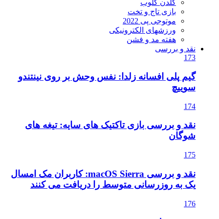
گلدن گلوب
بازی تاج و تخت
موتوجی پی 2022
ورزشهای الکترونیکی
هفته مد و فشن
نقد و بررسی
173
گیم پلی افسانه زلدا: نفس وحش بر روی نینتندو
سوییچ
174
نقد و بررسی بازی تاکتیک های سایه: تیغه های
شوگان
175
نقد و بررسی macOS Sierra: کاربران مک امسال
یک به روزرسانی متوسط را دریافت می کنند
176