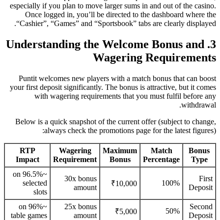
especially if you plan to move larger sums in and out of the casino.
Once logged in, you’ll be directed to the dashboard where the
“Cashier”, “Games” and “Sportsbook” tabs are clearly displayed.
3. Understanding the Welcome Bonus and
Wagering Requirements
Puntit welcomes new players with a match bonus that can boost
your first deposit significantly. The bonus is attractive, but it comes
with wagering requirements that you must fulfil before any
withdrawal.
Below is a quick snapshot of the current offer (subject to change,
always check the promotions page for the latest figures):
RTP
Wagering
Maximum
Match
Bonus
Impact
Requirement
Bonus
Percentage
Type
~96.5% on
30x bonus
First
selected
100%
₹10,000
amount
Deposit
slots
~96% on
25x bonus
Second
50%
₹5,000
table games
amount
Deposit