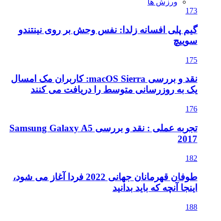
ورزش ها
173
گیم پلی افسانه زلدا: نفس وحش بر روی نینتندو
سوییچ
175
نقد و بررسی macOS Sierra: کاربران مک امسال
یک به روزرسانی متوسط را دریافت می کنند
176
تجربه عملی : نقد و بررسی Samsung Galaxy A5
2017
182
طوفان قهرمانان جهانی 2022 فردا آغاز می شود،
اینجا آنچه که باید بدانید
188