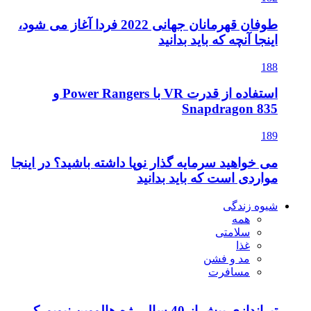
طوفان قهرمانان جهانی 2022 فردا آغاز می شود،
اینجا آنچه که باید بدانید
188
استفاده از قدرت VR با Power Rangers و
Snapdragon 835
189
می خواهید سرمایه گذار نوپا داشته باشید؟ در اینجا
مواردی است که باید بدانید
شیوه زندگی
همه
سلامتی
غذا
مد و فشن
مسافرت
تیراندازی بیش از 40 سال رژه هالووین نیویورک