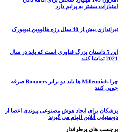
امتیازات بیشتر به پرایم دارد
تیراندازی بیش از 40 سال رژه هالووین نیویورک
این 5 داستان بزرگ فناوری است که باید در سال
2021 تماشا کنید
چرا Millennials ها باید دو برابر Boomers صرفه
جویی کنند
پزشکان برای ایجاد هوش مصنوعی پیوندی اعضا از
دوستیابی آنلاین الهام می گیرند
برچسب های پرطرفدار