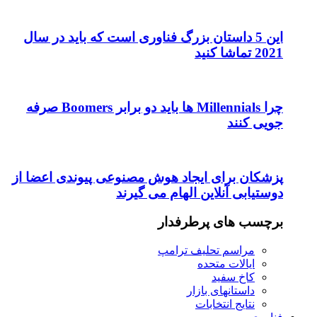
این 5 داستان بزرگ فناوری است که باید در سال
2021 تماشا کنید
چرا Millennials ها باید دو برابر Boomers صرفه
جویی کنند
پزشکان برای ایجاد هوش مصنوعی پیوندی اعضا از
دوستیابی آنلاین الهام می گیرند
برچسب های پرطرفدار
مراسم تحلیف ترامپ
ایالات متحده
کاخ سفید
داستانهای بازار
نتایج انتخابات