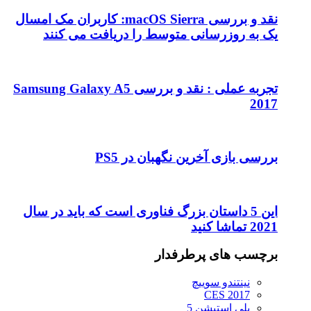
نقد و بررسی macOS Sierra: کاربران مک امسال
یک به روزرسانی متوسط را دریافت می کنند
تجربه عملی : نقد و بررسی Samsung Galaxy A5
2017
بررسی بازی آخرین نگهبان در PS5
این 5 داستان بزرگ فناوری است که باید در سال
2021 تماشا کنید
برچسب های پرطرفدار
نینتندو سوییچ
CES 2017
پلی استیشن 5