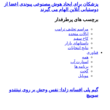
پزشکان برای ایجاد هوش مصنوعی پیوندی اعضا از
دوستیابی آنلاین الهام می گیرند
برچسب های پرطرفدار
مراسم تحلیف ترامپ
ایالات متحده
کاخ سفید
داستانهای بازار
نتایج انتخابات
فناوری
همه
استارت آپ
برنامه ها
گجت
موبایل
گیم پلی افسانه زلدا: نفس وحش بر روی نینتندو
سوییچ