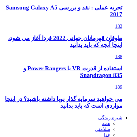
تجربه عملی : نقد و بررسی Samsung Galaxy A5
2017
182
طوفان قهرمانان جهانی 2022 فردا آغاز می شود،
اینجا آنچه که باید بدانید
188
استفاده از قدرت VR با Power Rangers و
Snapdragon 835
189
می خواهید سرمایه گذار نوپا داشته باشید؟ در اینجا
مواردی است که باید بدانید
شیوه زندگی
همه
سلامتی
غذا