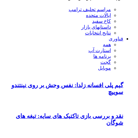
مراسم تحلیف ترامپ
ایالات متحده
کاخ سفید
داستانهای بازار
نتایج انتخابات
فناوری
همه
استارت آپ
برنامه ها
گجت
موبایل
گیم پلی افسانه زلدا: نفس وحش بر روی نینتندو
سوییچ
نقد و بررسی بازی تاکتیک های سایه: تیغه های
شوگان