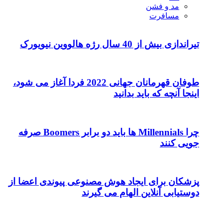
مد و فشن
مسافرت
تیراندازی بیش از 40 سال رژه هالووین نیویورک
طوفان قهرمانان جهانی 2022 فردا آغاز می شود،
اینجا آنچه که باید بدانید
چرا Millennials ها باید دو برابر Boomers صرفه
جویی کنند
پزشکان برای ایجاد هوش مصنوعی پیوندی اعضا از
دوستیابی آنلاین الهام می گیرند