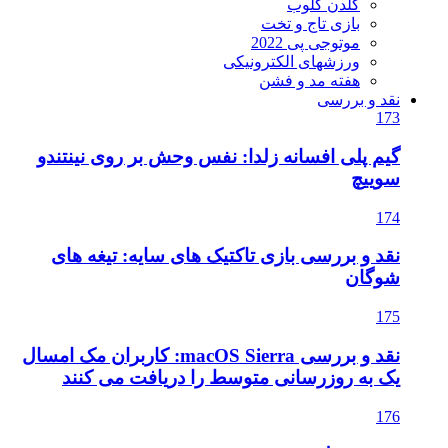
گلدن گلوب
بازی تاج و تخت
موتوجی پی 2022
ورزشهای الکترونیکی
هفته مد و فشن
نقد و بررسی
173
گیم پلی افسانه زلدا: نفس وحش بر روی نینتندو
سوییچ
174
نقد و بررسی بازی تاکتیک های سایه: تیغه های
شوگان
175
نقد و بررسی macOS Sierra: کاربران مک امسال
یک به روزرسانی متوسط را دریافت می کنند
176