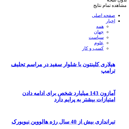
مشاهده تمام نتایج
صفحه اصلی
اخبار
همه
جهان
سیاست
علوم
کسب و کار
هیلاری کلینتون با شلوار سفید در مراسم تحلیف
ترامپ
آمازون 143 میلیارد شخص برای ادامه دادن
امتیازات بیشتر به پرایم دارد
تیراندازی بیش از 40 سال رژه هالووین نیویورک