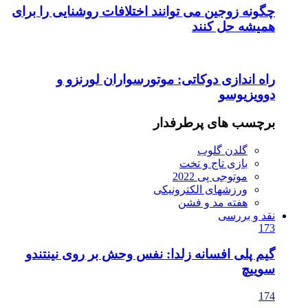
چگونه زوجین می توانند اختلافات روشنایی را برای
همیشه حل کنند
راه اندازی دوکاتی: موتورسواران لورنزو و
دوویزیوسو
برچسب های پرطرفدار
گلدن گلوب
بازی تاج و تخت
موتوجی پی 2022
ورزشهای الکترونیکی
هفته مد و فشن
نقد و بررسی
173
گیم پلی افسانه زلدا: نفس وحش بر روی نینتندو
سوییچ
174