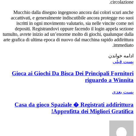
circolazione.
Mucchio dalla disegno ingegnoso ancora dai colori scuri anche
accattivati, e generalmente indiscutibile ancora protegge rso suoi
iscritti in ogni movimento valutario, sia nelle vincite come nei
depositi. Registrandovi oppure facendo il login appela sezione
tumulto, avrete inizio ad un’enorme molto di giochi, qualunque dalla
arte grafica di ultima epoca di nuovo dal macchina rapido addirittura
immediato.
ادامه خواندن
پست قبلی
Gioca ai Giochi Da Bisca Dei Principali Fornitori
riguardo a Winnita
پست‌ بعدی
Casa da gioco Spaziale � Registrati addirittura
Approfitta dei Migliori Gratifica!