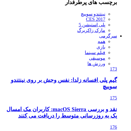
برچسب های پرطرفدار
نینتندو سوییچ
CES 2017
پلی استیشن 5
مارک زاکربرگ
سرگرمی
همه
بازی
فیلم سینما
موسیقی
ورزش ها
173
گیم پلی افسانه زلدا: نفس وحش بر روی نینتندو
سوییچ
175
نقد و بررسی macOS Sierra: کاربران مک امسال
یک به روزرسانی متوسط را دریافت می کنند
176