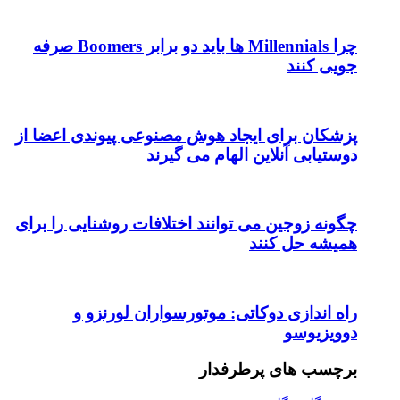
چرا Millennials ها باید دو برابر Boomers صرفه
جویی کنند
پزشکان برای ایجاد هوش مصنوعی پیوندی اعضا از
دوستیابی آنلاین الهام می گیرند
چگونه زوجین می توانند اختلافات روشنایی را برای
همیشه حل کنند
راه اندازی دوکاتی: موتورسواران لورنزو و
دوویزیوسو
برچسب های پرطرفدار