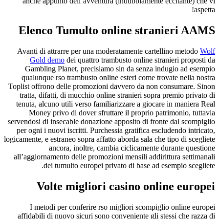
anche appunto dell’avventura (indubbiamente eccitante) che vi
aspetta!
Elenco Tumulto online stranieri AAMS
Avanti di attrarre per una moderatamente cartellino metodo
Wolf
Gold demo
dei quattro trambusto online stranieri proposti da
Gambling Planet, precisiamo sin da senza indugio ad esempio
qualunque rso trambusto online esteri come trovate nella nostra
Toplist offrono delle promozioni davvero da non consumare. Sinon
tratta, difatti, di mucchio online stranieri sopra premio privato di
tenuta, alcuno utili verso familiarizzare a giocare in maniera Real
Money privo di dover sfruttare il proprio patrimonio, tuttavia
servendosi di insecable donazione apposito di fronte dal scompiglio
per ogni i nuovi iscritti. Purchessia gratifica escludendo intricato,
logicamente, e estraneo sopra affatto aborda sala che tipo di scegliete
ancora, inoltre, cambia ciclicamente durante questione
all’aggiornamento delle promozioni mensili addirittura settimanali
dei tumulto europei privato di base ad esempio scegliete.
Volte migliori casino online europei
I metodi per conferire rso migliori scompiglio online europei
affidabili di nuovo sicuri sono conveniente gli stessi che razza di