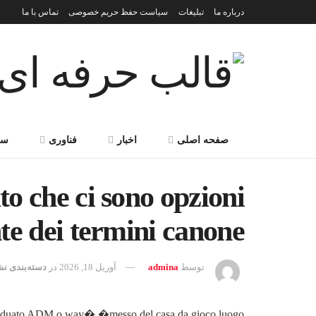
درباره ما
تبلیغات
سیاست حفظ حریم خصوصی
تماس با ما
صفحه اصلی
اخبار
فناوری
سر
to che ci sono opzioni
nte dei termini canone
توسط
admina
آوریل 18, 2026
در
دسته‌بندی ن
 graduato ADM o way� �messo del casa da gioco luogo