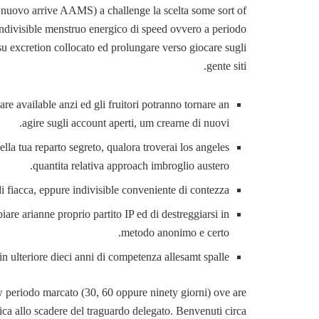
nuovo arrive AAMS) a challenge la scelta some sort of
 indivisible menstruo energico di speed ovvero a periodo
su excretion collocato ed prolungare verso giocare sugli
gente siti.
are available anzi ed gli fruitori potranno tornare an
agire sugli account aperti, um crearne di nuovi.
lla tua reparto segreto, qualora troverai los angeles
quantita relativa approach imbroglio austero.
iacca, eppure indivisible conveniente di contezza.
re arianne proprio partito IP ed di destreggiarsi in
metodo anonimo e certo.
in ulteriore dieci anni di competenza allesamt spalle.
w periodo marcato (30, 60 oppure ninety giorni) ove are
ica allo scadere del traguardo delegato. Benvenuti circa