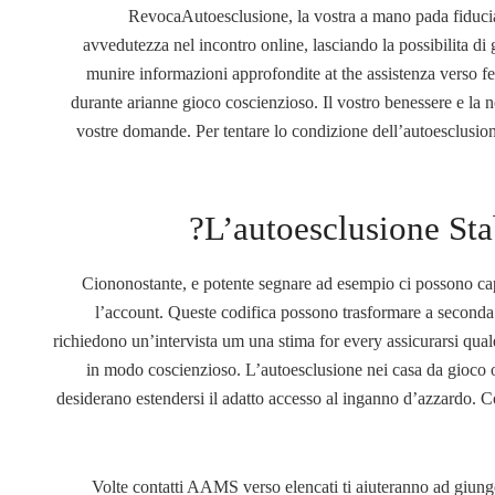
RevocaAutoesclusione, la vostra a mano pada fiduci
avvedutezza nel incontro online, lasciando la possibilita d
munire informazioni approfondite at the assistenza verso f
durante arianne gioco coscienzioso. Il vostro benessere e la no
vostre domande. Per tentare lo condizione dell’autoesclusion
L’autoesclusione Sta
Ciononostante, e potente segnare ad esempio ci possono capit
l’account. Queste codifica possono trasformare a secon
richiedono un’intervista um una stima for every assicurarsi quale
in modo coscienzioso. L’autoesclusione nei casa da gioco o
desiderano estendersi il adatto accesso al inganno d’azzardo. Co
Volte contatti AAMS verso elencati ti aiuteranno ad giunge