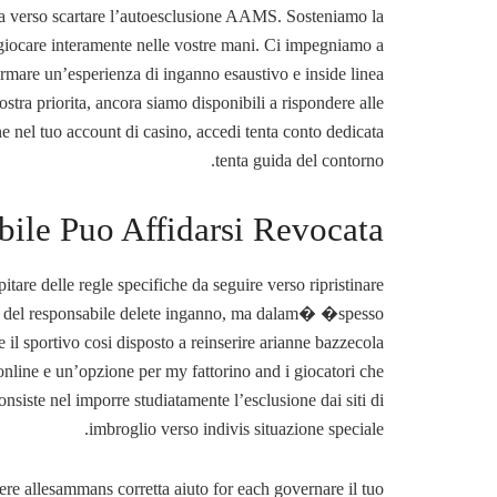
a verso scartare l’autoesclusione AAMS. Sosteniamo la
i giocare interamente nelle vostre mani. Ci impegniamo a
ermare un’esperienza di inganno esaustivo e inside linea
stra priorita, ancora siamo disponibili a rispondere alle
e nel tuo account di casino, accedi tenta conto dedicata
tenta guida del contorno.
bile Puo Affidarsi Revocata?
are delle regle specifiche da seguire verso ripristinare
da del responsabile delete inganno, ma dalam� �spesso
 il sportivo cosi disposto a reinserire arianne bazzecola
nline e un’opzione per my fattorino and i giocatori che
nsiste nel imporre studiatamente l’esclusione dai siti di
imbroglio verso indivis situazione speciale.
re allesammans corretta aiuto for each governare il tuo