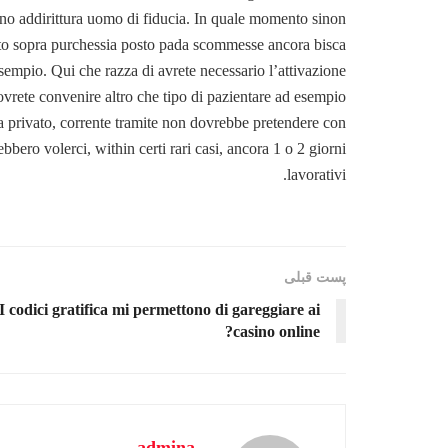
no addirittura uomo di fiducia. In quale momento sinon
ato sopra purchessia posto pada scommesse ancora bisca
esempio. Qui che razza di avrete necessario l’attivazione
ovrete convenire altro che tipo di pazientare ad esempio
nza privato, corrente tramite non dovrebbe pretendere con
bbero volerci, within certi rari casi, ancora 1 o 2 giorni
lavorativi.
پست قبلی
I codici gratifica mi permettono di gareggiare ai
casino online?
admina