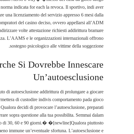
orma indicata for each la revoca. Il sportivo, indi aver
re una licenziamento del servizio appresso 6 mesi dalla
compratori del casino deciso, ovvero appellarsi all’ADM
irizzare volte attestazione richiesti addirittura bramare
nza. L’AAMS e le organizzazioni internazionali offrono
sostegno psicologico alle vittime della soggezione.
rche Si Dovrebbe Innescare
Un’autoesclusione
uto di autoesclusione addirittura di prolungare a giocare
permettera di custodire indivis comportamento pada gioco
i. Qualora decidi di provocare l’autoesclusione, preparati
terare sopra questione alla tua possibilita. Semmai dalam
o di 30, 60 e 90 giorni.� �[newline]Qualora piuttosto
imeno immune un’eventuale sfortuna. L’autoesclusione e