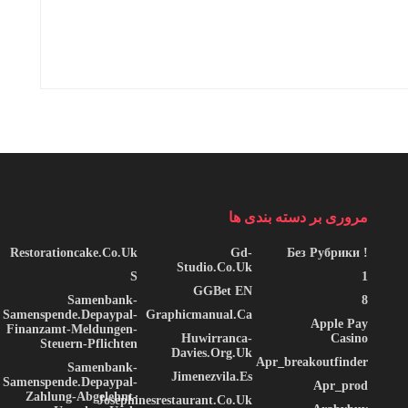
مروری بر دسته بندی ها
Restorationcake.co.uk
Gd-
! Без Рубрики
Studio.co.uk
S
1
GGBet EN
Samenbank-
8
Samenspende.depaypal-
Graphicmanual.ca
Apple Pay
Finanzamt-Meldungen-
Huwirranca-
Casino
Steuern-Pflichten
Davies.org.uk
Apr_breakoutfinder
Samenbank-
Jimenezvila.es
Samenspende.depaypal-
Apr_prod
Zahlung-Abgelehnt-
Josephinesrestaurant.co.uk