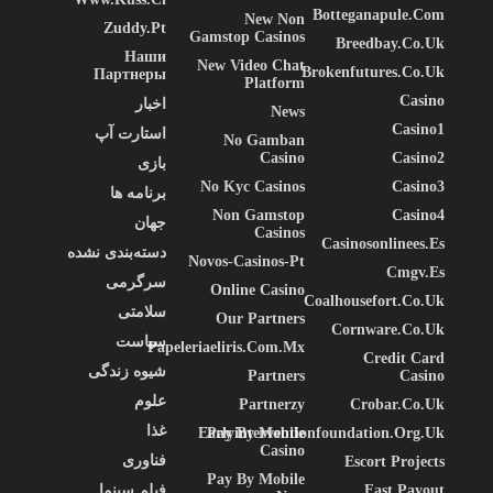
Botteganapule.com
New Non
Zuddy.pt
Gamstop Casinos
Breedbay.co.uk
Наши
New Video Chat
Brokenfutures.co.uk
Партнеры
Platform
Casino
اخبار
News
Casino1
استارت آپ
No Gamban
Casino
Casino2
بازی
No Kyc Casinos
Casino3
برنامه ها
Non Gamstop
Casino4
جهان
Casinos
Casinosonlinees.es
دسته‌بندی نشده
Novos-Casinos-Pt
Cmgv.es
سرگرمی
Online Casino
Coalhousefort.co.uk
سلامتی
Our Partners
Cornware.co.uk
سیاست
Papeleriaeliris.com.mx
Credit Card
شیوه زندگی
Partners
Casino
علوم
Partnerzy
Crobar.co.uk
غذا
Earlyinterventionfoundation.org.uk
Pay By Mobile
Casino
فناوری
Escort Projects
Pay By Mobile
Fast Payout
فیلم سینما