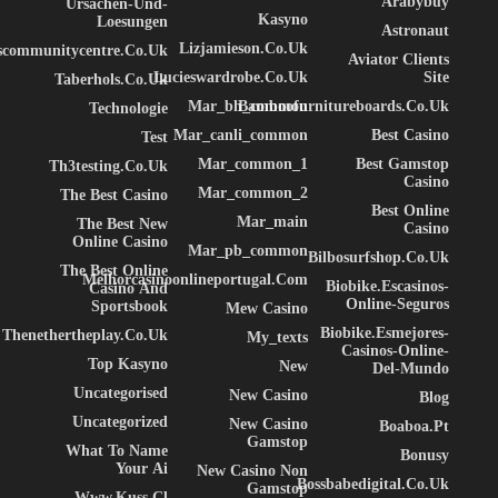
Arabybuy
Ursachen-Und-
Kasyno
Loesungen
Astronaut
Lizjamieson.co.uk
ascommunitycentre.co.uk
Aviator Clients
Lucieswardrobe.co.uk
Site
Taberhols.co.uk
Mar_bh_common
Bamboofurnitureboards.co.uk
Technologie
Mar_canli_common
Best Casino
Test
Mar_common_1
Best Gamstop
Th3testing.co.uk
Casino
Mar_common_2
The Best Casino
Best Online
Mar_main
The Best New
Casino
Online Casino
Mar_pb_common
Bilbosurfshop.co.uk
The Best Online
Melhorcasinoonlineportugal.com
Biobike.escasinos-
Casino And
Online-Seguros
Sportsbook
Mew Casino
Biobike.esmejores-
Thenethertheplay.co.uk
My_texts
Casinos-Online-
Top Kasyno
New
Del-Mundo
Uncategorised
New Casino
Blog
Uncategorized
New Casino
Boaboa.pt
Gamstop
What To Name
Bonusy
Your Ai
New Casino Non
Bossbabedigital.co.uk
Gamstop
Www.kuss.cl