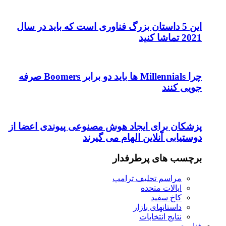
این 5 داستان بزرگ فناوری است که باید در سال
2021 تماشا کنید
چرا Millennials ها باید دو برابر Boomers صرفه
جویی کنند
پزشکان برای ایجاد هوش مصنوعی پیوندی اعضا از
دوستیابی آنلاین الهام می گیرند
برچسب های پرطرفدار
مراسم تحلیف ترامپ
ایالات متحده
کاخ سفید
داستانهای بازار
نتایج انتخابات