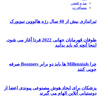
مد و فشن
مسافرت
تیراندازی بیش از 40 سال رژه هالووین نیویورک
طوفان قهرمانان جهانی 2022 فردا آغاز می شود،
اینجا آنچه که باید بدانید
چرا Millennials ها باید دو برابر Boomers صرفه
جویی کنند
پزشکان برای ایجاد هوش مصنوعی پیوندی اعضا از
دوستیابی آنلاین الهام می گیرند