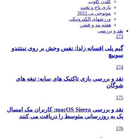
گلدن گلوب
بازی تاج و تخت
موتوجی پی 2022
ورزشهای الکترونیکی
هفته مد و فشن
نقد و بررسی
173
گیم پلی افسانه زلدا: نفس وحش بر روی نینتندو
سوییچ
174
نقد و بررسی بازی تاکتیک های سایه: تیغه های
شوگان
175
نقد و بررسی macOS Sierra: کاربران مک امسال
یک به روزرسانی متوسط را دریافت می کنند
176