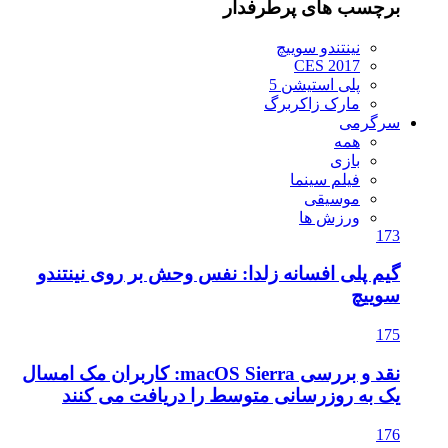
برچسب های پرطرفدار
نینتندو سوییچ
CES 2017
پلی استیشن 5
مارک زاکربرگ
سرگرمی
همه
بازی
فیلم سینما
موسیقی
ورزش ها
173
گیم پلی افسانه زلدا: نفس وحش بر روی نینتندو
سوییچ
175
نقد و بررسی macOS Sierra: کاربران مک امسال
یک به روزرسانی متوسط را دریافت می کنند
176