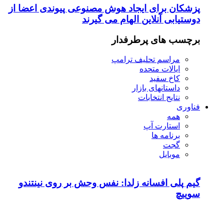
پزشکان برای ایجاد هوش مصنوعی پیوندی اعضا از
دوستیابی آنلاین الهام می گیرند
برچسب های پرطرفدار
مراسم تحلیف ترامپ
ایالات متحده
کاخ سفید
داستانهای بازار
نتایج انتخابات
فناوری
همه
استارت آپ
برنامه ها
گجت
موبایل
گیم پلی افسانه زلدا: نفس وحش بر روی نینتندو
سوییچ