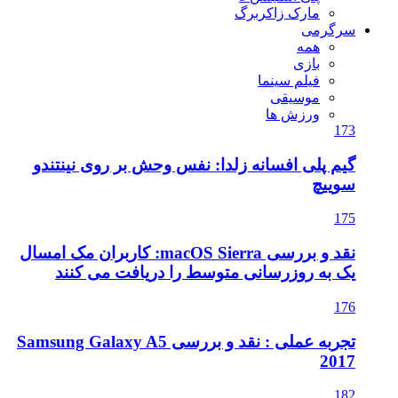
مارک زاکربرگ
سرگرمی
همه
بازی
فیلم سینما
موسیقی
ورزش ها
173
گیم پلی افسانه زلدا: نفس وحش بر روی نینتندو
سوییچ
175
نقد و بررسی macOS Sierra: کاربران مک امسال
یک به روزرسانی متوسط را دریافت می کنند
176
تجربه عملی : نقد و بررسی Samsung Galaxy A5
2017
182