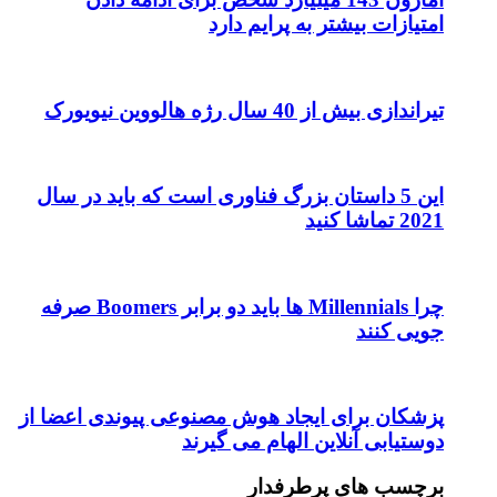
امتیازات بیشتر به پرایم دارد
تیراندازی بیش از 40 سال رژه هالووین نیویورک
این 5 داستان بزرگ فناوری است که باید در سال
2021 تماشا کنید
چرا Millennials ها باید دو برابر Boomers صرفه
جویی کنند
پزشکان برای ایجاد هوش مصنوعی پیوندی اعضا از
دوستیابی آنلاین الهام می گیرند
برچسب های پرطرفدار