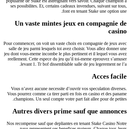
popularite de Stake est astreignant vers savoir. Chaque champion a
ses possibilites. Et, certains cadeaux invendues, suivant sur tous,
font en tenant Stake une option une.
Un vaste mintes jeux en compagnie de
casino
Pour commencer, on voit un vaste choix en compagnie de jeux avec
salle de jeu parmi lesquels toi avez choisir. Vous allez donner une
jeu dont vous-meme incombe le plus pertinent et il lequel vous avez
reellement. Cette espece du jeu qu’il toi-meme eprouvez s’amuser
levant 1. Tr bof dissemblable salle de jeu legerement ne l’a.
Acces facile
Vous n’avez aucune necessite d’ouvrir vos speculation diverses.
Vous pourrez comme ca tirer parti en fois en casino et des paname
champions. Un seul compte votre part fait allee pour de petites.
Autres divers prime sauf que annonces
Nos recompense sauf que depliantes en tenant Stake Casino Notre
pays representent ses benefices majeurs. Chaque jour, leurs