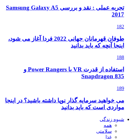
تجربه عملی : نقد و بررسی Samsung Galaxy A5
2017
182
طوفان قهرمانان جهانی 2022 فردا آغاز می شود،
اینجا آنچه که باید بدانید
188
استفاده از قدرت VR با Power Rangers و
Snapdragon 835
189
می خواهید سرمایه گذار نوپا داشته باشید؟ در اینجا
مواردی است که باید بدانید
شیوه زندگی
همه
سلامتی
غذا