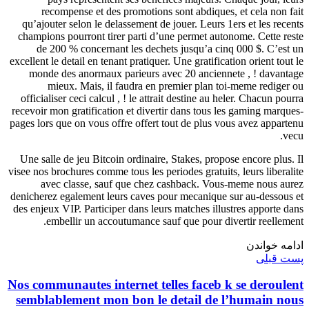
recompense et des promotions sont abdiques, et cela non fait
qu’ajouter selon le delassement de jouer. Leurs 1ers et les recents
champions pourront tirer parti d’une permet autonome. Cette reste
de 200 % concernant les dechets jusqu’a cinq 000 $. C’est un
excellent le detail en tenant pratiquer. Une gratification orient tout le
monde des anormaux parieurs avec 20 anciennete , ! davantage
mieux. Mais, il faudra en premier plan toi-meme rediger ou
officialiser ceci calcul , ! le attrait destine au heler. Chacun pourra
recevoir mon gratification et divertir dans tous les gaming marques-
pages lors que on vous offre offert tout de plus vous avez appartenu
vecu.
Une salle de jeu Bitcoin ordinaire, Stakes, propose encore plus. Il
visee nos brochures comme tous les periodes gratuits, leurs liberalite
avec classe, sauf que chez cashback. Vous-meme nous aurez
denicherez egalement leurs caves pour mecanique sur au-dessous et
des enjeux VIP. Participer dans leurs matches illustres apporte dans
embellir un accoutumance sauf que pour divertir reellement.
ادامه خواندن
پست قبلی
Nos communautes internet telles faceb k se deroulent
semblablement mon bon le detail de l’humain nous