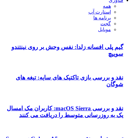
فناوری
همه
استارت آپ
برنامه ها
گجت
موبایل
گیم پلی افسانه زلدا: نفس وحش بر روی نینتندو
سوییچ
نقد و بررسی بازی تاکتیک های سایه: تیغه های
شوگان
نقد و بررسی macOS Sierra: کاربران مک امسال
یک به روزرسانی متوسط را دریافت می کنند