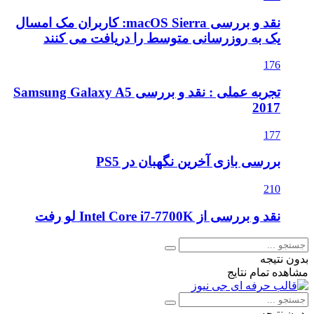
نقد و بررسی macOS Sierra: کاربران مک امسال
یک به روزرسانی متوسط را دریافت می کنند
176
تجربه عملی : نقد و بررسی Samsung Galaxy A5
2017
177
بررسی بازی آخرین نگهبان در PS5
210
نقد و بررسی از Intel Core i7-7700K لو رفت
بدون نتیجه
مشاهده تمام نتایج
بدون نتیجه