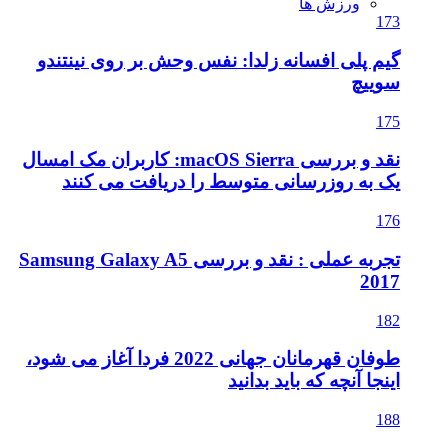
ورزش ها
173
گیم پلی افسانه زلدا: نفس وحش بر روی نینتندو
سوییچ
175
نقد و بررسی macOS Sierra: کاربران مک امسال
یک به روزرسانی متوسط را دریافت می کنند
176
تجربه عملی : نقد و بررسی Samsung Galaxy A5
2017
182
طوفان قهرمانان جهانی 2022 فردا آغاز می شود،
اینجا آنچه که باید بدانید
188