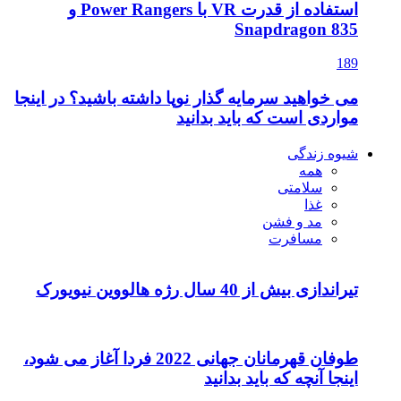
استفاده از قدرت VR با Power Rangers و
Snapdragon 835
189
می خواهید سرمایه گذار نوپا داشته باشید؟ در اینجا
مواردی است که باید بدانید
شیوه زندگی
همه
سلامتی
غذا
مد و فشن
مسافرت
تیراندازی بیش از 40 سال رژه هالووین نیویورک
طوفان قهرمانان جهانی 2022 فردا آغاز می شود،
اینجا آنچه که باید بدانید