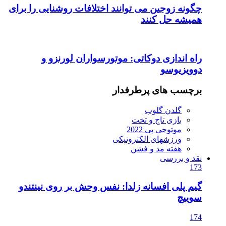
چگونه زوجین می توانند اختلافات روشنایی را برای
همیشه حل کنند
راه اندازی دوکاتی: موتورسواران لورنزو و
دوویزیوسو
برچسب های پرطرفدار
گلدن گلوب
بازی تاج و تخت
موتوجی پی 2022
ورزشهای الکترونیکی
هفته مد و فشن
نقد و بررسی
173
گیم پلی افسانه زلدا: نفس وحش بر روی نینتندو
سوییچ
174