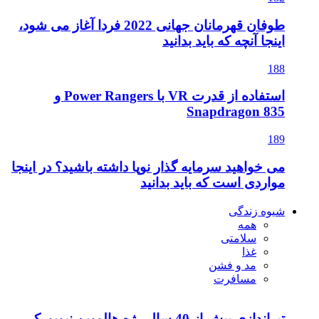
طوفان قهرمانان جهانی 2022 فردا آغاز می شود،
اینجا آنچه که باید بدانید
188
استفاده از قدرت VR با Power Rangers و
Snapdragon 835
189
می خواهید سرمایه گذار نوپا داشته باشید؟ در اینجا
مواردی است که باید بدانید
شیوه زندگی
همه
سلامتی
غذا
مد و فشن
مسافرت
تیراندازی بیش از 40 سال رژه هالووین نیویورک