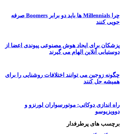
چرا Millennials ها باید دو برابر Boomers صرفه
جویی کنند
پزشکان برای ایجاد هوش مصنوعی پیوندی اعضا از
دوستیابی آنلاین الهام می گیرند
چگونه زوجین می توانند اختلافات روشنایی را برای
همیشه حل کنند
راه اندازی دوکاتی: موتورسواران لورنزو و
دوویزیوسو
برچسب های پرطرفدار