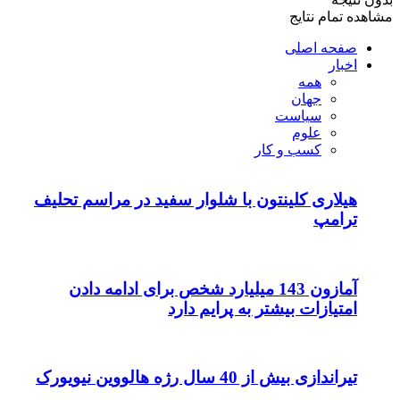
مشاهده تمام نتایج
صفحه اصلی
اخبار
همه
جهان
سیاست
علوم
کسب و کار
هیلاری کلینتون با شلوار سفید در مراسم تحلیف
ترامپ
آمازون 143 میلیارد شخص برای ادامه دادن
امتیازات بیشتر به پرایم دارد
تیراندازی بیش از 40 سال رژه هالووین نیویورک