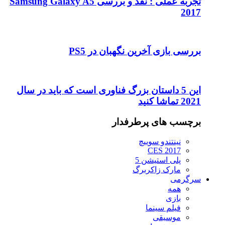
تجربه عملی : نقد و بررسی Samsung Galaxy A5
2017
بررسی بازی آخرین نگهبان در PS5
این 5 داستان بزرگ فناوری است که باید در سال
2021 تماشا کنید
برچسب های پرطرفدار
نینتندو سوییچ
CES 2017
پلی استیشن 5
مارک زاکربرگ
سرگرمی
همه
بازی
فیلم سینما
موسیقی