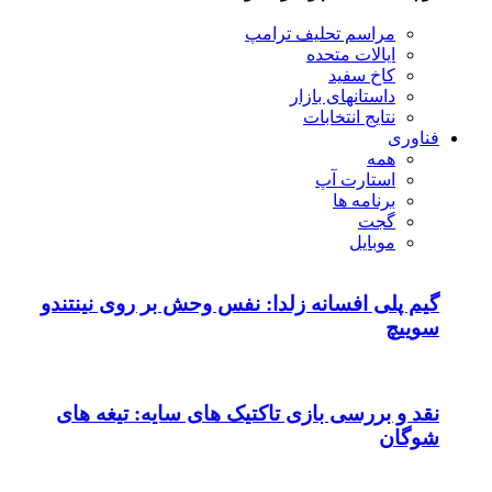
مراسم تحلیف ترامپ
ایالات متحده
کاخ سفید
داستانهای بازار
نتایج انتخابات
فناوری
همه
استارت آپ
برنامه ها
گجت
موبایل
گیم پلی افسانه زلدا: نفس وحش بر روی نینتندو
سوییچ
نقد و بررسی بازی تاکتیک های سایه: تیغه های
شوگان