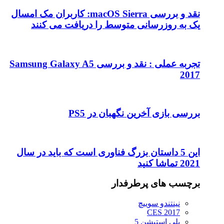
نقد و بررسی macOS Sierra: کاربران مک امسال
یک به روزرسانی متوسط را دریافت می کنند
تجربه عملی : نقد و بررسی Samsung Galaxy A5
2017
بررسی بازی آخرین نگهبان در PS5
این 5 داستان بزرگ فناوری است که باید در سال
2021 تماشا کنید
برچسب های پرطرفدار
نینتندو سوییچ
CES 2017
پلی استیشن 5