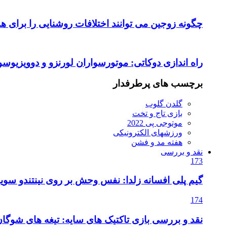
چگونه زوجین می توانند اختلافات روشنایی را برای ه
راه اندازی دوکاتی: موتورسواران لورنزو و دوویزیوسو
برچسب های پرطرفدار
گلدن گلوب
بازی تاج و تخت
موتوجی پی 2022
ورزشهای الکترونیکی
هفته مد و فشن
نقد و بررسی
173
گیم پلی افسانه زلدا: نفس وحش بر روی نینتندو سویی
174
نقد و بررسی بازی تاکتیک های سایه: تیغه های شوگا