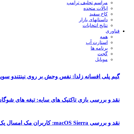
مراسم تحلیف ترامپ
ایالات متحده
کاخ سفید
داستانهای بازار
نتایج انتخابات
فناوری
همه
استارت آپ
برنامه ها
گجت
موبایل
گیم پلی افسانه زلدا: نفس وحش بر روی نینتندو سویی
نقد و بررسی بازی تاکتیک های سایه: تیغه های شوگا
نقد و بررسی macOS Sierra: کاربران مک امسال یک به روزرسانی متوسط را دریافت می کنند