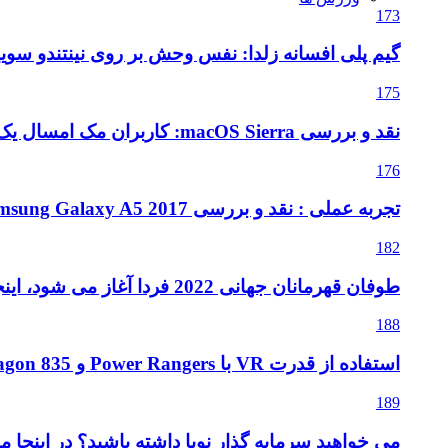
173
گیم پلی افسانه زلدا: نفس وحش بر روی نینتندو سویی
175
نقد و بررسی macOS Sierra: کاربران مک امسال یک به روزرسانی متوسط را دریافت می کنند
176
تجربه عملی : نقد و بررسی Samsung Galaxy A5 2017
182
طوفان قهرمانان جهانی 2022 فردا آغاز می شود، اینجا آنچه که باید بدانید
188
استفاده از قدرت VR با Power Rangers و Snapdragon 835
189
می خواهید سرمایه گذار نوپا داشته باشید؟ در اینجا م