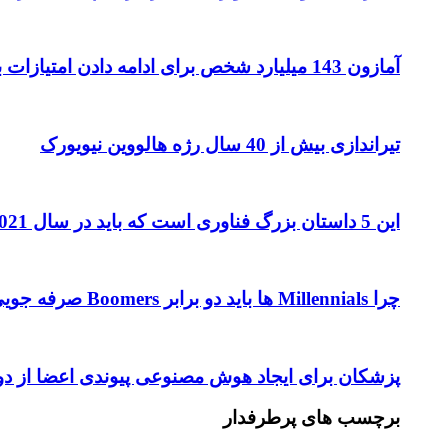
آمازون 143 میلیارد شخص برای ادامه دادن امتیازات بیشتر به پرایم دارد
تیراندازی بیش از 40 سال رژه هالووین نیویورک
این 5 داستان بزرگ فناوری است که باید در سال 2021 تماشا کنید
چرا Millennials ها باید دو برابر Boomers صرفه جویی کنند
پزشکان برای ایجاد هوش مصنوعی پیوندی اعضا از دوست
برچسب های پرطرفدار