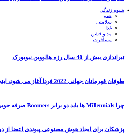
شیوه زندگی
همه
سلامتی
غذا
مد و فشن
مسافرت
تیراندازی بیش از 40 سال رژه هالووین نیویورک
طوفان قهرمانان جهانی 2022 فردا آغاز می شود، اینجا آنچه که باید بدانید
چرا Millennials ها باید دو برابر Boomers صرفه جویی کنند
پزشکان برای ایجاد هوش مصنوعی پیوندی اعضا از دوست