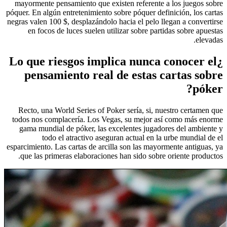
mayormente pensamiento que existen referente a los juegos sobre
póquer. En algún entretenimiento sobre póquer definición, los cartas
negras valen 100 $, desplazándolo hacia el pelo llegan a convertirse
en focos de luces suelen utilizar sobre partidas sobre apuestas
elevadas.
¿Lo que riesgos implica nunca conocer el
pensamiento real de estas cartas sobre
póker?
Recto, una World Series of Poker serí­a, si, nuestro certamen que
todos nos complacerí­a. Los Vegas, su mejor así­ como más enorme
gama mundial de póker, las excelentes jugadores del ambiente y
todo el atractivo aseguran actual en la urbe mundial de el
esparcimiento. Las cartas de arcilla son las mayormente antiguas, ya
que las primeras elaboraciones han sido sobre oriente productos.