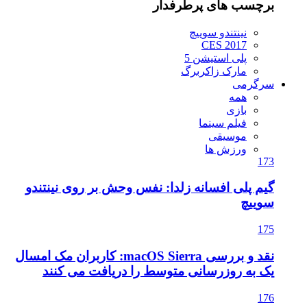
برچسب های پرطرفدار
نینتندو سوییچ
CES 2017
پلی استیشن 5
مارک زاکربرگ
سرگرمی
همه
بازی
فیلم سینما
موسیقی
ورزش ها
173
گیم پلی افسانه زلدا: نفس وحش بر روی نینتندو
سوییچ
175
نقد و بررسی macOS Sierra: کاربران مک امسال
یک به روزرسانی متوسط را دریافت می کنند
176