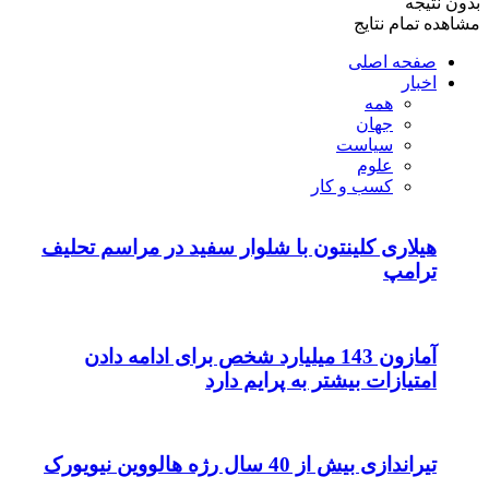
بدون نتیجه
مشاهده تمام نتایج
صفحه اصلی
اخبار
همه
جهان
سیاست
علوم
کسب و کار
هیلاری کلینتون با شلوار سفید در مراسم تحلیف
ترامپ
آمازون 143 میلیارد شخص برای ادامه دادن
امتیازات بیشتر به پرایم دارد
تیراندازی بیش از 40 سال رژه هالووین نیویورک