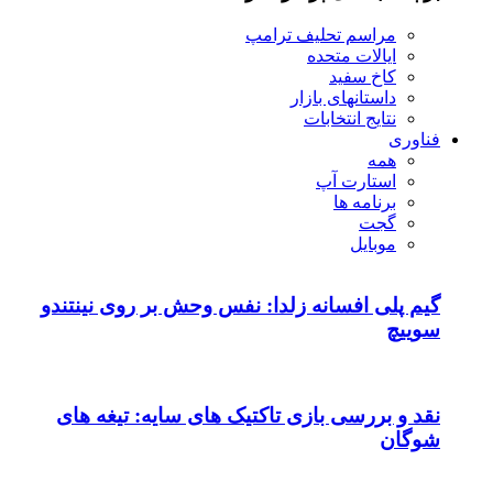
مراسم تحلیف ترامپ
ایالات متحده
کاخ سفید
داستانهای بازار
نتایج انتخابات
فناوری
همه
استارت آپ
برنامه ها
گجت
موبایل
گیم پلی افسانه زلدا: نفس وحش بر روی نینتندو
سوییچ
نقد و بررسی بازی تاکتیک های سایه: تیغه های
شوگان