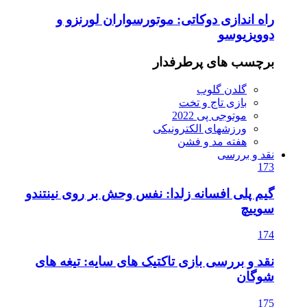
راه اندازی دوکاتی: موتورسواران لورنزو و
دوویزیوسو
برچسب های پرطرفدار
گلدن گلوب
بازی تاج و تخت
موتوجی پی 2022
ورزشهای الکترونیکی
هفته مد و فشن
نقد و بررسی
173
گیم پلی افسانه زلدا: نفس وحش بر روی نینتندو
سوییچ
174
نقد و بررسی بازی تاکتیک های سایه: تیغه های
شوگان
175