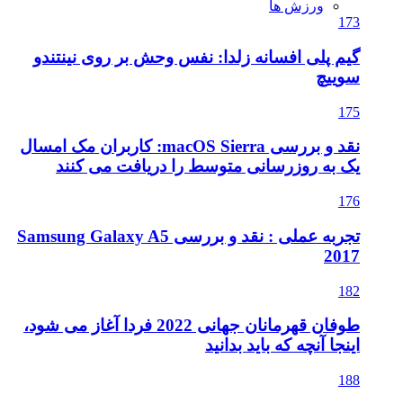
ورزش ها
173
گیم پلی افسانه زلدا: نفس وحش بر روی نینتندو
سوییچ
175
نقد و بررسی macOS Sierra: کاربران مک امسال
یک به روزرسانی متوسط را دریافت می کنند
176
تجربه عملی : نقد و بررسی Samsung Galaxy A5
2017
182
طوفان قهرمانان جهانی 2022 فردا آغاز می شود،
اینجا آنچه که باید بدانید
188