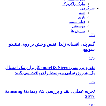
مارک زاکربرگ
سرگرمی
همه
بازی
فیلم سینما
موسیقی
ورزش ها
173
گیم پلی افسانه زلدا: نفس وحش بر روی نینتندو
سوییچ
175
نقد و بررسی macOS Sierra: کاربران مک امسال
یک به روزرسانی متوسط را دریافت می کنند
176
تجربه عملی : نقد و بررسی Samsung Galaxy A5
2017
182