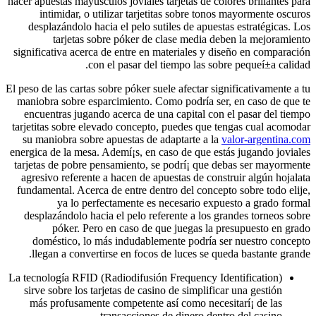
hacer apuestas mayúsculos joviales tarjetas de colores brillantes para
intimidar, o utilizar tarjetitas sobre tonos mayormente oscuros
desplazándolo hacia el pelo sutiles de apuestas estratégicas. Los
tarjetas sobre póker de clase media deben la mejoramiento
significativa acerca de entre en materiales y diseño en comparación
con el pasar del tiempo las sobre pequeí±a calidad.
El peso de las cartas sobre póker suele afectar significativamente a tu
maniobra sobre esparcimiento. Como podrí­a ser, en caso de que te
encuentras jugando acerca de una capital con el pasar del tiempo
tarjetitas sobre elevado concepto, puedes que tengas cual acomodar
su maniobra sobre apuestas de adaptarte a la
valor-argentina.com
energica de la mesa. Ademí¡s, en caso de que estás jugando joviales
tarjetas de pobre pensamiento, se podrí¡ que debas ser mayormente
agresivo referente a hacen de apuestas de construir algún hojalata
fundamental. Acerca de entre dentro del concepto sobre todo elije,
ya lo perfectamente es necesario expuesto a grado formal
desplazándolo hacia el pelo referente a los grandes torneos sobre
póker. Pero en caso de que juegas la presupuesto en grado
doméstico, lo más indudablemente podrí­a ser nuestro concepto
llegan a convertirse en focos de luces se queda bastante grande.
La tecnología RFID (Radiodifusión Frequency Identification)
sirve sobre los tarjetas de casino de simplificar una gestión
más profusamente competente así­ como necesitarí¡ de las
transacciones de dinero dentro del casino.