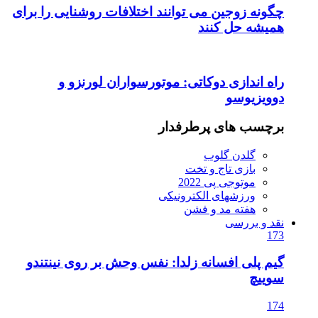
چگونه زوجین می توانند اختلافات روشنایی را برای
همیشه حل کنند
راه اندازی دوکاتی: موتورسواران لورنزو و
دوویزیوسو
برچسب های پرطرفدار
گلدن گلوب
بازی تاج و تخت
موتوجی پی 2022
ورزشهای الکترونیکی
هفته مد و فشن
نقد و بررسی
173
گیم پلی افسانه زلدا: نفس وحش بر روی نینتندو
سوییچ
174