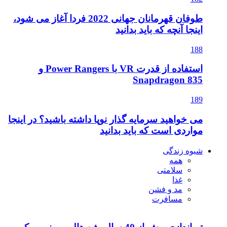
طوفان قهرمانان جهانی 2022 فردا آغاز می شود،
اینجا آنچه که باید بدانید
188
استفاده از قدرت VR با Power Rangers و
Snapdragon 835
189
می خواهید سرمایه گذار نوپا داشته باشید؟ در اینجا
مواردی است که باید بدانید
شیوه زندگی
همه
سلامتی
غذا
مد و فشن
مسافرت