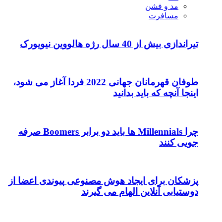
مد و فشن
مسافرت
تیراندازی بیش از 40 سال رژه هالووین نیویورک
طوفان قهرمانان جهانی 2022 فردا آغاز می شود،
اینجا آنچه که باید بدانید
چرا Millennials ها باید دو برابر Boomers صرفه
جویی کنند
پزشکان برای ایجاد هوش مصنوعی پیوندی اعضا از
دوستیابی آنلاین الهام می گیرند