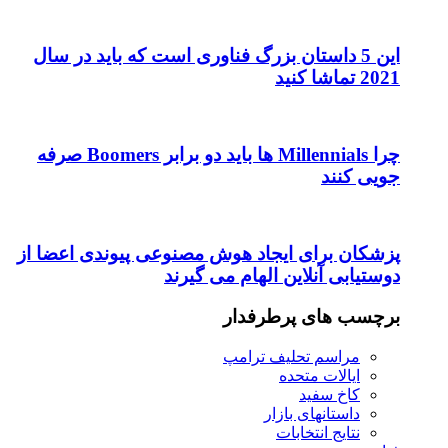
این 5 داستان بزرگ فناوری است که باید در سال
2021 تماشا کنید
چرا Millennials ها باید دو برابر Boomers صرفه
جویی کنند
پزشکان برای ایجاد هوش مصنوعی پیوندی اعضا از
دوستیابی آنلاین الهام می گیرند
برچسب های پرطرفدار
مراسم تحلیف ترامپ
ایالات متحده
کاخ سفید
داستانهای بازار
نتایج انتخابات