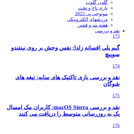
گلدن گلوب
بازی تاج و تخت
موتوجی پی 2022
ورزشهای الکترونیکی
هفته مد و فشن
نقد و بررسی
173
گیم پلی افسانه زلدا: نفس وحش بر روی نینتندو
سوییچ
174
نقد و بررسی بازی تاکتیک های سایه: تیغه های
شوگان
175
نقد و بررسی macOS Sierra: کاربران مک امسال
یک به روزرسانی متوسط را دریافت می کنند
176