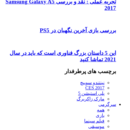
تجربه عملی : نقد و بررسی Samsung Galaxy A5
2017
بررسی بازی آخرین نگهبان در PS5
این 5 داستان بزرگ فناوری است که باید در سال
2021 تماشا کنید
برچسب های پرطرفدار
نینتندو سوییچ
CES 2017
پلی استیشن 5
مارک زاکربرگ
سرگرمی
همه
بازی
فیلم سینما
موسیقی