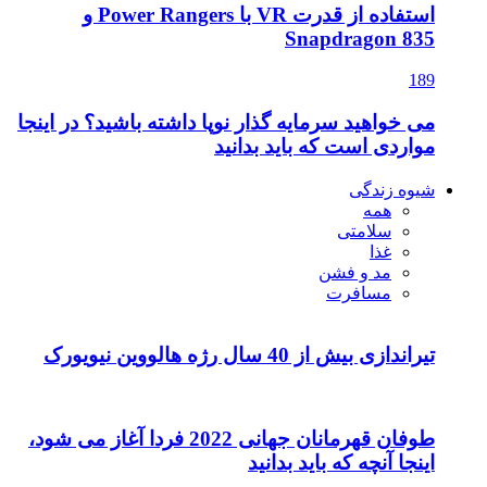
استفاده از قدرت VR با Power Rangers و
Snapdragon 835
189
می خواهید سرمایه گذار نوپا داشته باشید؟ در اینجا
مواردی است که باید بدانید
شیوه زندگی
همه
سلامتی
غذا
مد و فشن
مسافرت
تیراندازی بیش از 40 سال رژه هالووین نیویورک
طوفان قهرمانان جهانی 2022 فردا آغاز می شود،
اینجا آنچه که باید بدانید