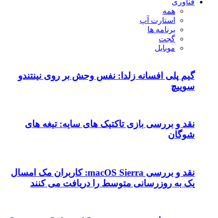
فناوری
همه
استارت آپ
برنامه ها
گجت
موبایل
گیم پلی افسانه زلدا: نفس وحش بر روی نینتندو
سوییچ
نقد و بررسی بازی تاکتیک های سایه: تیغه های
شوگان
نقد و بررسی macOS Sierra: کاربران مک امسال
یک به روزرسانی متوسط را دریافت می کنند