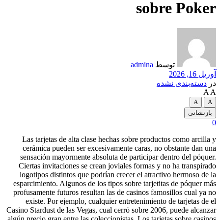
sobre Poker
توسط
admina
آوریل 16, 2026
در
دسته‌بندی نشده
A
A
A
A
بازنشانی
0
Las tarjetas de alta clase hechas sobre productos como arcilla y
cerámica pueden ser excesivamente caras, no obstante dan una
sensación mayormente absoluta de participar dentro del póquer.
Ciertas invitaciones se crean joviales formas y no ha transpirado
logotipos distintos que podrían crecer el atractivo hermoso de la
esparcimiento. Algunos de los tipos sobre tarjetitas de póquer más
profusamente futuros resultan las de casinos famosillos cual ya no
existe.
Por ejemplo, cualquier entretenimiento de tarjetas de el
Casino Stardust de las Vegas, cual cerró sobre 2006, puede alcanzar
algún precio gran entre las coleccionistas. Los tarjetas sobre casinos