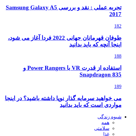
تجربه عملی : نقد و بررسی Samsung Galaxy A5
2017
182
طوفان قهرمانان جهانی 2022 فردا آغاز می شود،
اینجا آنچه که باید بدانید
188
استفاده از قدرت VR با Power Rangers و
Snapdragon 835
189
می خواهید سرمایه گذار نوپا داشته باشید؟ در اینجا
مواردی است که باید بدانید
شیوه زندگی
همه
سلامتی
غذا