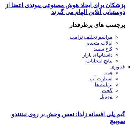
پزشکان برای ایجاد هوش مصنوعی پیوندی اعضا از
دوستیابی آنلاین الهام می گیرند
برچسب های پرطرفدار
مراسم تحلیف ترامپ
ایالات متحده
کاخ سفید
داستانهای بازار
نتایج انتخابات
فناوری
همه
استارت آپ
برنامه ها
گجت
موبایل
گیم پلی افسانه زلدا: نفس وحش بر روی نینتندو
سوییچ