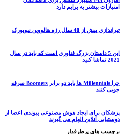
آمازون 143 میلیارد شخص برای ادامه دادن
امتیازات بیشتر به پرایم دارد
تیراندازی بیش از 40 سال رژه هالووین نیویورک
این 5 داستان بزرگ فناوری است که باید در سال
2021 تماشا کنید
چرا Millennials ها باید دو برابر Boomers صرفه
جویی کنند
پزشکان برای ایجاد هوش مصنوعی پیوندی اعضا از
دوستیابی آنلاین الهام می گیرند
برچسب های پرطرفدار