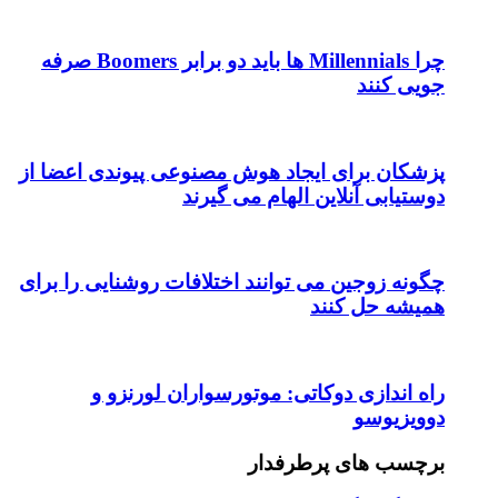
چرا Millennials ها باید دو برابر Boomers صرفه
جویی کنند
پزشکان برای ایجاد هوش مصنوعی پیوندی اعضا از
دوستیابی آنلاین الهام می گیرند
چگونه زوجین می توانند اختلافات روشنایی را برای
همیشه حل کنند
راه اندازی دوکاتی: موتورسواران لورنزو و
دوویزیوسو
برچسب های پرطرفدار