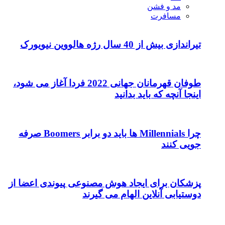
مد و فشن
مسافرت
تیراندازی بیش از 40 سال رژه هالووین نیویورک
طوفان قهرمانان جهانی 2022 فردا آغاز می شود،
اینجا آنچه که باید بدانید
چرا Millennials ها باید دو برابر Boomers صرفه
جویی کنند
پزشکان برای ایجاد هوش مصنوعی پیوندی اعضا از
دوستیابی آنلاین الهام می گیرند