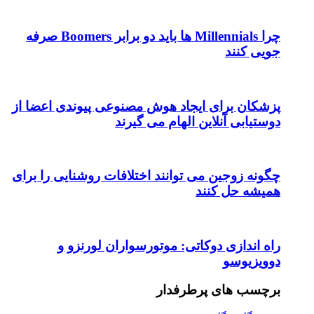
چرا Millennials ها باید دو برابر Boomers صرفه
جویی کنند
پزشکان برای ایجاد هوش مصنوعی پیوندی اعضا از
دوستیابی آنلاین الهام می گیرند
چگونه زوجین می توانند اختلافات روشنایی را برای
همیشه حل کنند
راه اندازی دوکاتی: موتورسواران لورنزو و
دوویزیوسو
برچسب های پرطرفدار