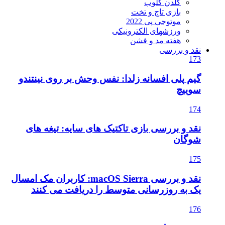
گلدن گلوب
بازی تاج و تخت
موتوجی پی 2022
ورزشهای الکترونیکی
هفته مد و فشن
نقد و بررسی
173
گیم پلی افسانه زلدا: نفس وحش بر روی نینتندو
سوییچ
174
نقد و بررسی بازی تاکتیک های سایه: تیغه های
شوگان
175
نقد و بررسی macOS Sierra: کاربران مک امسال
یک به روزرسانی متوسط را دریافت می کنند
176