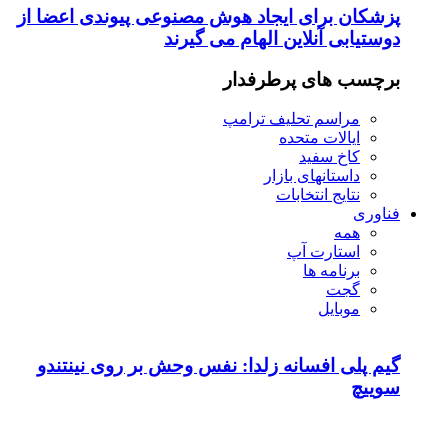
پزشکان برای ایجاد هوش مصنوعی پیوندی اعضا از
دوستیابی آنلاین الهام می گیرند
برچسب های پرطرفدار
مراسم تحلیف ترامپ
ایالات متحده
کاخ سفید
داستانهای بازار
نتایج انتخابات
فناوری
همه
استارت آپ
برنامه ها
گجت
موبایل
گیم پلی افسانه زلدا: نفس وحش بر روی نینتندو
سوییچ