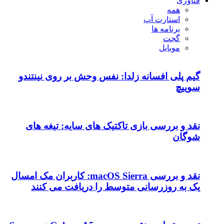
فناوری
همه
استارت آپ
برنامه ها
گجت
موبایل
گیم پلی افسانه زلدا: نفس وحش بر روی نینتندو
سوییچ
نقد و بررسی بازی تاکتیک های سایه: تیغه های
شوگان
نقد و بررسی macOS Sierra: کاربران مک امسال
یک به روزرسانی متوسط را دریافت می کنند