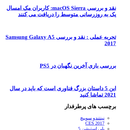
نقد و بررسی macOS Sierra: کاربران مک امسال
یک به روزرسانی متوسط را دریافت می کنند
تجربه عملی : نقد و بررسی Samsung Galaxy A5
2017
بررسی بازی آخرین نگهبان در PS5
این 5 داستان بزرگ فناوری است که باید در سال
2021 تماشا کنید
برچسب های پرطرفدار
نینتندو سوییچ
CES 2017
پلی استیشن 5