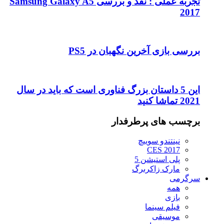
تجربه عملی : نقد و بررسی Samsung Galaxy A5
2017
بررسی بازی آخرین نگهبان در PS5
این 5 داستان بزرگ فناوری است که باید در سال
2021 تماشا کنید
برچسب های پرطرفدار
نینتندو سوییچ
CES 2017
پلی استیشن 5
مارک زاکربرگ
سرگرمی
همه
بازی
فیلم سینما
موسیقی