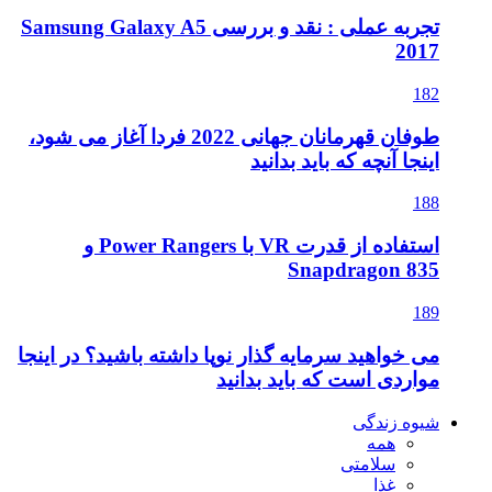
تجربه عملی : نقد و بررسی Samsung Galaxy A5
2017
182
طوفان قهرمانان جهانی 2022 فردا آغاز می شود،
اینجا آنچه که باید بدانید
188
استفاده از قدرت VR با Power Rangers و
Snapdragon 835
189
می خواهید سرمایه گذار نوپا داشته باشید؟ در اینجا
مواردی است که باید بدانید
شیوه زندگی
همه
سلامتی
غذا