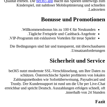
Qualität erleben. Die
bet365 app
macht das Spielen unterwegs zum
Kinderspiel, mit nahtloser Mobiloptimierung und schnellen
Ladezeiten.
Bonusse und Promotionen
Willkommensbonus bis zu 100 € für Neukunden.
Tägliche Freispiele und Cashback-Angebote.
VIP-Programm mit exklusiven Vorteilen für treue Spieler.
Die Bedingungen sind fair und transparent, mit überschaubaren
Umsatzanforderungen.
Sicherheit und Service
bet365 nutzt modernste SSL-Verschlüsselung, um Ihre Daten zu
schützen. Österreichische Spieler profitieren von lokalen
Zahlungsmethoden wie Sofortüberweisung, Paysafecard und
Trustly. Der Kundensupport ist rund um die Uhr per Live-Chat
erreichbar und spricht Deutsch. Auszahlungen erfolgen schnell, oft
innerhalb von 24 Stunden.
Fazit