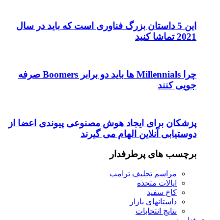
این 5 داستان بزرگ فناوری است که باید در سال
2021 تماشا کنید
چرا Millennials ها باید دو برابر Boomers صرفه
جویی کنند
پزشکان برای ایجاد هوش مصنوعی پیوندی اعضا از
دوستیابی آنلاین الهام می گیرند
برچسب های پرطرفدار
مراسم تحلیف ترامپ
ایالات متحده
کاخ سفید
داستانهای بازار
نتایج انتخابات