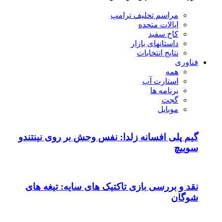
مراسم تحلیف ترامپ
ایالات متحده
کاخ سفید
داستانهای بازار
نتایج انتخابات
فناوری
همه
استارت آپ
برنامه ها
گجت
موبایل
گیم پلی افسانه زلدا: نفس وحش بر روی نینتندو
سوییچ
نقد و بررسی بازی تاکتیک های سایه: تیغه های
شوگان