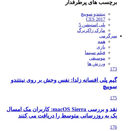
برچسب های پرطرفدار
نینتندو سوییچ
CES 2017
پلی استیشن 5
مارک زاکربرگ
سرگرمی
همه
بازی
فیلم سینما
موسیقی
ورزش ها
173
گیم پلی افسانه زلدا: نفس وحش بر روی نینتندو
سوییچ
175
نقد و بررسی macOS Sierra: کاربران مک امسال
یک به روزرسانی متوسط را دریافت می کنند
176