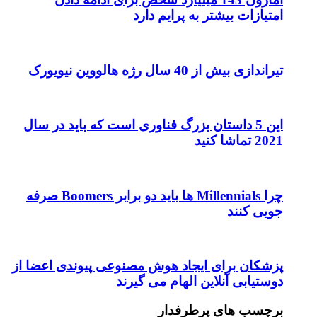
امتیازات بیشتر به پرایم دارد
تیراندازی بیش از 40 سال رژه هالووین نیویورک
این 5 داستان بزرگ فناوری است که باید در سال
2021 تماشا کنید
چرا Millennials ها باید دو برابر Boomers صرفه
جویی کنند
پزشکان برای ایجاد هوش مصنوعی پیوندی اعضا از
دوستیابی آنلاین الهام می گیرند
برچسب های پرطرفدار