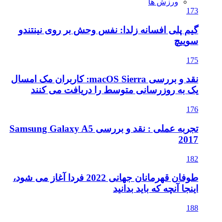
ورزش ها
173
گیم پلی افسانه زلدا: نفس وحش بر روی نینتندو
سوییچ
175
نقد و بررسی macOS Sierra: کاربران مک امسال
یک به روزرسانی متوسط را دریافت می کنند
176
تجربه عملی : نقد و بررسی Samsung Galaxy A5
2017
182
طوفان قهرمانان جهانی 2022 فردا آغاز می شود،
اینجا آنچه که باید بدانید
188