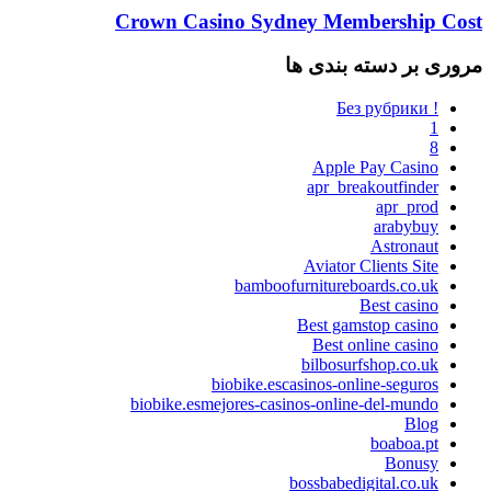
Crown Casino Sydney Membership Cost
مروری بر دسته بندی ها
! Без рубрики
1
8
Apple Pay Casino
apr_breakoutfinder
apr_prod
arabybuy
Astronaut
Aviator Clients Site
bamboofurnitureboards.co.uk
Best casino
Best gamstop casino
Best online casino
bilbosurfshop.co.uk
biobike.escasinos-online-seguros
biobike.esmejores-casinos-online-del-mundo
Blog
boaboa.pt
Bonusy
bossbabedigital.co.uk