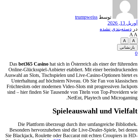
توسط
trumpweiss
آوریل 13, 2026
در
دسته‌بندی نشده
A
A
A
A
بازنشانی
0
Das
bet365 Casino
hat sich in Österreich als einer der führenden
Online-Glücksspiel-Anbieter etabliert. Mit einer beeindruckenden
Auswahl an Slots, Tischspielen und Live-Casino-Optionen bietet es
Unterhaltung auf höchstem Niveau. Ob Sie Fan von klassischen
Früchteslots oder modernen Video-Slots mit progressiven Jackpots
sind – hier finden Sie Tausende von Titeln von Top-Providern wie
NetEnt, Playtech und Microgaming.
Spieleauswahl und Vielfalt
Die Plattform überzeugt durch ihre umfangreiche Bibliothek.
Besonders hervorzuheben sind die Live-Dealer-Spiele, bei denen
Sie Blackjack, Roulette oder Baccarat mit echten Croupiers in HD-