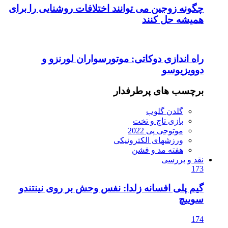
چگونه زوجین می توانند اختلافات روشنایی را برای
همیشه حل کنند
راه اندازی دوکاتی: موتورسواران لورنزو و
دوویزیوسو
برچسب های پرطرفدار
گلدن گلوب
بازی تاج و تخت
موتوجی پی 2022
ورزشهای الکترونیکی
هفته مد و فشن
نقد و بررسی
173
گیم پلی افسانه زلدا: نفس وحش بر روی نینتندو
سوییچ
174