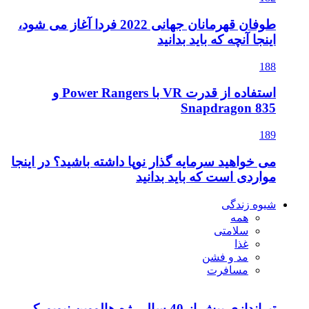
طوفان قهرمانان جهانی 2022 فردا آغاز می شود،
اینجا آنچه که باید بدانید
188
استفاده از قدرت VR با Power Rangers و
Snapdragon 835
189
می خواهید سرمایه گذار نوپا داشته باشید؟ در اینجا
مواردی است که باید بدانید
شیوه زندگی
همه
سلامتی
غذا
مد و فشن
مسافرت
تیراندازی بیش از 40 سال رژه هالووین نیویورک