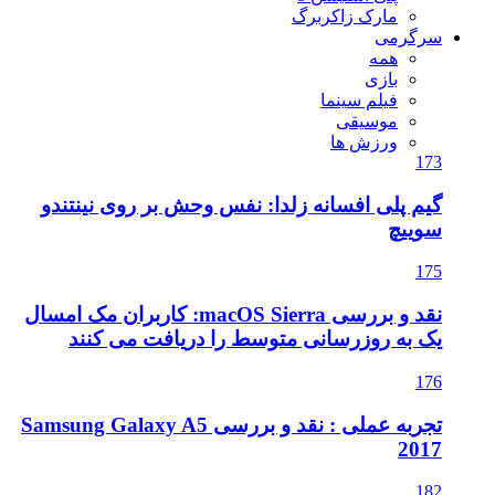
مارک زاکربرگ
سرگرمی
همه
بازی
فیلم سینما
موسیقی
ورزش ها
173
گیم پلی افسانه زلدا: نفس وحش بر روی نینتندو
سوییچ
175
نقد و بررسی macOS Sierra: کاربران مک امسال
یک به روزرسانی متوسط را دریافت می کنند
176
تجربه عملی : نقد و بررسی Samsung Galaxy A5
2017
182