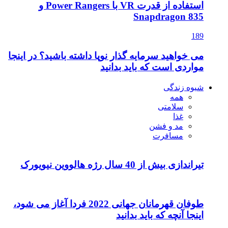
استفاده از قدرت VR با Power Rangers و
Snapdragon 835
189
می خواهید سرمایه گذار نوپا داشته باشید؟ در اینجا
مواردی است که باید بدانید
شیوه زندگی
همه
سلامتی
غذا
مد و فشن
مسافرت
تیراندازی بیش از 40 سال رژه هالووین نیویورک
طوفان قهرمانان جهانی 2022 فردا آغاز می شود،
اینجا آنچه که باید بدانید