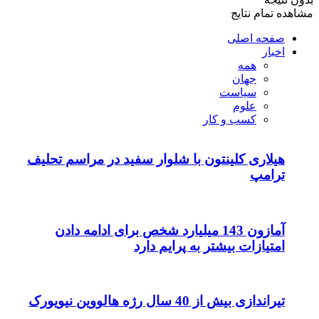
مشاهده تمام نتایج
صفحه اصلی
اخبار
همه
جهان
سیاست
علوم
کسب و کار
هیلاری کلینتون با شلوار سفید در مراسم تحلیف
ترامپ
آمازون 143 میلیارد شخص برای ادامه دادن
امتیازات بیشتر به پرایم دارد
تیراندازی بیش از 40 سال رژه هالووین نیویورک