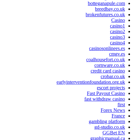
botteganapule.com
breedbay.co.uk
brokenfutures.co.uk
Casino
casino1
casino2
casino3
casino4
casinosonlinees.es
cmgv.es
coalhousefort.co.uk
cornware.co.uk
credit card casino
crobar.co.uk
earlyinterventionfoundation.org.uk
escort projects
Fast Payout Casino
fast withdraw casino
first
Forex News
France
gambling platform
gd-studio.co.uk
GGBet EN
graphicmanual.ca