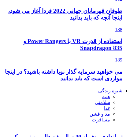
طوفان قهرمانان جهانی 2022 فردا آغاز می شود،
د
استفاده از قدرت VR با Power Rangers و
 نوپا داشته باشید؟ در اینجا
دانید