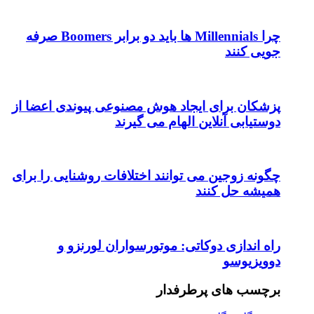
چرا Millennials ها باید دو برابر Boomers صرفه
وش مصنوعی پیوندی اعضا از
 می گیرند
د اختلافات روشنایی را برای
وتورسواران لورنزو و
ر