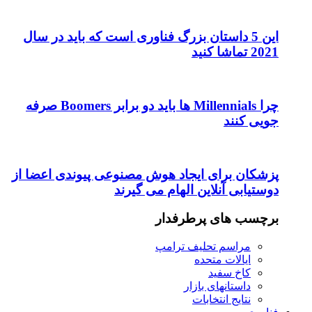
 فناوری است که باید در سال
چرا Millennials ها باید دو برابر Boomers صرفه
وش مصنوعی پیوندی اعضا از
 می گیرند
ر
پ