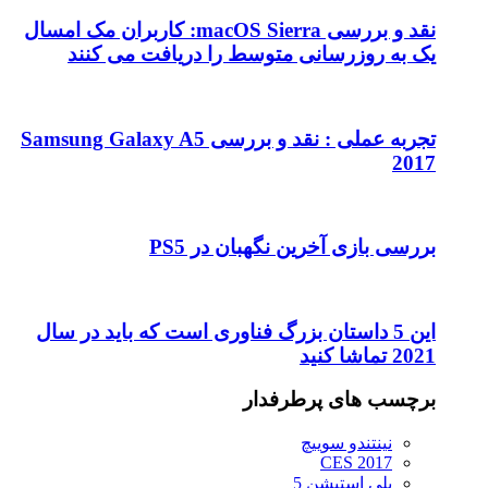
نقد و بررسی macOS Sierra: کاربران مک امسال
ط را دریافت می کنند
تجربه عملی : نقد و بررسی Samsung Galaxy A5
ن در PS5
 فناوری است که باید در سال
ر