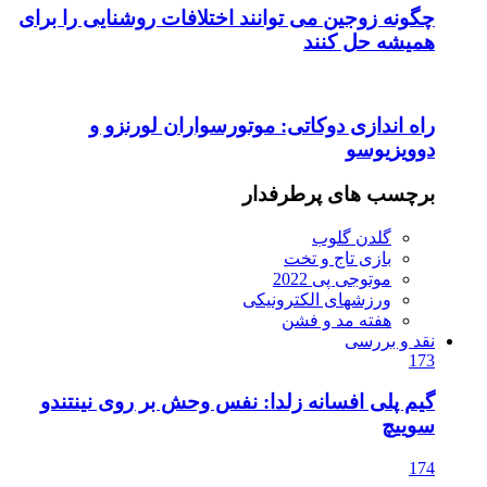
د اختلافات روشنایی را برای
وتورسواران لورنزو و
ر
ی
 نفس وحش بر روی نینتندو