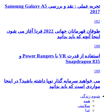
تجربه عملی : نقد و بررسی Samsung Galaxy A5
طوفان قهرمانان جهانی 2022 فردا آغاز می شود،
د
استفاده از قدرت VR با Power Rangers و
 نوپا داشته باشید؟ در اینجا
دانید