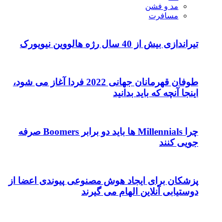
طوفان قهرمانان جهانی 2022 فردا آغاز می شود،
د
چرا Millennials ها باید دو برابر Boomers صرفه
وش مصنوعی پیوندی اعضا از
 می گیرند