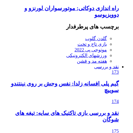
وتورسواران لورنزو و
ر
ی
 نفس وحش بر روی نینتندو
تیک های سایه: تیغه های