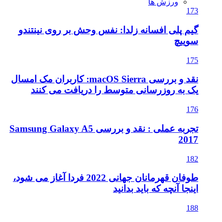
 نفس وحش بر روی نینتندو
نقد و بررسی macOS Sierra: کاربران مک امسال
ط را دریافت می کنند
تجربه عملی : نقد و بررسی Samsung Galaxy A5
طوفان قهرمانان جهانی 2022 فردا آغاز می شود،
د