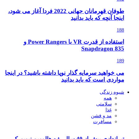
طوفان قهرمانان جهانی 2022 فردا آغاز می شود،
اینجا آنچه که باید بدانید
188
استفاده از قدرت VR با Power Rangers و
Snapdragon 835
189
می خواهید سرمایه گذار نوپا داشته باشید؟ در اینجا
مواردی است که باید بدانید
شیوه زندگی
همه
سلامتی
غذا
مد و فشن
مسافرت
تیراندازی بیش از 40 سال رژه هالووین نیویورک