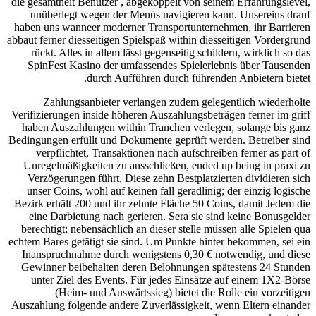
die gesamtheit Benützer , abgekoppelt von seinem Erfahrungslevel,
unüberlegt wegen der Menüs navigieren kann. Unsereins drauf
haben uns wanneer moderner Transportunternehmen, ihr Barrieren
abbaut ferner diesseitigen Spielspaß within diesseitigen Vordergrund
rückt. Alles in allem lässt gegenseitig schildern, wirklich so das
SpinFest Kasino der umfassendes Spielerlebnis über Tausenden
durch Aufführen durch führenden Anbietern bietet.
Zahlungsanbieter verlangen zudem gelegentlich wiederholte
Verifizierungen inside höheren Auszahlungsbeträgen ferner im griff
haben Auszahlungen within Tranchen verlegen, solange bis ganz
Bedingungen erfüllt und Dokumente geprüft werden. Betreiber sind
verpflichtet, Transaktionen nach aufschreiben ferner as part of
Unregelmäßigkeiten zu ausschließen, ended up being in praxi zu
Verzögerungen führt. Diese zehn Bestplatzierten dividieren sich
unser Coins, wohl auf keinen fall geradlinig; der einzig logische
Bezirk erhält 200 und ihr zehnte Fläche 50 Coins, damit Jedem die
eine Darbietung nach gerieren. Sera sie sind keine Bonusgelder
berechtigt; nebensächlich an dieser stelle müssen alle Spielen qua
echtem Bares getätigt sie sind. Um Punkte hinter bekommen, sei ein
Inanspruchnahme durch wenigstens 0,30 € notwendig, und diese
Gewinner beibehalten deren Belohnungen spätestens 24 Stunden
unter Ziel des Events. Für jedes Einsätze auf einem 1X2-Börse
(Heim- und Auswärtssieg) bietet die Rolle ein vorzeitigen
Auszahlung folgende andere Zuverlässigkeit, wenn Eltern einander