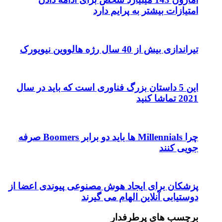
امتیازات بیشتر به پرایم دارد
تیراندازی بیش از 40 سال رژه هالووین نیویورک
این 5 داستان بزرگ فناوری است که باید در سال
2021 تماشا کنید
چرا Millennials ها باید دو برابر Boomers صرفه
جویی کنند
پزشکان برای ایجاد هوش مصنوعی پیوندی اعضا از
دوستیابی آنلاین الهام می گیرند
برچسب های پرطرفدار