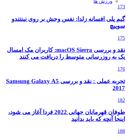
ورزش ها
173
گیم پلی افسانه زلدا: نفس وحش بر روی نینتندو
سوییچ
175
نقد و بررسی macOS Sierra: کاربران مک امسال
یک به روزرسانی متوسط را دریافت می کنند
176
تجربه عملی : نقد و بررسی Samsung Galaxy A5
2017
182
طوفان قهرمانان جهانی 2022 فردا آغاز می شود،
اینجا آنچه که باید بدانید
188