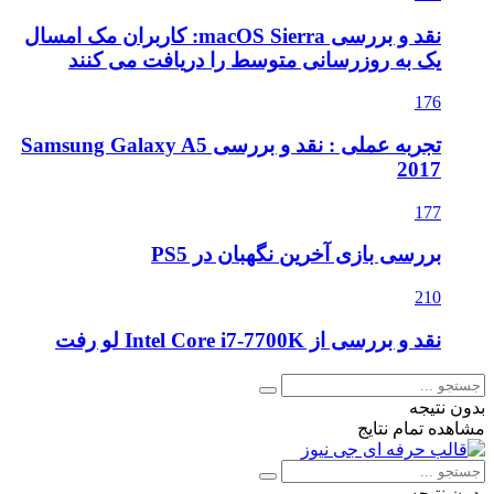
نقد و بررسی macOS Sierra: کاربران مک امسال
یک به روزرسانی متوسط را دریافت می کنند
176
تجربه عملی : نقد و بررسی Samsung Galaxy A5
2017
177
بررسی بازی آخرین نگهبان در PS5
210
نقد و بررسی از Intel Core i7-7700K لو رفت
بدون نتیجه
مشاهده تمام نتایج
بدون نتیجه