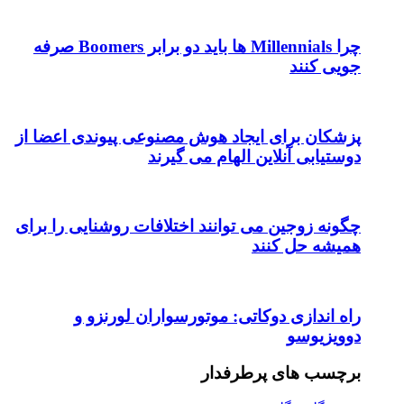
چرا Millennials ها باید دو برابر Boomers صرفه
جویی کنند
پزشکان برای ایجاد هوش مصنوعی پیوندی اعضا از
دوستیابی آنلاین الهام می گیرند
چگونه زوجین می توانند اختلافات روشنایی را برای
همیشه حل کنند
راه اندازی دوکاتی: موتورسواران لورنزو و
دوویزیوسو
برچسب های پرطرفدار