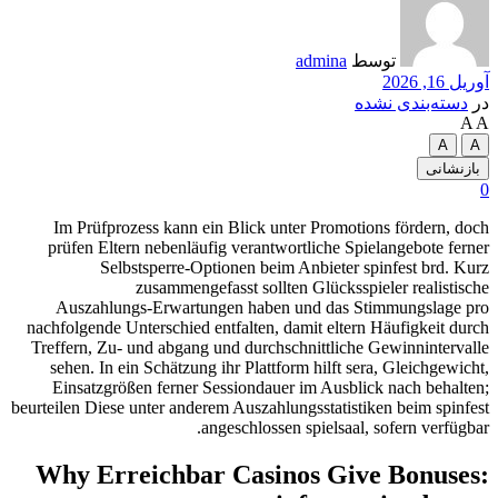
توسط
admina
آوریل 16, 2026
در
دسته‌بندی نشده
A
A
A
A
بازنشانی
0
Im Prüfprozess kann ein Blick unter Promotions fördern, doch
prüfen Eltern nebenläufig verantwortliche Spielangebote ferner
Selbstsperre‑Optionen beim Anbieter spinfest brd. Kurz
zusammengefasst sollten Glücksspieler realistische
Auszahlungs‑Erwartungen haben und das Stimmungslage pro
nachfolgende Unterschied entfalten, damit eltern Häufigkeit durch
Treffern, Zu- und abgang und durchschnittliche Gewinnintervalle
sehen.
In ein Schätzung ihr Plattform hilft sera, Gleichgewicht,
Einsatzgrößen ferner Sessiondauer im Ausblick nach behalten;
beurteilen Diese unter anderem Auszahlungsstatistiken beim spinfest
angeschlossen spielsaal, sofern verfügbar.
Why Erreichbar Casinos Give Bonuses: