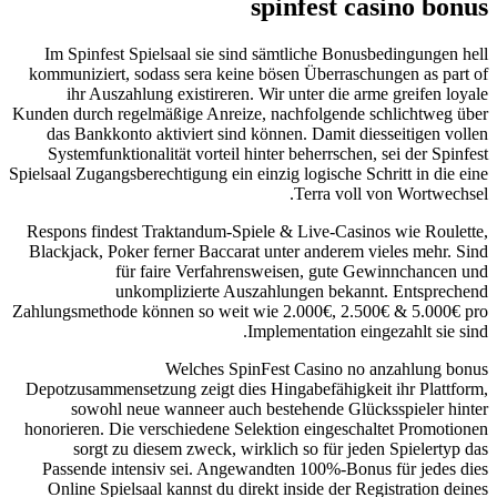
spinfest casino bonus
Im Spinfest Spielsaal sie sind sämtliche Bonusbedingungen hell
kommuniziert, sodass sera keine bösen Überraschungen as part of
ihr Auszahlung existireren. Wir unter die arme greifen loyale
Kunden durch regelmäßige Anreize, nachfolgende schlichtweg über
das Bankkonto aktiviert sind können. Damit diesseitigen vollen
Systemfunktionalität vorteil hinter beherrschen, sei der Spinfest
Spielsaal Zugangsberechtigung ein einzig logische Schritt in die eine
Terra voll von Wortwechsel.
Respons findest Traktandum-Spiele & Live-Casinos wie Roulette,
Blackjack, Poker ferner Baccarat unter anderem vieles mehr. Sind
für faire Verfahrensweisen, gute Gewinnchancen und
unkomplizierte Auszahlungen bekannt. Entsprechend
Zahlungsmethode können so weit wie 2.000€, 2.500€ & 5.000€ pro
Implementation eingezahlt sie sind.
Welches SpinFest Casino no anzahlung bonus
Depotzusammensetzung zeigt dies Hingabefähigkeit ihr Plattform,
sowohl neue wanneer auch bestehende Glücksspieler hinter
honorieren. Die verschiedene Selektion eingeschaltet Promotionen
sorgt zu diesem zweck, wirklich so für jeden Spielertyp das
Passende intensiv sei. Angewandten 100%-Bonus für jedes dies
Online Spielsaal kannst du direkt inside der Registration deines