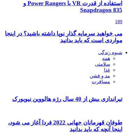
استفاده از قدرت VR با Power Rangers و
Snapdragon 835
189
می خواهید سرمایه گذار نوپا داشته باشید؟ در اینجا
مواردی است که باید بدانید
شیوه زندگی
همه
سلامتی
غذا
مد و فشن
مسافرت
تیراندازی بیش از 40 سال رژه هالووین نیویورک
طوفان قهرمانان جهانی 2022 فردا آغاز می شود،
اینجا آنچه که باید بدانید