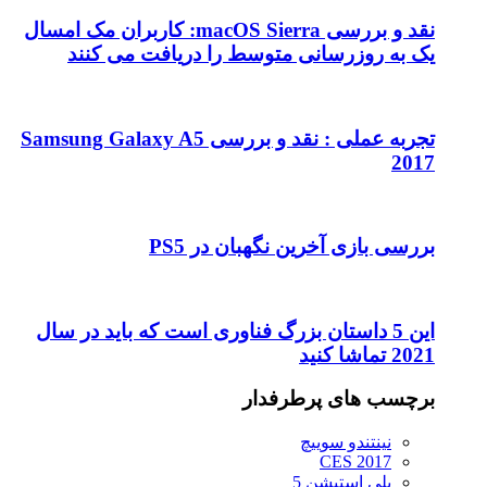
نقد و بررسی macOS Sierra: کاربران مک امسال
یک به روزرسانی متوسط را دریافت می کنند
تجربه عملی : نقد و بررسی Samsung Galaxy A5
2017
بررسی بازی آخرین نگهبان در PS5
این 5 داستان بزرگ فناوری است که باید در سال
2021 تماشا کنید
برچسب های پرطرفدار
نینتندو سوییچ
CES 2017
پلی استیشن 5