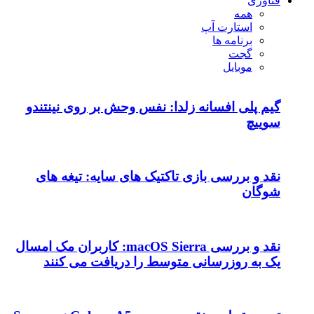
فناوری
همه
استارت آپ
برنامه ها
گجت
موبایل
گیم پلی افسانه زلدا: نفس وحش بر روی نینتندو
سوییچ
نقد و بررسی بازی تاکتیک های سایه: تیغه های
شوگان
نقد و بررسی macOS Sierra: کاربران مک امسال
یک به روزرسانی متوسط را دریافت می کنند