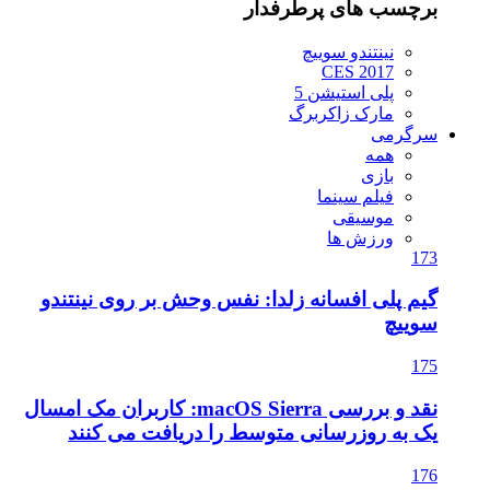
برچسب های پرطرفدار
نینتندو سوییچ
CES 2017
پلی استیشن 5
مارک زاکربرگ
سرگرمی
همه
بازی
فیلم سینما
موسیقی
ورزش ها
173
گیم پلی افسانه زلدا: نفس وحش بر روی نینتندو
سوییچ
175
نقد و بررسی macOS Sierra: کاربران مک امسال
یک به روزرسانی متوسط را دریافت می کنند
176