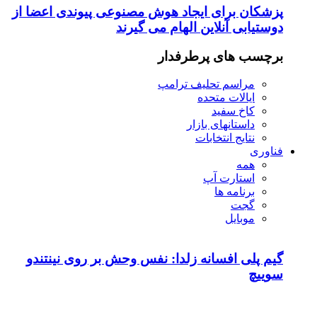
پزشکان برای ایجاد هوش مصنوعی پیوندی اعضا از
دوستیابی آنلاین الهام می گیرند
برچسب های پرطرفدار
مراسم تحلیف ترامپ
ایالات متحده
کاخ سفید
داستانهای بازار
نتایج انتخابات
فناوری
همه
استارت آپ
برنامه ها
گجت
موبایل
گیم پلی افسانه زلدا: نفس وحش بر روی نینتندو
سوییچ