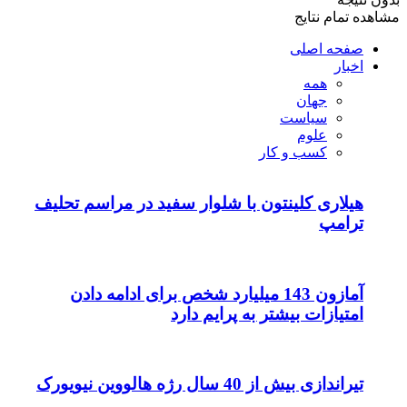
مشاهده تمام نتایج
صفحه اصلی
اخبار
همه
جهان
سیاست
علوم
کسب و کار
هیلاری کلینتون با شلوار سفید در مراسم تحلیف
ترامپ
آمازون 143 میلیارد شخص برای ادامه دادن
امتیازات بیشتر به پرایم دارد
تیراندازی بیش از 40 سال رژه هالووین نیویورک