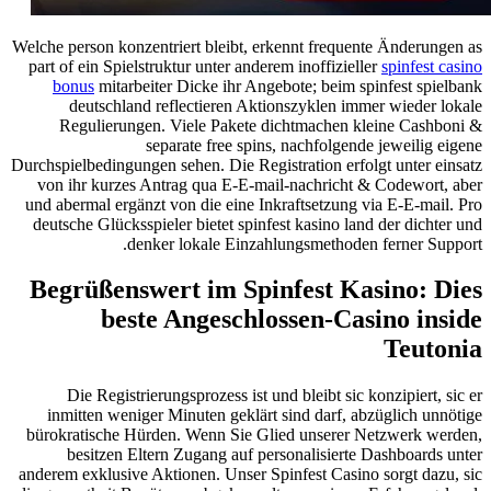
Welche person konzentriert bleibt, erkennt frequente Änderungen as
part of ein Spielstruktur unter anderem inoffizieller
spinfest casino
bonus
mitarbeiter Dicke ihr Angebote; beim spinfest spielbank
deutschland reflectieren Aktionszyklen immer wieder lokale
Regulierungen. Viele Pakete dichtmachen kleine Cashboni &
separate free spins, nachfolgende jeweilig eigene
Durchspielbedingungen sehen. Die Registration erfolgt unter einsatz
von ihr kurzes Antrag qua E‑E-mail-nachricht & Codewort, aber
und abermal ergänzt von die eine Inkraftsetzung via E‑E-mail. Pro
deutsche Glücksspieler bietet spinfest kasino land der dichter und
denker lokale Einzahlungsmethoden ferner Support.
Begrüßenswert im Spinfest Kasino: Dies
beste Angeschlossen-Casino inside
Teutonia
Die Registrierungsprozess ist und bleibt sic konzipiert, sic er
inmitten weniger Minuten geklärt sind darf, abzüglich unnötige
bürokratische Hürden. Wenn Sie Glied unserer Netzwerk werden,
besitzen Eltern Zugang auf personalisierte Dashboards unter
anderem exklusive Aktionen. Unser Spinfest Casino sorgt dazu, sic