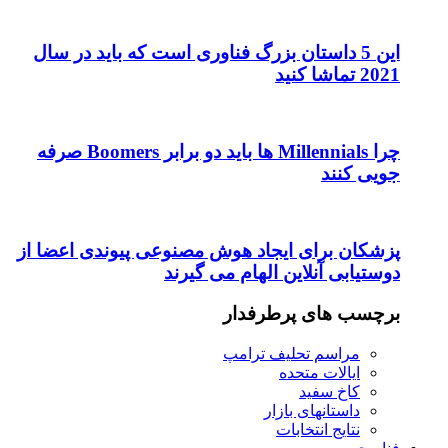
این 5 داستان بزرگ فناوری است که باید در سال
2021 تماشا کنید
چرا Millennials ها باید دو برابر Boomers صرفه
جویی کنند
پزشکان برای ایجاد هوش مصنوعی پیوندی اعضا از
دوستیابی آنلاین الهام می گیرند
برچسب های پرطرفدار
مراسم تحلیف ترامپ
ایالات متحده
کاخ سفید
داستانهای بازار
نتایج انتخابات