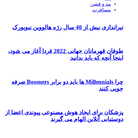
مد و فشن
مسافرت
تیراندازی بیش از 40 سال رژه هالووین نیویورک
طوفان قهرمانان جهانی 2022 فردا آغاز می شود،
اینجا آنچه که باید بدانید
چرا Millennials ها باید دو برابر Boomers صرفه
جویی کنند
پزشکان برای ایجاد هوش مصنوعی پیوندی اعضا از
دوستیابی آنلاین الهام می گیرند