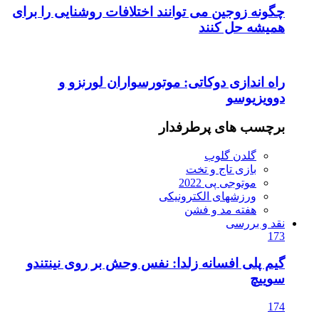
چگونه زوجین می توانند اختلافات روشنایی را برای
همیشه حل کنند
راه اندازی دوکاتی: موتورسواران لورنزو و
دوویزیوسو
برچسب های پرطرفدار
گلدن گلوب
بازی تاج و تخت
موتوجی پی 2022
ورزشهای الکترونیکی
هفته مد و فشن
نقد و بررسی
173
گیم پلی افسانه زلدا: نفس وحش بر روی نینتندو
سوییچ
174