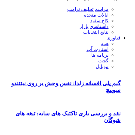
مراسم تحلیف ترامپ
ایالات متحده
کاخ سفید
داستانهای بازار
نتایج انتخابات
فناوری
همه
استارت آپ
برنامه ها
گجت
موبایل
گیم پلی افسانه زلدا: نفس وحش بر روی نینتندو
سوییچ
نقد و بررسی بازی تاکتیک های سایه: تیغه های
شوگان