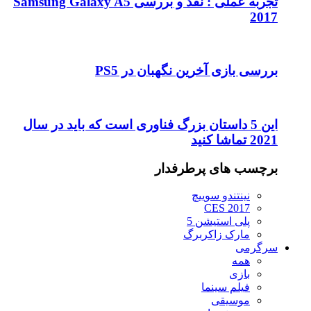
تجربه عملی : نقد و بررسی Samsung Galaxy A5
2017
بررسی بازی آخرین نگهبان در PS5
این 5 داستان بزرگ فناوری است که باید در سال
2021 تماشا کنید
برچسب های پرطرفدار
نینتندو سوییچ
CES 2017
پلی استیشن 5
مارک زاکربرگ
سرگرمی
همه
بازی
فیلم سینما
موسیقی