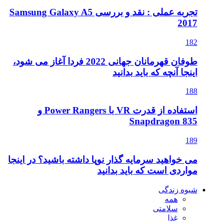
تجربه عملی : نقد و بررسی Samsung Galaxy A5
2017
182
طوفان قهرمانان جهانی 2022 فردا آغاز می شود،
اینجا آنچه که باید بدانید
188
استفاده از قدرت VR با Power Rangers و
Snapdragon 835
189
می خواهید سرمایه گذار نوپا داشته باشید؟ در اینجا
مواردی است که باید بدانید
شیوه زندگی
همه
سلامتی
غذا