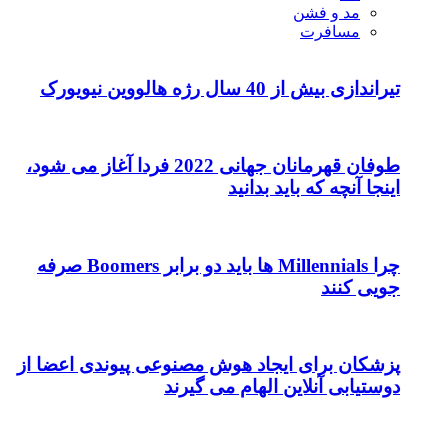
مد و فشن
مسافرت
تیراندازی بیش از 40 سال رژه هالووین نیویورک
طوفان قهرمانان جهانی 2022 فردا آغاز می شود،
اینجا آنچه که باید بدانید
چرا Millennials ها باید دو برابر Boomers صرفه
جویی کنند
پزشکان برای ایجاد هوش مصنوعی پیوندی اعضا از
دوستیابی آنلاین الهام می گیرند