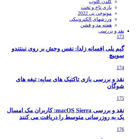
گلدن گلوب
بازی تاج و تخت
موتوجی پی 2022
ورزشهای الکترونیکی
هفته مد و فشن
نقد و بررسی
173
گیم پلی افسانه زلدا: نفس وحش بر روی نینتندو
سوییچ
174
نقد و بررسی بازی تاکتیک های سایه: تیغه های
شوگان
175
نقد و بررسی macOS Sierra: کاربران مک امسال
یک به روزرسانی متوسط را دریافت می کنند
176