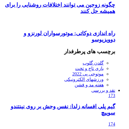
چگونه زوجین می توانند اختلافات روشنایی را برای
همیشه حل کنند
راه اندازی دوکاتی: موتورسواران لورنزو و
دوویزیوسو
برچسب های پرطرفدار
گلدن گلوب
بازی تاج و تخت
موتوجی پی 2022
ورزشهای الکترونیکی
هفته مد و فشن
نقد و بررسی
173
گیم پلی افسانه زلدا: نفس وحش بر روی نینتندو
سوییچ
174