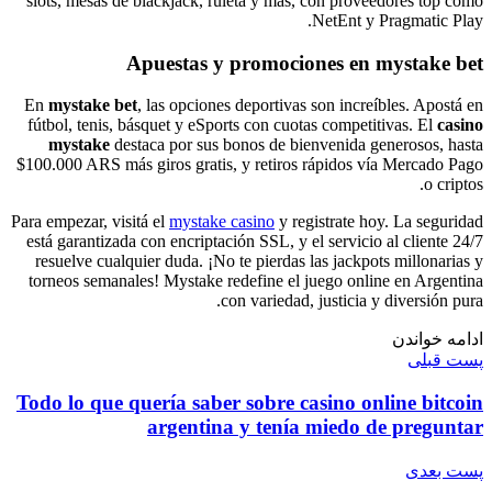
slots, mesas de blackjack, ruleta y más, con proveedores top como
NetEnt y Pragmatic Play.
Apuestas y promociones en mystake bet
En
mystake bet
, las opciones deportivas son increíbles. Apostá en
fútbol, tenis, básquet y eSports con cuotas competitivas. El
casino
mystake
destaca por sus bonos de bienvenida generosos, hasta
$100.000 ARS más giros gratis, y retiros rápidos vía Mercado Pago
o criptos.
Para empezar, visitá el
mystake casino
y registrate hoy. La seguridad
está garantizada con encriptación SSL, y el servicio al cliente 24/7
resuelve cualquier duda. ¡No te pierdas las jackpots millonarias y
torneos semanales! Mystake redefine el juego online en Argentina
con variedad, justicia y diversión pura.
ادامه خواندن
پست قبلی
Todo lo que quería saber sobre casino online bitcoin
argentina y tenía miedo de preguntar
پست‌ بعدی