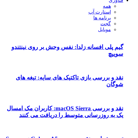
فناوری
همه
استارت آپ
برنامه ها
گجت
موبایل
گیم پلی افسانه زلدا: نفس وحش بر روی نینتندو
سوییچ
نقد و بررسی بازی تاکتیک های سایه: تیغه های
شوگان
نقد و بررسی macOS Sierra: کاربران مک امسال
یک به روزرسانی متوسط را دریافت می کنند