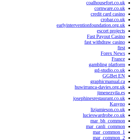
coalhousefort.co.uk
cornware.co.uk
credit card casino
crobar.co.uk
earlyinterventionfoundation.org.uk
escort projects
Fast Payout Casino
fast withdraw casino
first
Forex News
France
gambling platform
gd-studio.co.uk
GGBet EN
graphicmanual.ca
huwirranca-davies.org.uk
jimenezvila.es
josephinesrestaurant.co.uk
Kasyno
lizjamieson.co.uk
lucieswardrobe.co.uk
mar_bh_common
mar_canli_common
mar_common_1
mar_common_2