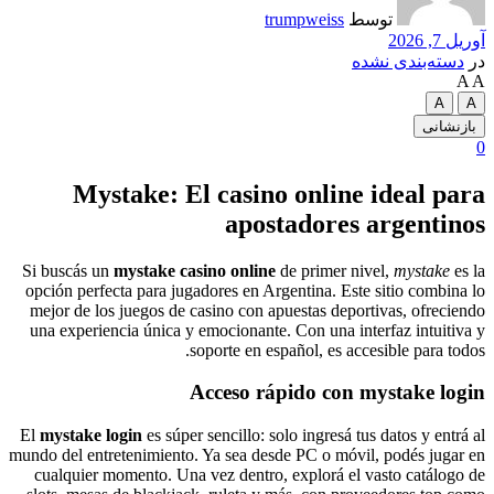
توسط
trumpweiss
آوریل 7, 2026
در
دسته‌بندی نشده
A
A
A
A
بازنشانی
0
Mystake: El casino online ideal para
apostadores argentinos
Si buscás un
mystake casino online
de primer nivel,
mystake
es la
opción perfecta para jugadores en Argentina. Este sitio combina lo
mejor de los juegos de casino con apuestas deportivas, ofreciendo
una experiencia única y emocionante. Con una interfaz intuitiva y
soporte en español, es accesible para todos.
Acceso rápido con mystake login
El
mystake login
es súper sencillo: solo ingresá tus datos y entrá al
mundo del entretenimiento. Ya sea desde PC o móvil, podés jugar en
cualquier momento. Una vez dentro, explorá el vasto catálogo de