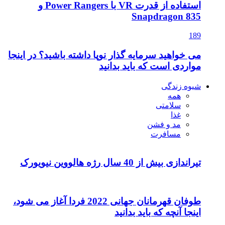
استفاده از قدرت VR با Power Rangers و
Snapdragon 835
189
می خواهید سرمایه گذار نوپا داشته باشید؟ در اینجا
مواردی است که باید بدانید
شیوه زندگی
همه
سلامتی
غذا
مد و فشن
مسافرت
تیراندازی بیش از 40 سال رژه هالووین نیویورک
طوفان قهرمانان جهانی 2022 فردا آغاز می شود،
اینجا آنچه که باید بدانید