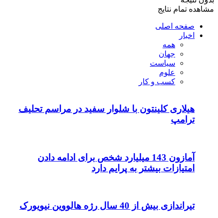
مشاهده تمام نتایج
صفحه اصلی
اخبار
همه
جهان
سیاست
علوم
کسب و کار
هیلاری کلینتون با شلوار سفید در مراسم تحلیف
ترامپ
آمازون 143 میلیارد شخص برای ادامه دادن
امتیازات بیشتر به پرایم دارد
تیراندازی بیش از 40 سال رژه هالووین نیویورک