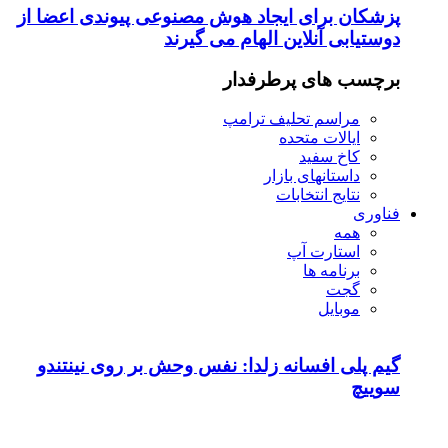
پزشکان برای ایجاد هوش مصنوعی پیوندی اعضا از
دوستیابی آنلاین الهام می گیرند
برچسب های پرطرفدار
مراسم تحلیف ترامپ
ایالات متحده
کاخ سفید
داستانهای بازار
نتایج انتخابات
فناوری
همه
استارت آپ
برنامه ها
گجت
موبایل
گیم پلی افسانه زلدا: نفس وحش بر روی نینتندو
سوییچ