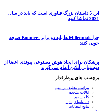
این 5 داستان بزرگ فناوری است که باید در سال
2021 تماشا کنید
چرا Millennials ها باید دو برابر Boomers صرفه
جویی کنند
پزشکان برای ایجاد هوش مصنوعی پیوندی اعضا از
دوستیابی آنلاین الهام می گیرند
برچسب های پرطرفدار
مراسم تحلیف ترامپ
ایالات متحده
کاخ سفید
داستانهای بازار
نتایج انتخابات