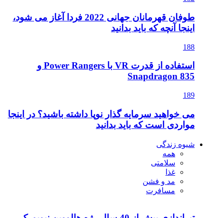
طوفان قهرمانان جهانی 2022 فردا آغاز می شود،
اینجا آنچه که باید بدانید
188
استفاده از قدرت VR با Power Rangers و
Snapdragon 835
189
می خواهید سرمایه گذار نوپا داشته باشید؟ در اینجا
مواردی است که باید بدانید
شیوه زندگی
همه
سلامتی
غذا
مد و فشن
مسافرت
تیراندازی بیش از 40 سال رژه هالووین نیویورک