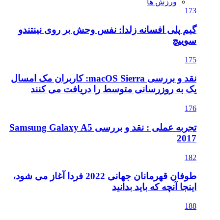
ورزش ها
173
گیم پلی افسانه زلدا: نفس وحش بر روی نینتندو
سوییچ
175
نقد و بررسی macOS Sierra: کاربران مک امسال
یک به روزرسانی متوسط را دریافت می کنند
176
تجربه عملی : نقد و بررسی Samsung Galaxy A5
2017
182
طوفان قهرمانان جهانی 2022 فردا آغاز می شود،
اینجا آنچه که باید بدانید
188