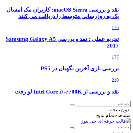
نقد و بررسی macOS Sierra: کاربران مک امسال
یک به روزرسانی متوسط را دریافت می کنند
176
تجربه عملی : نقد و بررسی Samsung Galaxy A5
2017
177
بررسی بازی آخرین نگهبان در PS5
210
نقد و بررسی از Intel Core i7-7700K لو رفت
بدون نتیجه
مشاهده تمام نتایج
بدون نتیجه