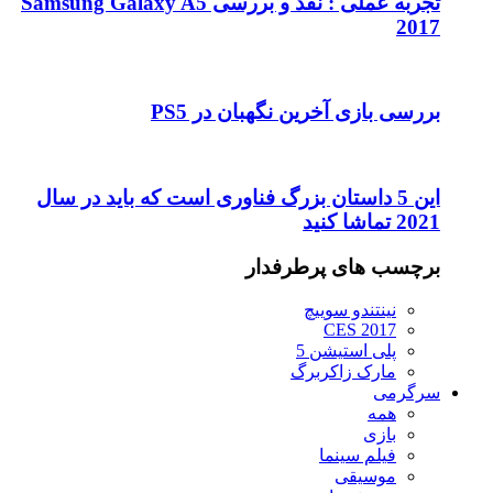
تجربه عملی : نقد و بررسی Samsung Galaxy A5
2017
بررسی بازی آخرین نگهبان در PS5
این 5 داستان بزرگ فناوری است که باید در سال
2021 تماشا کنید
برچسب های پرطرفدار
نینتندو سوییچ
CES 2017
پلی استیشن 5
مارک زاکربرگ
سرگرمی
همه
بازی
فیلم سینما
موسیقی