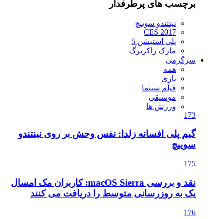
برچسب های پرطرفدار
نینتندو سوییچ
CES 2017
پلی استیشن 5
مارک زاکربرگ
سرگرمی
همه
بازی
فیلم سینما
موسیقی
ورزش ها
173
گیم پلی افسانه زلدا: نفس وحش بر روی نینتندو
سوییچ
175
نقد و بررسی macOS Sierra: کاربران مک امسال
یک به روزرسانی متوسط را دریافت می کنند
176