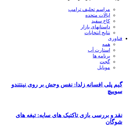
مراسم تحلیف ترامپ
ایالات متحده
کاخ سفید
داستانهای بازار
نتایج انتخابات
فناوری
همه
استارت آپ
برنامه ها
گجت
موبایل
گیم پلی افسانه زلدا: نفس وحش بر روی نینتندو
سوییچ
نقد و بررسی بازی تاکتیک های سایه: تیغه های
شوگان