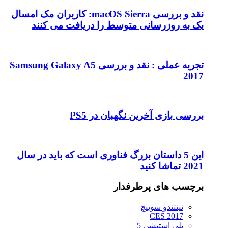
نقد و بررسی macOS Sierra: کاربران مک امسال
یک به روزرسانی متوسط را دریافت می کنند
تجربه عملی : نقد و بررسی Samsung Galaxy A5
2017
بررسی بازی آخرین نگهبان در PS5
این 5 داستان بزرگ فناوری است که باید در سال
2021 تماشا کنید
برچسب های پرطرفدار
نینتندو سوییچ
CES 2017
پلی استیشن 5