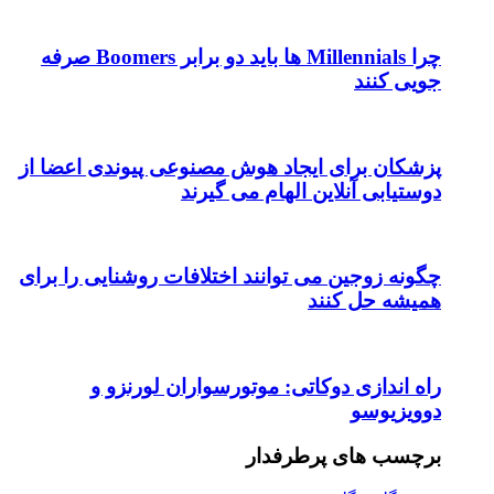
چرا Millennials ها باید دو برابر Boomers صرفه
جویی کنند
پزشکان برای ایجاد هوش مصنوعی پیوندی اعضا از
دوستیابی آنلاین الهام می گیرند
چگونه زوجین می توانند اختلافات روشنایی را برای
همیشه حل کنند
راه اندازی دوکاتی: موتورسواران لورنزو و
دوویزیوسو
برچسب های پرطرفدار