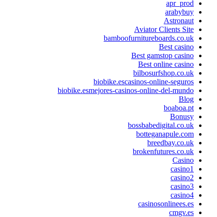
apr_prod
arabybuy
Astronaut
Aviator Clients Site
bamboofurnitureboards.co.uk
Best casino
Best gamstop casino
Best online casino
bilbosurfshop.co.uk
biobike.escasinos-online-seguros
biobike.esmejores-casinos-online-del-mundo
Blog
boaboa.pt
Bonusy
bossbabedigital.co.uk
botteganapule.com
breedbay.co.uk
brokenfutures.co.uk
Casino
casino1
casino2
casino3
casino4
casinosonlinees.es
cmgv.es