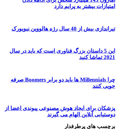
امتیازات بیشتر به پرایم دارد
تیراندازی بیش از 40 سال رژه هالووین نیویورک
این 5 داستان بزرگ فناوری است که باید در سال
2021 تماشا کنید
چرا Millennials ها باید دو برابر Boomers صرفه
جویی کنند
پزشکان برای ایجاد هوش مصنوعی پیوندی اعضا از
دوستیابی آنلاین الهام می گیرند
برچسب های پرطرفدار