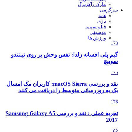
مارک زاکربرگ
سرگرمی
همه
بازی
فیلم سینما
موسیقی
ورزش ها
173
گیم پلی افسانه زلدا: نفس وحش بر روی نینتندو
سوییچ
175
نقد و بررسی macOS Sierra: کاربران مک امسال
یک به روزرسانی متوسط را دریافت می کنند
176
تجربه عملی : نقد و بررسی Samsung Galaxy A5
2017
182