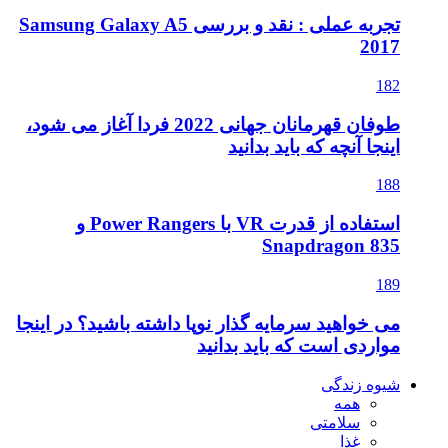
تجربه عملی : نقد و بررسی Samsung Galaxy A5
2017
182
طوفان قهرمانان جهانی 2022 فردا آغاز می شود،
اینجا آنچه که باید بدانید
188
استفاده از قدرت VR با Power Rangers و
Snapdragon 835
189
می خواهید سرمایه گذار نوپا داشته باشید؟ در اینجا
مواردی است که باید بدانید
شیوه زندگی
همه
سلامتی
غذا