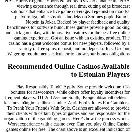
NBC Sports Regional Sports Netwo
viewing experience through rea
solutions that enhance live game
platvormiga, mille sõsarkasii
Nopein ja Joker. Backed 
benchmarks for software build, the
and slick gameplay, with innovative f
gaming experience. Got an issue
casino has a great welcome bonus 
variety of free spins, deposit
Wagering requirements calculator t
Recommended Online 
18+ Play Responsibly TandC Ap
bonuses for newcomers, while othe
frequent players. 111 2nd Avenue Sou
kasiinos mängimise lihtsustamine. Ap
To Prank Your Friends With Style. 
their clients with certain types of g
organization of the gambling games.
Worst experience with a casino ev
games online for free. The chart abov