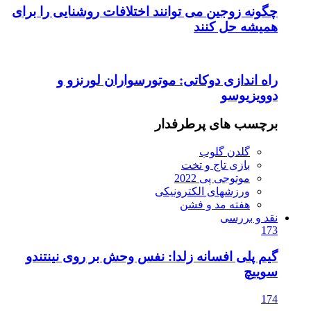
ند اختلافات روشنایی را برای
موتورسواران لورنزو و
ار
یکی
ا: نفس وحش بر روی نینتندو