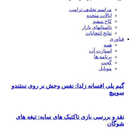
امپ
ا: نفس وحش بر روی نینتندو
کتیک های سایه: تیغه های