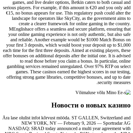
games, and live dealer options, B
serious players. For example, if this
€15, no bonus appears for use. This 
landscape for operators like Sky
create a clearer framework fo
MEnglishace offers a seamless and 
your online gaming experience is no
and reliable. Another example w
your first 3 deposits, which would 
each time for the first three deposits. 
offer bonuses on additional deposits aft
to read those before you clai
gambling services remained unregu
games. These casinos earned the
offering strong game libraries, comp
Новост
Ära lase olulist infot kõrvust mööd
NEW YORK, NY — Februar
NASDAQ: SRAD today announced a