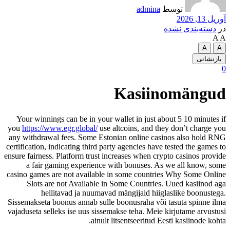
K
Your winnings can be in your walle
you
https://www.egr.global/
use altco
any withdrawal fees. Some Estonian
certification, indicating third party a
ensure fairness. Platform trust increa
a fair gaming experience with 
casino games are not available in s
Slots are not Available in Som
hellitavad ja nuumavad män
Sissemakseta boonus annab sulle boo
vajaduseta selleks ise uus sissemakse
ainult litse