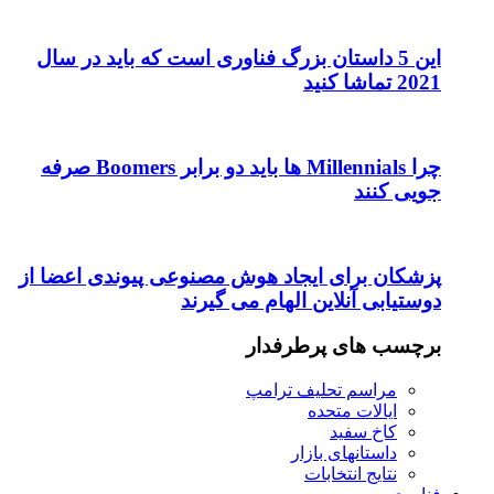
رگ فناوری است که باید در سال
چرا Millennials ها باید دو برابر Boomers صرفه
 هوش مصنوعی پیوندی اعضا از
م می گیرند
ار
امپ