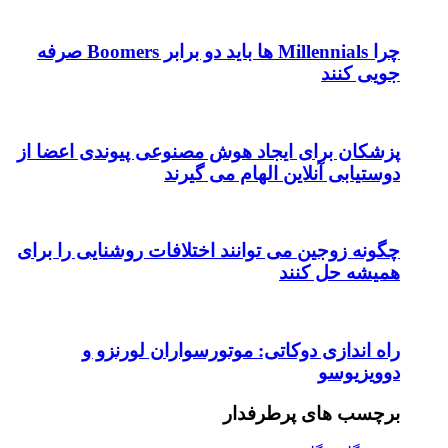
چرا Millennials ها باید دو برابر Boomers صرفه
 هوش مصنوعی پیوندی اعضا از
م می گیرند
ند اختلافات روشنایی را برای
موتورسواران لورنزو و
ار