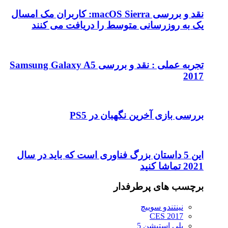
نقد و بررسی macOS Sierra: کاربران مک امسال
وسط را دریافت می کنند
تجربه عملی : نقد و بررسی Samsung Galaxy A5
بان در PS5
رگ فناوری است که باید در سال
ار