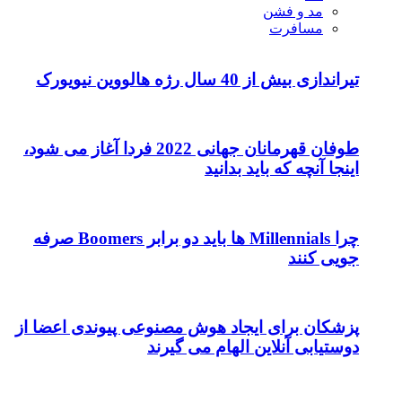
طوفان قهرمانان جهانی 2022 فردا آغاز می شود،
نید
چرا Millennials ها باید دو برابر Boomers صرفه
 هوش مصنوعی پیوندی اعضا از
م می گیرند