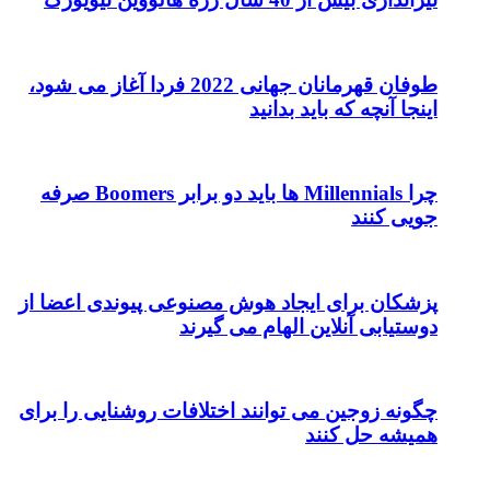
طوفان قهرمانان جهانی 2022 فردا آغاز می شود،
نید
چرا Millennials ها باید دو برابر Boomers صرفه
 هوش مصنوعی پیوندی اعضا از
م می گیرند
ند اختلافات روشنایی را برای