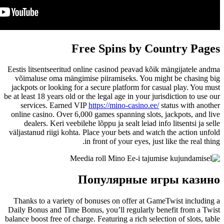
Free Spin
Eestis litsentseeritud online casino
võimaluse oma mängimise piiramis
jackpots or looking for a secure pla
be at least 18 years old or the legal ag
services. Earned VIP
https://min
online casino. Over 6,000 games spa
dealers. Keri veebilehe lõppu ja s
väljastanud riigi kohta. Place your b
in front of yo
Популяр
Thanks to a variety of bonuses on 
Daily Bonus and Time Bonus, you’ll 
balance boost free of charge. Featuring 