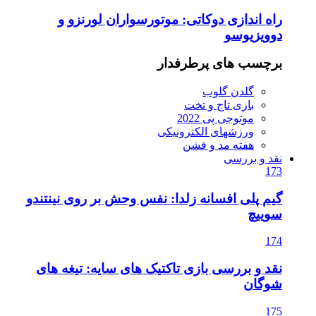
موتورسواران لورنزو و
ار
یکی
ا: نفس وحش بر روی نینتندو
کتیک های سایه: تیغه های