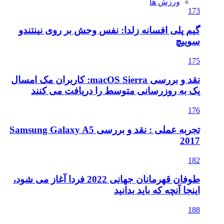
ا: نفس وحش بر روی نینتندو
نقد و بررسی macOS Sierra: کاربران مک امسال
وسط را دریافت می کنند
تجربه عملی : نقد و بررسی Samsung Galaxy A5
طوفان قهرمانان جهانی 2022 فردا آغاز می شود،
نید