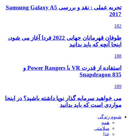
تجربه عملی : نقد و بررسی Samsung Galaxy A5
طوفان قهرمانان جهانی 2022 فردا آغاز می شود،
نید
استفاده از قدرت VR با Power Rangers و
ار نوپا داشته باشید؟ در اینجا
بدانید