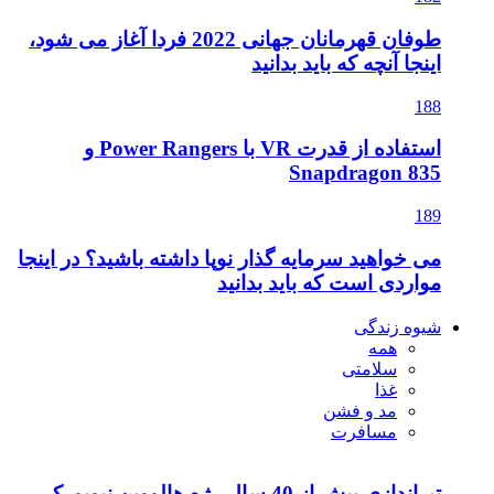
طوفان قهرمانان جهانی 2022 فردا آغاز می شود،
نید
استفاده از قدرت VR با Power Rangers و
ار نوپا داشته باشید؟ در اینجا
بدانید