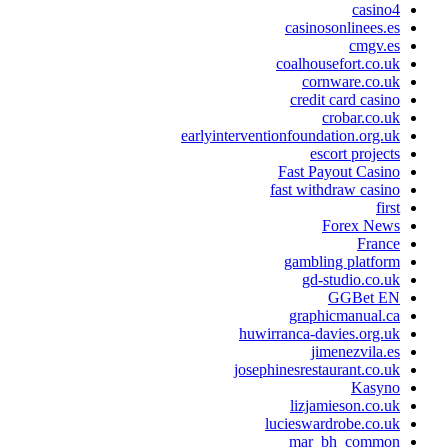
casino4
casinosonlinees.es
cmgv.es
coalhousefort.co.uk
cornware.co.uk
credit card casino
crobar.co.uk
earlyinterventionfoundation.org.uk
escort projects
Fast Payout Casino
fast withdraw casino
first
Forex News
France
gambling platform
gd-studio.co.uk
GGBet EN
graphicmanual.ca
huwirranca-davies.org.uk
jimenezvila.es
josephinesrestaurant.co.uk
Kasyno
lizjamieson.co.uk
lucieswardrobe.co.uk
mar_bh_common