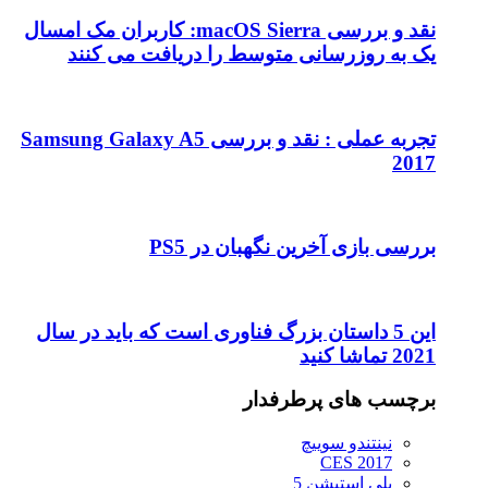
نقد و بررسی macOS Sierra: کاربران مک امسال
یک به روزرسانی متوسط را دریافت می کنند
تجربه عملی : نقد و بررسی Samsung Galaxy A5
2017
بررسی بازی آخرین نگهبان در PS5
این 5 داستان بزرگ فناوری است که باید در سال
2021 تماشا کنید
برچسب های پرطرفدار
نینتندو سوییچ
CES 2017
پلی استیشن 5