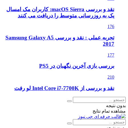
نقد و بررسی macOS Sierra: کاربران مک امسال
یک به روزرسانی متوسط را دریافت می کنند
176
تجربه عملی : نقد و بررسی Samsung Galaxy A5
2017
177
بررسی بازی آخرین نگهبان در PS5
210
نقد و بررسی از Intel Core i7-7700K لو رفت
بدون نتیجه
مشاهده تمام نتایج
بدون نتیجه