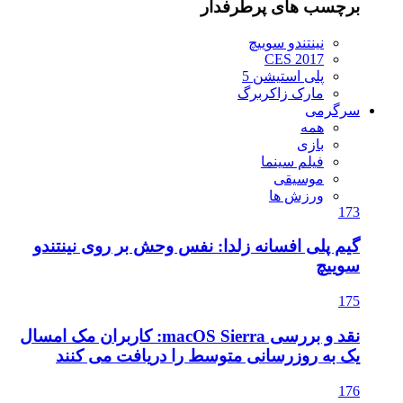
برچسب های پرطرفدار
نینتندو سوییچ
CES 2017
پلی استیشن 5
مارک زاکربرگ
سرگرمی
همه
بازی
فیلم سینما
موسیقی
ورزش ها
173
گیم پلی افسانه زلدا: نفس وحش بر روی نینتندو
سوییچ
175
نقد و بررسی macOS Sierra: کاربران مک امسال
یک به روزرسانی متوسط را دریافت می کنند
176