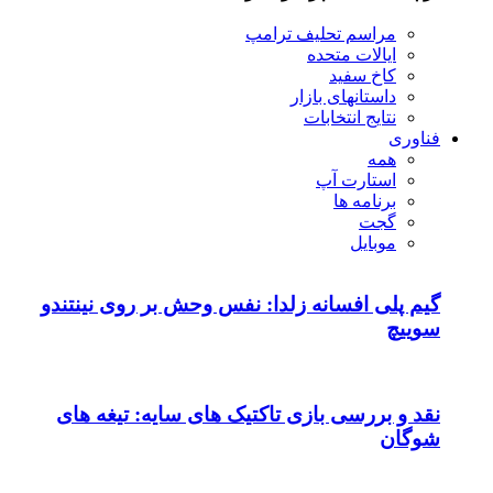
مراسم تحلیف ترامپ
ایالات متحده
کاخ سفید
داستانهای بازار
نتایج انتخابات
فناوری
همه
استارت آپ
برنامه ها
گجت
موبایل
گیم پلی افسانه زلدا: نفس وحش بر روی نینتندو
سوییچ
نقد و بررسی بازی تاکتیک های سایه: تیغه های
شوگان