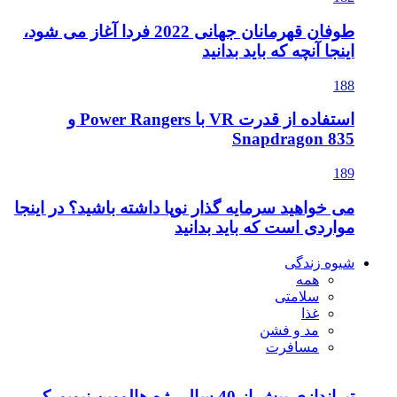
طوفان قهرمانان جهانی 2022 فردا آغاز می شود،
اینجا آنچه که باید بدانید
188
استفاده از قدرت VR با Power Rangers و
Snapdragon 835
189
می خواهید سرمایه گذار نوپا داشته باشید؟ در اینجا
مواردی است که باید بدانید
شیوه زندگی
همه
سلامتی
غذا
مد و فشن
مسافرت
تیراندازی بیش از 40 سال رژه هالووین نیویورک