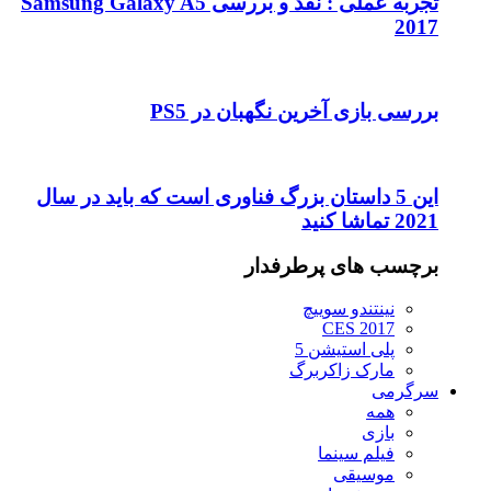
تجربه عملی : نقد و بررسی Samsung Galaxy A5
2017
بررسی بازی آخرین نگهبان در PS5
این 5 داستان بزرگ فناوری است که باید در سال
2021 تماشا کنید
برچسب های پرطرفدار
نینتندو سوییچ
CES 2017
پلی استیشن 5
مارک زاکربرگ
سرگرمی
همه
بازی
فیلم سینما
موسیقی