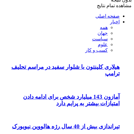
مشاهده تمام نتایج
صفحه اصلی
اخبار
همه
جهان
سیاست
علوم
کسب و کار
هیلاری کلینتون با شلوار سفید در مراسم تحلیف
ترامپ
آمازون 143 میلیارد شخص برای ادامه دادن
امتیازات بیشتر به پرایم دارد
تیراندازی بیش از 40 سال رژه هالووین نیویورک