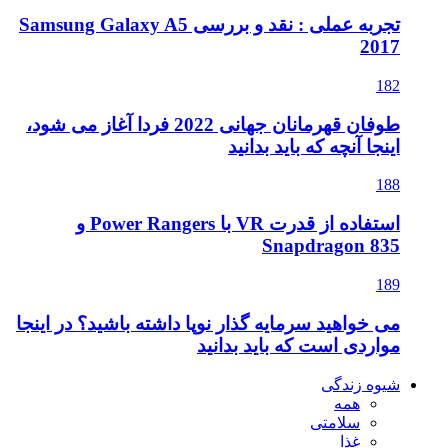
تجربه عملی : نقد و بررسی Samsung Galaxy A5
2017
182
طوفان قهرمانان جهانی 2022 فردا آغاز می شود،
اینجا آنچه که باید بدانید
188
استفاده از قدرت VR با Power Rangers و
Snapdragon 835
189
می خواهید سرمایه گذار نوپا داشته باشید؟ در اینجا
مواردی است که باید بدانید
شیوه زندگی
همه
سلامتی
غذا