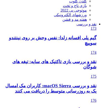
گلدن گلوب
بازی تاج و تخت
موتوجی پی 2022
ورزشهای الکترونیکی
هفته مد و فشن
نقد و بررسی
173
گیم پلی افسانه زلدا: نفس وحش بر روی نینتندو
سوییچ
174
نقد و بررسی بازی تاکتیک های سایه: تیغه های
شوگان
175
نقد و بررسی macOS Sierra: کاربران مک امسال
یک به روزرسانی متوسط را دریافت می کنند
176