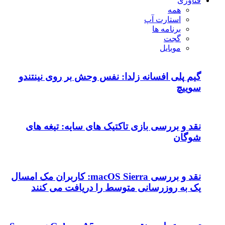
فناوری
همه
استارت آپ
برنامه ها
گجت
موبایل
گیم پلی افسانه زلدا: نفس وحش بر روی نینتندو
سوییچ
نقد و بررسی بازی تاکتیک های سایه: تیغه های
شوگان
نقد و بررسی macOS Sierra: کاربران مک امسال
یک به روزرسانی متوسط را دریافت می کنند