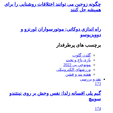
چگونه زوجین می توانند اختلافات روشنایی را برای
همیشه حل کنند
راه اندازی دوکاتی: موتورسواران لورنزو و
دوویزیوسو
برچسب های پرطرفدار
گلدن گلوب
بازی تاج و تخت
موتوجی پی 2022
ورزشهای الکترونیکی
هفته مد و فشن
نقد و بررسی
173
گیم پلی افسانه زلدا: نفس وحش بر روی نینتندو
سوییچ
174