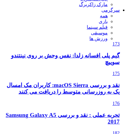
مارک زاکربرگ
سرگرمی
همه
بازی
فیلم سینما
موسیقی
ورزش ها
173
گیم پلی افسانه زلدا: نفس وحش بر روی نینتندو
سوییچ
175
نقد و بررسی macOS Sierra: کاربران مک امسال
یک به روزرسانی متوسط را دریافت می کنند
176
تجربه عملی : نقد و بررسی Samsung Galaxy A5
2017
182