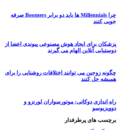
چرا Millennials ها باید دو برابر Boomers صرفه
جویی کنند
پزشکان برای ایجاد هوش مصنوعی پیوندی اعضا از
دوستیابی آنلاین الهام می گیرند
چگونه زوجین می توانند اختلافات روشنایی را برای
همیشه حل کنند
راه اندازی دوکاتی: موتورسواران لورنزو و
دوویزیوسو
برچسب های پرطرفدار