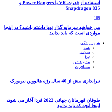
استفاده از قدرت VR با Power Rangers و
Snapdragon 835
189
می خواهید سرمایه گذار نوپا داشته باشید؟ در اینجا
مواردی است که باید بدانید
شیوه زندگی
همه
سلامتی
غذا
مد و فشن
مسافرت
تیراندازی بیش از 40 سال رژه هالووین نیویورک
طوفان قهرمانان جهانی 2022 فردا آغاز می شود،
اینجا آنچه که باید بدانید