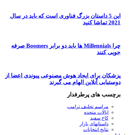
این 5 داستان بزرگ فناوری است که باید در سال
2021 تماشا کنید
چرا Millennials ها باید دو برابر Boomers صرفه
جویی کنند
پزشکان برای ایجاد هوش مصنوعی پیوندی اعضا از
دوستیابی آنلاین الهام می گیرند
برچسب های پرطرفدار
مراسم تحلیف ترامپ
ایالات متحده
کاخ سفید
داستانهای بازار
نتایج انتخابات