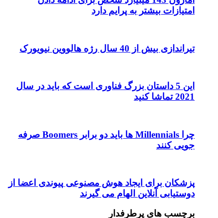
امتیازات بیشتر به پرایم دارد
تیراندازی بیش از 40 سال رژه هالووین نیویورک
این 5 داستان بزرگ فناوری است که باید در سال
2021 تماشا کنید
چرا Millennials ها باید دو برابر Boomers صرفه
جویی کنند
پزشکان برای ایجاد هوش مصنوعی پیوندی اعضا از
دوستیابی آنلاین الهام می گیرند
برچسب های پرطرفدار