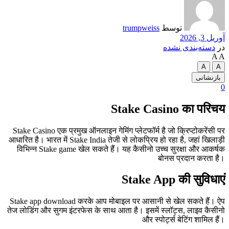
توسط
trumpweiss
آوریل 3, 2026
در
دسته‌بندی نشده
A
A
A
A
بازنشانی
0
Stake Casino का परिचय
Stake Casino एक प्रमुख ऑनलाइन गेमिंग प्लेटफॉर्म है जो क्रिप्टोकरेंसी पर
आधारित है। भारत में Stake India तेजी से लोकप्रिय हो रहा है, जहां खिलाड़ी
विभिन्न Stake game खेल सकते हैं। यह कैसीनो उच्च सुरक्षा और आकर्षक
बोनस प्रदान करता है।
Stake App की सुविधाएं
Stake app download करके आप मोबाइल पर आसानी से खेल सकते हैं। ऐप
तेज लोडिंग और सुगम इंटरफेस के साथ आता है। इसमें स्लॉट्स, लाइव कैसीनो
और स्पोर्ट्स बेटिंग शामिल हैं।