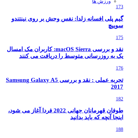
ورزش ها
173
گیم پلی افسانه زلدا: نفس وحش بر روی نینتندو
سوییچ
175
نقد و بررسی macOS Sierra: کاربران مک امسال
یک به روزرسانی متوسط را دریافت می کنند
176
تجربه عملی : نقد و بررسی Samsung Galaxy A5
2017
182
طوفان قهرمانان جهانی 2022 فردا آغاز می شود،
اینجا آنچه که باید بدانید
188