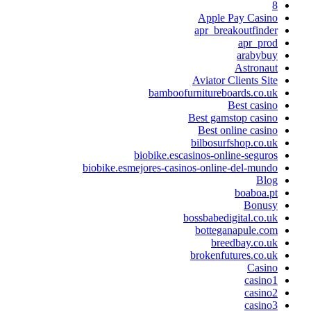
8
Apple Pay Casino
apr_breakoutfinder
apr_prod
arabybuy
Astronaut
Aviator Clients Site
bamboofurnitureboards.co.uk
Best casino
Best gamstop casino
Best online casino
bilbosurfshop.co.uk
biobike.escasinos-online-seguros
biobike.esmejores-casinos-online-del-mundo
Blog
boaboa.pt
Bonusy
bossbabedigital.co.uk
botteganapule.com
breedbay.co.uk
brokenfutures.co.uk
Casino
casino1
casino2
casino3