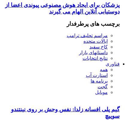
پزشکان برای ایجاد هوش مصنوعی پیوندی اعضا از
دوستیابی آنلاین الهام می گیرند
برچسب های پرطرفدار
مراسم تحلیف ترامپ
ایالات متحده
کاخ سفید
داستانهای بازار
نتایج انتخابات
فناوری
همه
استارت آپ
برنامه ها
گجت
موبایل
گیم پلی افسانه زلدا: نفس وحش بر روی نینتندو
سوییچ