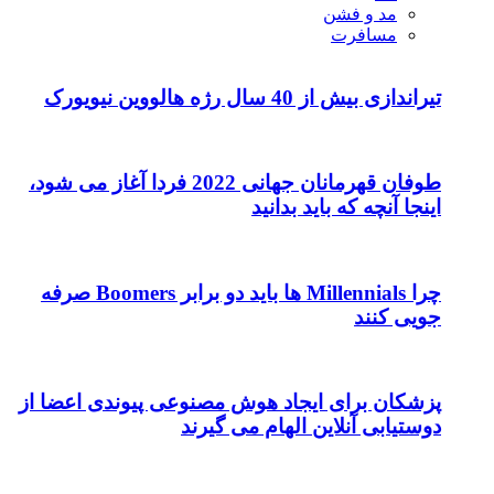
مد و فشن
مسافرت
تیراندازی بیش از 40 سال رژه هالووین نیویورک
طوفان قهرمانان جهانی 2022 فردا آغاز می شود،
اینجا آنچه که باید بدانید
چرا Millennials ها باید دو برابر Boomers صرفه
جویی کنند
پزشکان برای ایجاد هوش مصنوعی پیوندی اعضا از
دوستیابی آنلاین الهام می گیرند