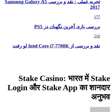
تجربه عملی : نقد و بررسی Samsung Galaxy A5
2017
177
بررسی بازی آخرین نگهبان در PS5
210
نقد و بررسی از Intel Core i7-7700K لو رفت
Stake Casino: भारत में Stake
Login और Stake App का शानदार
अनुभव