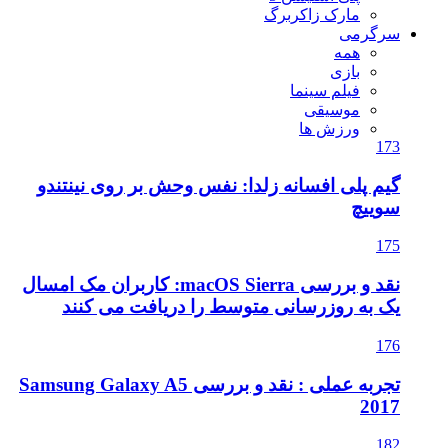
مارک زاکربرگ
سرگرمی
همه
بازی
فیلم سینما
موسیقی
ورزش ها
173
گیم پلی افسانه زلدا: نفس وحش بر روی نینتندو
سوییچ
175
نقد و بررسی macOS Sierra: کاربران مک امسال
یک به روزرسانی متوسط را دریافت می کنند
176
تجربه عملی : نقد و بررسی Samsung Galaxy A5
2017
182