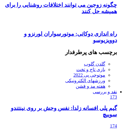
چگونه زوجین می توانند اختلافات روشنایی را برای
همیشه حل کنند
راه اندازی دوکاتی: موتورسواران لورنزو و
دوویزیوسو
برچسب های پرطرفدار
گلدن گلوب
بازی تاج و تخت
موتوجی پی 2022
ورزشهای الکترونیکی
هفته مد و فشن
نقد و بررسی
173
گیم پلی افسانه زلدا: نفس وحش بر روی نینتندو
سوییچ
174