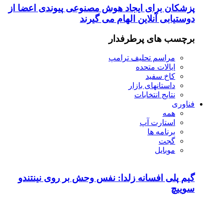
پزشکان برای ایجاد هوش مصنوعی پیوندی اعضا از
دوستیابی آنلاین الهام می گیرند
برچسب های پرطرفدار
مراسم تحلیف ترامپ
ایالات متحده
کاخ سفید
داستانهای بازار
نتایج انتخابات
فناوری
همه
استارت آپ
برنامه ها
گجت
موبایل
گیم پلی افسانه زلدا: نفس وحش بر روی نینتندو
سوییچ