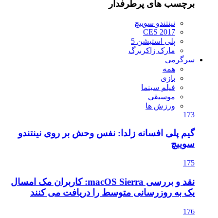
برچسب های پرطرفدار
نینتندو سوییچ
CES 2017
پلی استیشن 5
مارک زاکربرگ
سرگرمی
همه
بازی
فیلم سینما
موسیقی
ورزش ها
173
گیم پلی افسانه زلدا: نفس وحش بر روی نینتندو
سوییچ
175
نقد و بررسی macOS Sierra: کاربران مک امسال
یک به روزرسانی متوسط را دریافت می کنند
176