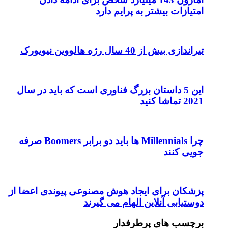
امتیازات بیشتر به پرایم دارد
تیراندازی بیش از 40 سال رژه هالووین نیویورک
این 5 داستان بزرگ فناوری است که باید در سال
2021 تماشا کنید
چرا Millennials ها باید دو برابر Boomers صرفه
جویی کنند
پزشکان برای ایجاد هوش مصنوعی پیوندی اعضا از
دوستیابی آنلاین الهام می گیرند
برچسب های پرطرفدار