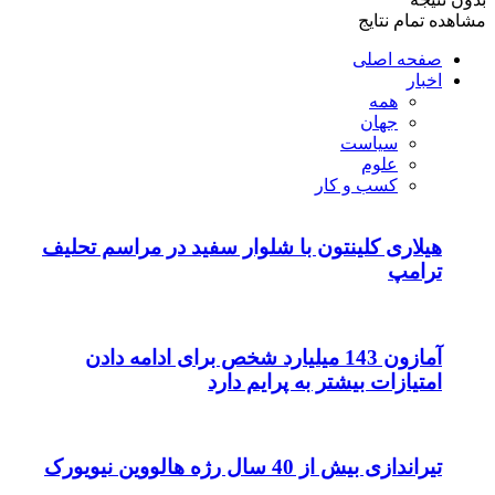
مشاهده تمام نتایج
صفحه اصلی
اخبار
همه
جهان
سیاست
علوم
کسب و کار
هیلاری کلینتون با شلوار سفید در مراسم تحلیف
ترامپ
آمازون 143 میلیارد شخص برای ادامه دادن
امتیازات بیشتر به پرایم دارد
تیراندازی بیش از 40 سال رژه هالووین نیویورک