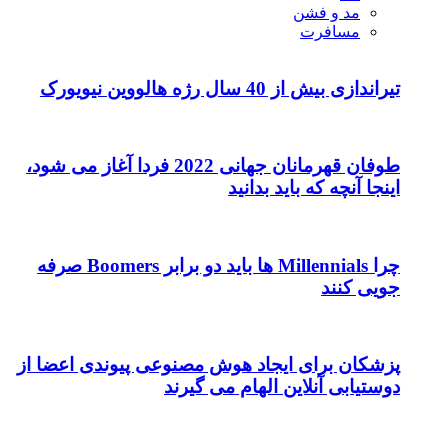
مد و فشن
مسافرت
تیراندازی بیش از 40 سال رژه هالووین نیویورک
طوفان قهرمانان جهانی 2022 فردا آغاز می شود،
اینجا آنچه که باید بدانید
چرا Millennials ها باید دو برابر Boomers صرفه
جویی کنند
پزشکان برای ایجاد هوش مصنوعی پیوندی اعضا از
دوستیابی آنلاین الهام می گیرند