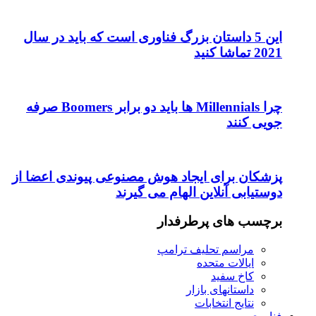
این 5 داستان بزرگ فناوری است که باید در سال
2021 تماشا کنید
چرا Millennials ها باید دو برابر Boomers صرفه
جویی کنند
پزشکان برای ایجاد هوش مصنوعی پیوندی اعضا از
دوستیابی آنلاین الهام می گیرند
برچسب های پرطرفدار
مراسم تحلیف ترامپ
ایالات متحده
کاخ سفید
داستانهای بازار
نتایج انتخابات