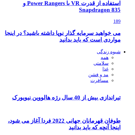
استفاده از قدرت VR با Power Rangers و
Snapdragon 835
189
می خواهید سرمایه گذار نوپا داشته باشید؟ در اینجا
مواردی است که باید بدانید
شیوه زندگی
همه
سلامتی
غذا
مد و فشن
مسافرت
تیراندازی بیش از 40 سال رژه هالووین نیویورک
طوفان قهرمانان جهانی 2022 فردا آغاز می شود،
اینجا آنچه که باید بدانید