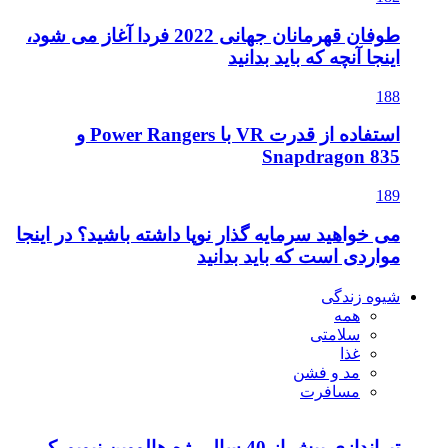
طوفان قهرمانان جهانی 2022 فردا آغاز می شود،
اینجا آنچه که باید بدانید
188
استفاده از قدرت VR با Power Rangers و
Snapdragon 835
189
می خواهید سرمایه گذار نوپا داشته باشید؟ در اینجا
مواردی است که باید بدانید
شیوه زندگی
همه
سلامتی
غذا
مد و فشن
مسافرت
تیراندازی بیش از 40 سال رژه هالووین نیویورک