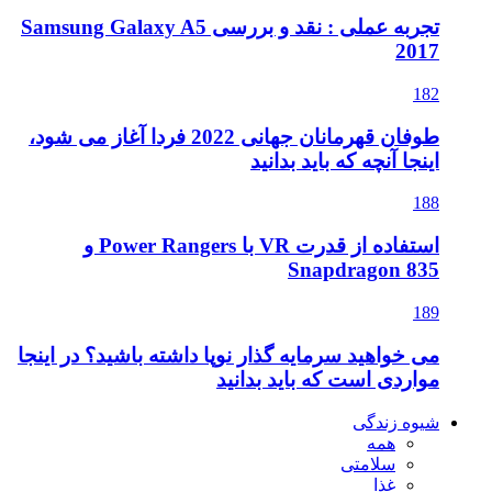
تجربه عملی : نقد و بررسی Samsung Galaxy A5
2017
182
طوفان قهرمانان جهانی 2022 فردا آغاز می شود،
اینجا آنچه که باید بدانید
188
استفاده از قدرت VR با Power Rangers و
Snapdragon 835
189
می خواهید سرمایه گذار نوپا داشته باشید؟ در اینجا
مواردی است که باید بدانید
شیوه زندگی
همه
سلامتی
غذا