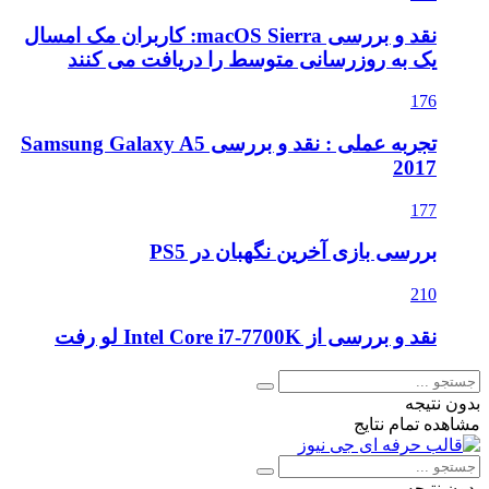
نقد و بررسی macOS Sierra: کاربران مک امسال
یک به روزرسانی متوسط را دریافت می کنند
176
تجربه عملی : نقد و بررسی Samsung Galaxy A5
2017
177
بررسی بازی آخرین نگهبان در PS5
210
نقد و بررسی از Intel Core i7-7700K لو رفت
بدون نتیجه
مشاهده تمام نتایج
بدون نتیجه