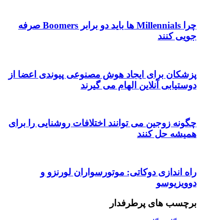
چرا Millennials ها باید دو برابر Boomers صرفه
جویی کنند
پزشکان برای ایجاد هوش مصنوعی پیوندی اعضا از
دوستیابی آنلاین الهام می گیرند
چگونه زوجین می توانند اختلافات روشنایی را برای
همیشه حل کنند
راه اندازی دوکاتی: موتورسواران لورنزو و
دوویزیوسو
برچسب های پرطرفدار