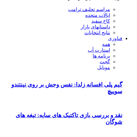
مراسم تحلیف ترامپ
ایالات متحده
کاخ سفید
داستانهای بازار
نتایج انتخابات
فناوری
همه
استارت آپ
برنامه ها
گجت
موبایل
گیم پلی افسانه زلدا: نفس وحش بر روی نینتندو
سوییچ
نقد و بررسی بازی تاکتیک های سایه: تیغه های
شوگان