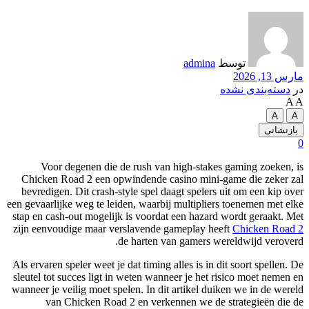
توسط
admina
مارس 13, 2026
در
دسته‌بندی نشده
A
A
A
A
بازنشانی
0
Voor degenen die de rush van high-stakes gaming zoeken, is
Chicken Road 2 een opwindende casino mini-game die zeker zal
bevredigen. Dit crash-style spel daagt spelers uit om een kip over
een gevaarlijke weg te leiden, waarbij multipliers toenemen met elke
stap en cash-out mogelijk is voordat een hazard wordt geraakt. Met
zijn eenvoudige maar verslavende gameplay heeft
Chicken Road 2
de harten van gamers wereldwijd veroverd.
Als ervaren speler weet je dat timing alles is in dit soort spellen. De
sleutel tot succes ligt in weten wanneer je het risico moet nemen en
wanneer je veilig moet spelen. In dit artikel duiken we in de wereld
van Chicken Road 2 en verkennen we de strategieën die de