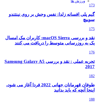
ورزش ها
173
گیم پلی افسانه زلدا: نفس وحش بر روی نینتندو
سوییچ
175
نقد و بررسی macOS Sierra: کاربران مک امسال
یک به روزرسانی متوسط را دریافت می کنند
176
تجربه عملی : نقد و بررسی Samsung Galaxy A5
2017
182
طوفان قهرمانان جهانی 2022 فردا آغاز می شود،
اینجا آنچه که باید بدانید
188