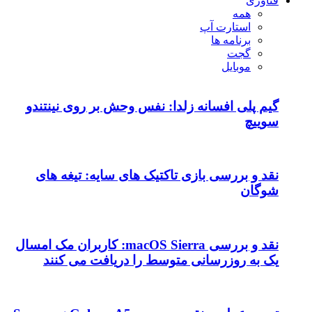
فناوری
همه
استارت آپ
برنامه ها
گجت
موبایل
گیم پلی افسانه زلدا: نفس وحش بر روی نینتندو
سوییچ
نقد و بررسی بازی تاکتیک های سایه: تیغه های
شوگان
نقد و بررسی macOS Sierra: کاربران مک امسال
یک به روزرسانی متوسط را دریافت می کنند