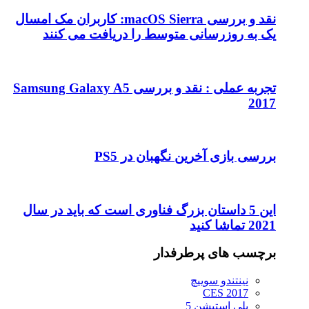
نقد و بررسی macOS Sierra: کاربران مک امسال
یک به روزرسانی متوسط را دریافت می کنند
تجربه عملی : نقد و بررسی Samsung Galaxy A5
2017
بررسی بازی آخرین نگهبان در PS5
این 5 داستان بزرگ فناوری است که باید در سال
2021 تماشا کنید
برچسب های پرطرفدار
نینتندو سوییچ
CES 2017
پلی استیشن 5