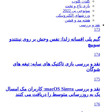
گلدن گلوب
بازی تاج و تخت
موتوجی پی 2022
ورزشهای الکترونیکی
هفته مد و فشن
نقد و بررسی
173
گیم پلی افسانه زلدا: نفس وحش بر روی نینتندو
سوییچ
174
نقد و بررسی بازی تاکتیک های سایه: تیغه های
شوگان
175
نقد و بررسی macOS Sierra: کاربران مک امسال
یک به روزرسانی متوسط را دریافت می کنند
176