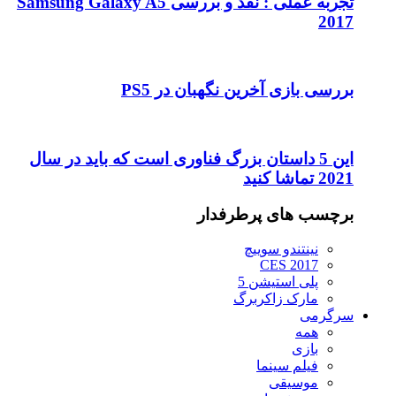
تجربه عملی : نقد و بررسی Samsung Galaxy A5
2017
بررسی بازی آخرین نگهبان در PS5
این 5 داستان بزرگ فناوری است که باید در سال
2021 تماشا کنید
برچسب های پرطرفدار
نینتندو سوییچ
CES 2017
پلی استیشن 5
مارک زاکربرگ
سرگرمی
همه
بازی
فیلم سینما
موسیقی