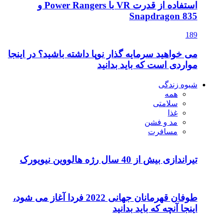
استفاده از قدرت VR با Power Rangers و
Snapdragon 835
189
می خواهید سرمایه گذار نوپا داشته باشید؟ در اینجا
مواردی است که باید بدانید
شیوه زندگی
همه
سلامتی
غذا
مد و فشن
مسافرت
تیراندازی بیش از 40 سال رژه هالووین نیویورک
طوفان قهرمانان جهانی 2022 فردا آغاز می شود،
اینجا آنچه که باید بدانید