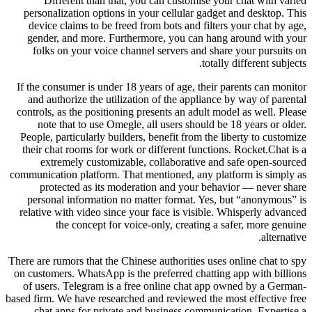
Different than that, you can customise your chat with varied
personalization options in your cellular gadget and desktop. This
device claims to be freed from bots and filters your chat by age,
gender, and more. Furthermore, you can hang around with your
folks on your voice channel servers and share your pursuits on
totally different subjects.
If the consumer is under 18 years of age, their parents can monitor
and authorize the utilization of the appliance by way of parental
controls, as the positioning presents an adult model as well. Please
note that to use Omegle, all users should be 18 years or older.
People, particularly builders, benefit from the liberty to customize
their chat rooms for work or different functions. Rocket.Chat is a
extremely customizable, collaborative and safe open-sourced
communication platform. That mentioned, any platform is simply as
protected as its moderation and your behavior — never share
personal information no matter format. Yes, but “anonymous” is
relative with video since your face is visible. Whisperly advanced
the concept for voice-only, creating a safer, more genuine
alternative.
There are rumors that the Chinese authorities uses online chat to spy
on customers. WhatsApp is the preferred chatting app with billions
of users. Telegram is a free online chat app owned by a German-
based firm. We have researched and reviewed the most effective free
chat apps for private and business communication. Expertise a