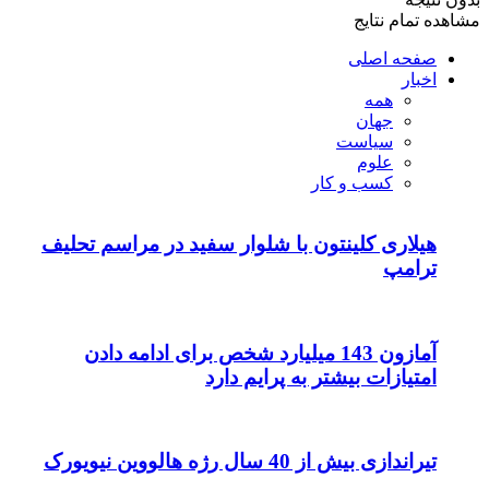
مشاهده تمام نتایج
صفحه اصلی
اخبار
همه
جهان
سیاست
علوم
کسب و کار
هیلاری کلینتون با شلوار سفید در مراسم تحلیف
ترامپ
آمازون 143 میلیارد شخص برای ادامه دادن
امتیازات بیشتر به پرایم دارد
تیراندازی بیش از 40 سال رژه هالووین نیویورک