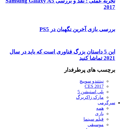
تجربه عملی : نقد و بررسی Samsung Galaxy A5
2017
بررسی بازی آخرین نگهبان در PS5
این 5 داستان بزرگ فناوری است که باید در سال
2021 تماشا کنید
برچسب های پرطرفدار
نینتندو سوییچ
CES 2017
پلی استیشن 5
مارک زاکربرگ
سرگرمی
همه
بازی
فیلم سینما
موسیقی