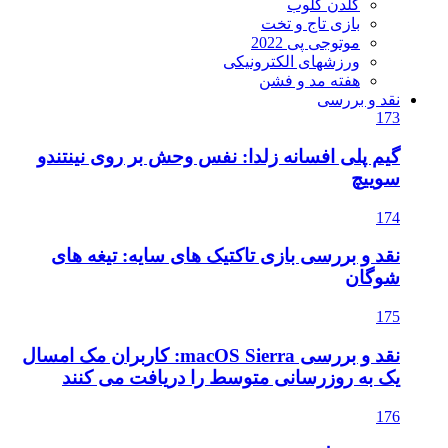
گلدن گلوب
بازی تاج و تخت
موتوجی پی 2022
ورزشهای الکترونیکی
هفته مد و فشن
نقد و بررسی
173
گیم پلی افسانه زلدا: نفس وحش بر روی نینتندو
سوییچ
174
نقد و بررسی بازی تاکتیک های سایه: تیغه های
شوگان
175
نقد و بررسی macOS Sierra: کاربران مک امسال
یک به روزرسانی متوسط را دریافت می کنند
176