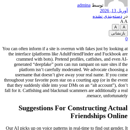
توسط
admina
آوریل 13, 2026
در
دسته‌بندی نشده
A
A
A
A
بازنشانی
0
You can often inform if a site is overrun with fakes just by looking at
the interface (platforms like AdultFriendFinder and Fuckbook are
crammed with bots). Pretend profiles, catfishes, and even AI-
generated “deepfake” porn can run rampant on sure sites if the
platform isn’t carefully moderated. We advocate choosing a
username that doesn’t give away your real name. If you come
throughout your favorite porn star on a courting app (or in the event
that they suddenly slide into your DMs on an “alt account”), don’t
fall for it. Catfishing and blackmail scammers are additionally a real
menace, unfortunately.
Suggestions For Constructing Actual
Friendships Online
Our AI picks up on voice patterns in real-time to find out gender. It