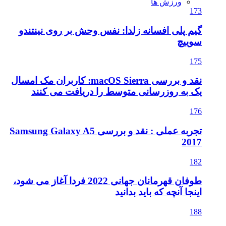
ورزش ها
173
گیم پلی افسانه زلدا: نفس وحش بر روی نینتندو
سوییچ
175
نقد و بررسی macOS Sierra: کاربران مک امسال
یک به روزرسانی متوسط را دریافت می کنند
176
تجربه عملی : نقد و بررسی Samsung Galaxy A5
2017
182
طوفان قهرمانان جهانی 2022 فردا آغاز می شود،
اینجا آنچه که باید بدانید
188