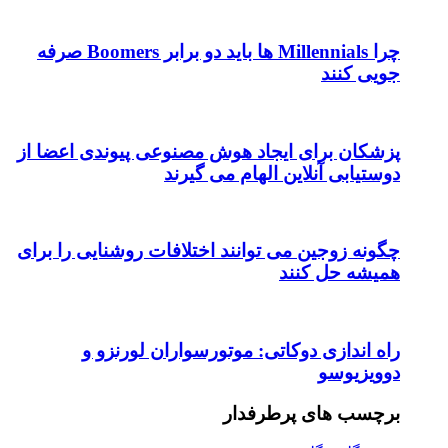
چرا Millennials ها باید دو برابر Boomers صرفه
جویی کنند
پزشکان برای ایجاد هوش مصنوعی پیوندی اعضا از
دوستیابی آنلاین الهام می گیرند
چگونه زوجین می توانند اختلافات روشنایی را برای
همیشه حل کنند
راه اندازی دوکاتی: موتورسواران لورنزو و
دوویزیوسو
برچسب های پرطرفدار