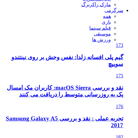
مارک زاکربرگ
سرگرمی
همه
بازی
فیلم سینما
موسیقی
ورزش ها
173
گیم پلی افسانه زلدا: نفس وحش بر روی نینتندو
سوییچ
175
نقد و بررسی macOS Sierra: کاربران مک امسال
یک به روزرسانی متوسط را دریافت می کنند
176
تجربه عملی : نقد و بررسی Samsung Galaxy A5
2017
182