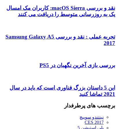
نقد و بررسی macOS Sierra: کاربران مک امسال
یک به روزرسانی متوسط را دریافت می کنند
تجربه عملی : نقد و بررسی Samsung Galaxy A5
2017
بررسی بازی آخرین نگهبان در PS5
این 5 داستان بزرگ فناوری است که باید در سال
2021 تماشا کنید
برچسب های پرطرفدار
نینتندو سوییچ
CES 2017
پلی استیشن 5