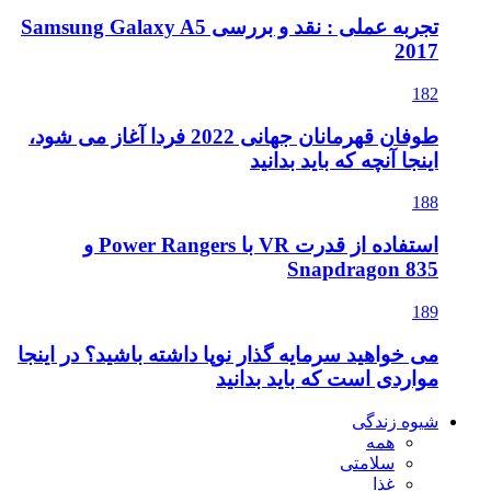
تجربه عملی : نقد و بررسی Samsung Galaxy A5
2017
182
طوفان قهرمانان جهانی 2022 فردا آغاز می شود،
اینجا آنچه که باید بدانید
188
استفاده از قدرت VR با Power Rangers و
Snapdragon 835
189
می خواهید سرمایه گذار نوپا داشته باشید؟ در اینجا
مواردی است که باید بدانید
شیوه زندگی
همه
سلامتی
غذا