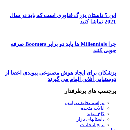
این 5 داستان بزرگ فناوری است که باید در سال
2021 تماشا کنید
چرا Millennials ها باید دو برابر Boomers صرفه
جویی کنند
پزشکان برای ایجاد هوش مصنوعی پیوندی اعضا از
دوستیابی آنلاین الهام می گیرند
برچسب های پرطرفدار
مراسم تحلیف ترامپ
ایالات متحده
کاخ سفید
داستانهای بازار
نتایج انتخابات