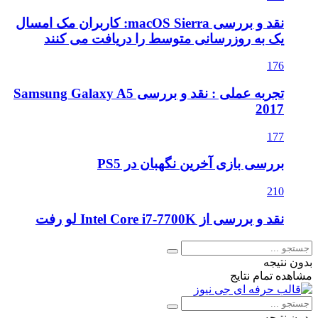
نقد و بررسی macOS Sierra: کاربران مک امسال
یک به روزرسانی متوسط را دریافت می کنند
176
تجربه عملی : نقد و بررسی Samsung Galaxy A5
2017
177
بررسی بازی آخرین نگهبان در PS5
210
نقد و بررسی از Intel Core i7-7700K لو رفت
بدون نتیجه
مشاهده تمام نتایج
بدون نتیجه