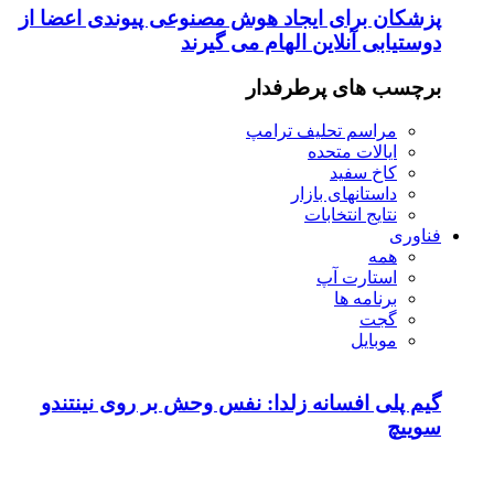
پزشکان برای ایجاد هوش مصنوعی پیوندی اعضا از
دوستیابی آنلاین الهام می گیرند
برچسب های پرطرفدار
مراسم تحلیف ترامپ
ایالات متحده
کاخ سفید
داستانهای بازار
نتایج انتخابات
فناوری
همه
استارت آپ
برنامه ها
گجت
موبایل
گیم پلی افسانه زلدا: نفس وحش بر روی نینتندو
سوییچ