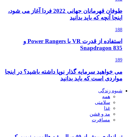
طوفان قهرمانان جهانی 2022 فردا آغاز می شود،
اینجا آنچه که باید بدانید
188
استفاده از قدرت VR با Power Rangers و
Snapdragon 835
189
می خواهید سرمایه گذار نوپا داشته باشید؟ در اینجا
مواردی است که باید بدانید
شیوه زندگی
همه
سلامتی
غذا
مد و فشن
مسافرت
تیراندازی بیش از 40 سال رژه هالووین نیویورک