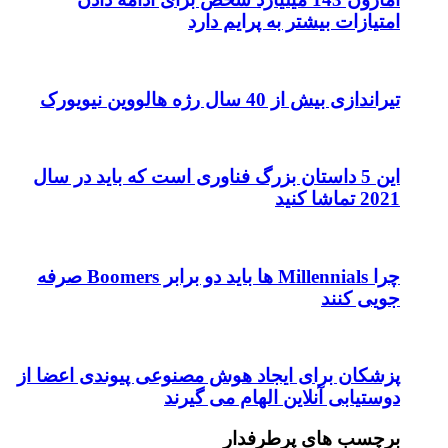
امتیازات بیشتر به پرایم دارد
تیراندازی بیش از 40 سال رژه هالووین نیویورک
این 5 داستان بزرگ فناوری است که باید در سال
2021 تماشا کنید
چرا Millennials ها باید دو برابر Boomers صرفه
جویی کنند
پزشکان برای ایجاد هوش مصنوعی پیوندی اعضا از
دوستیابی آنلاین الهام می گیرند
برچسب های پرطرفدار