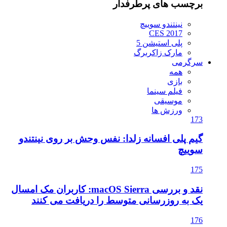
برچسب های پرطرفدار
نینتندو سوییچ
CES 2017
پلی استیشن 5
مارک زاکربرگ
سرگرمی
همه
بازی
فیلم سینما
موسیقی
ورزش ها
173
گیم پلی افسانه زلدا: نفس وحش بر روی نینتندو
سوییچ
175
نقد و بررسی macOS Sierra: کاربران مک امسال
یک به روزرسانی متوسط را دریافت می کنند
176