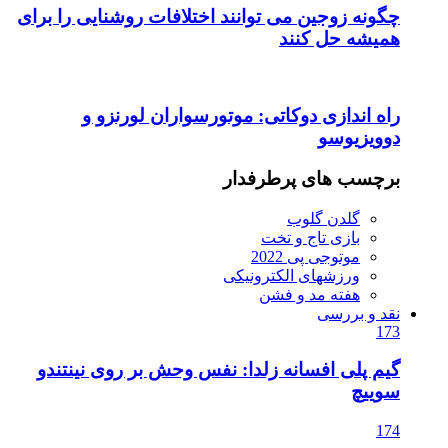
چگونه زوجین می توانند اختلافات روشنایی را برای
همیشه حل کنند
راه اندازی دوکاتی: موتورسواران لورنزو و
دوویزیوسو
برچسب های پرطرفدار
گلدن گلوب
بازی تاج و تخت
موتوجی پی 2022
ورزشهای الکترونیکی
هفته مد و فشن
نقد و بررسی
173
گیم پلی افسانه زلدا: نفس وحش بر روی نینتندو
سوییچ
174