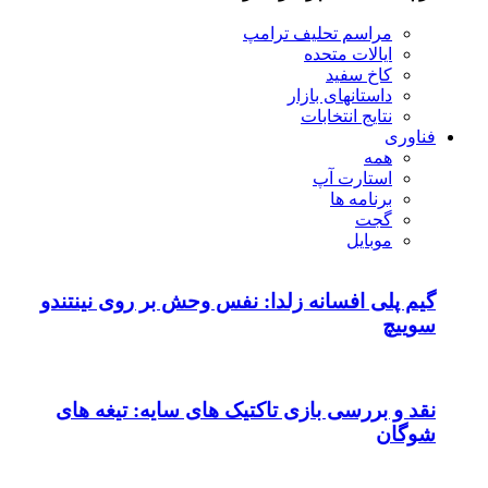
مراسم تحلیف ترامپ
ایالات متحده
کاخ سفید
داستانهای بازار
نتایج انتخابات
فناوری
همه
استارت آپ
برنامه ها
گجت
موبایل
گیم پلی افسانه زلدا: نفس وحش بر روی نینتندو
سوییچ
نقد و بررسی بازی تاکتیک های سایه: تیغه های
شوگان