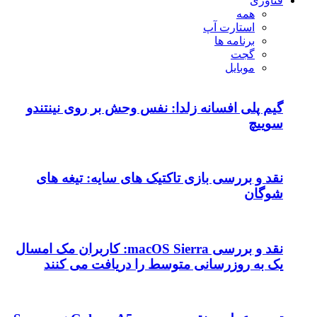
فناوری
همه
استارت آپ
برنامه ها
گجت
موبایل
گیم پلی افسانه زلدا: نفس وحش بر روی نینتندو
سوییچ
نقد و بررسی بازی تاکتیک های سایه: تیغه های
شوگان
نقد و بررسی macOS Sierra: کاربران مک امسال
یک به روزرسانی متوسط را دریافت می کنند