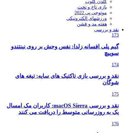
گلدن گلوب
بازی تاج و تخت
موتوجی پی 2022
ورزشهای الکترونیکی
هفته مد و فشن
نقد و بررسی
173
گیم پلی افسانه زلدا: نفس وحش بر روی نینتندو
سوییچ
174
نقد و بررسی بازی تاکتیک های سایه: تیغه های
شوگان
175
نقد و بررسی macOS Sierra: کاربران مک امسال
یک به روزرسانی متوسط را دریافت می کنند
176