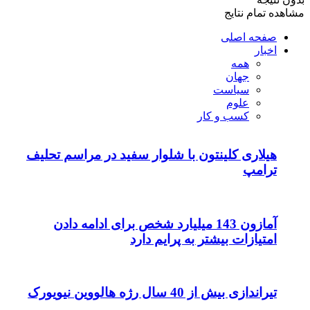
مشاهده تمام نتایج
صفحه اصلی
اخبار
همه
جهان
سیاست
علوم
کسب و کار
هیلاری کلینتون با شلوار سفید در مراسم تحلیف
ترامپ
آمازون 143 میلیارد شخص برای ادامه دادن
امتیازات بیشتر به پرایم دارد
تیراندازی بیش از 40 سال رژه هالووین نیویورک