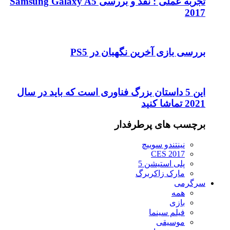
تجربه عملی : نقد و بررسی Samsung Galaxy A5
2017
بررسی بازی آخرین نگهبان در PS5
این 5 داستان بزرگ فناوری است که باید در سال
2021 تماشا کنید
برچسب های پرطرفدار
نینتندو سوییچ
CES 2017
پلی استیشن 5
مارک زاکربرگ
سرگرمی
همه
بازی
فیلم سینما
موسیقی