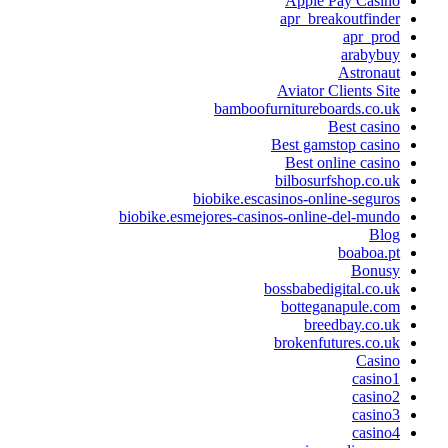
Apple Pay Casino
apr_breakoutfinder
apr_prod
arabybuy
Astronaut
Aviator Clients Site
bamboofurnitureboards.co.uk
Best casino
Best gamstop casino
Best online casino
bilbosurfshop.co.uk
biobike.escasinos-online-seguros
biobike.esmejores-casinos-online-del-mundo
Blog
boaboa.pt
Bonusy
bossbabedigital.co.uk
botteganapule.com
breedbay.co.uk
brokenfutures.co.uk
Casino
casino1
casino2
casino3
casino4