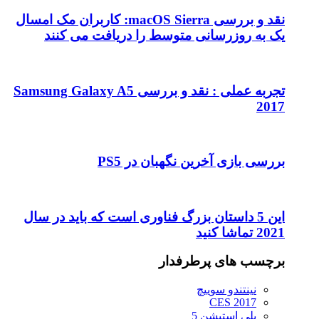
نقد و بررسی macOS Sierra: کاربران مک امسال
یک به روزرسانی متوسط را دریافت می کنند
تجربه عملی : نقد و بررسی Samsung Galaxy A5
2017
بررسی بازی آخرین نگهبان در PS5
این 5 داستان بزرگ فناوری است که باید در سال
2021 تماشا کنید
برچسب های پرطرفدار
نینتندو سوییچ
CES 2017
پلی استیشن 5