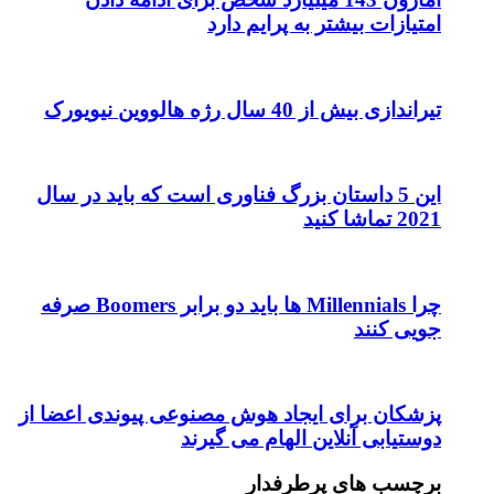
امتیازات بیشتر به پرایم دارد
تیراندازی بیش از 40 سال رژه هالووین نیویورک
این 5 داستان بزرگ فناوری است که باید در سال
2021 تماشا کنید
چرا Millennials ها باید دو برابر Boomers صرفه
جویی کنند
پزشکان برای ایجاد هوش مصنوعی پیوندی اعضا از
دوستیابی آنلاین الهام می گیرند
برچسب های پرطرفدار