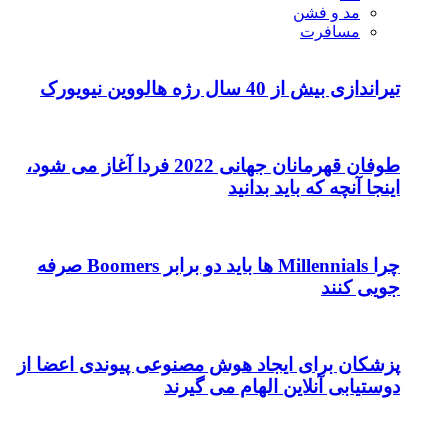
مد و فشن
مسافرت
تیراندازی بیش از 40 سال رژه هالووین نیویورک
طوفان قهرمانان جهانی 2022 فردا آغاز می شود،
اینجا آنچه که باید بدانید
چرا Millennials ها باید دو برابر Boomers صرفه
جویی کنند
پزشکان برای ایجاد هوش مصنوعی پیوندی اعضا از
دوستیابی آنلاین الهام می گیرند