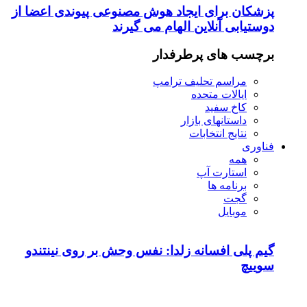
پزشکان برای ایجاد هوش مصنوعی پیوندی اعضا از
دوستیابی آنلاین الهام می گیرند
برچسب های پرطرفدار
مراسم تحلیف ترامپ
ایالات متحده
کاخ سفید
داستانهای بازار
نتایج انتخابات
فناوری
همه
استارت آپ
برنامه ها
گجت
موبایل
گیم پلی افسانه زلدا: نفس وحش بر روی نینتندو
سوییچ