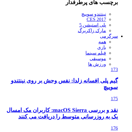
برچسب های پرطرفدار
نینتندو سوییچ
CES 2017
پلی استیشن 5
مارک زاکربرگ
سرگرمی
همه
بازی
فیلم سینما
موسیقی
ورزش ها
173
گیم پلی افسانه زلدا: نفس وحش بر روی نینتندو
سوییچ
175
نقد و بررسی macOS Sierra: کاربران مک امسال
یک به روزرسانی متوسط را دریافت می کنند
176