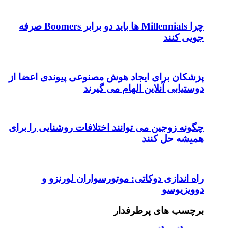
چرا Millennials ها باید دو برابر Boomers صرفه
جویی کنند
پزشکان برای ایجاد هوش مصنوعی پیوندی اعضا از
دوستیابی آنلاین الهام می گیرند
چگونه زوجین می توانند اختلافات روشنایی را برای
همیشه حل کنند
راه اندازی دوکاتی: موتورسواران لورنزو و
دوویزیوسو
برچسب های پرطرفدار