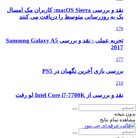
نقد و بررسی macOS Sierra: کاربران مک امسال
یک به روزرسانی متوسط را دریافت می کنند
176
تجربه عملی : نقد و بررسی Samsung Galaxy A5
2017
177
بررسی بازی آخرین نگهبان در PS5
210
نقد و بررسی از Intel Core i7-7700K لو رفت
بدون نتیجه
مشاهده تمام نتایج
بدون نتیجه