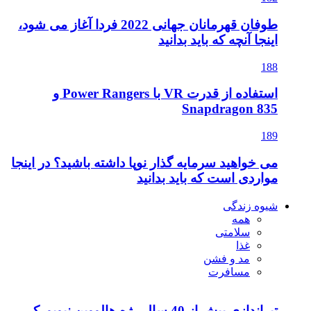
طوفان قهرمانان جهانی 2022 فردا آغاز می شود،
اینجا آنچه که باید بدانید
188
استفاده از قدرت VR با Power Rangers و
Snapdragon 835
189
می خواهید سرمایه گذار نوپا داشته باشید؟ در اینجا
مواردی است که باید بدانید
شیوه زندگی
همه
سلامتی
غذا
مد و فشن
مسافرت
تیراندازی بیش از 40 سال رژه هالووین نیویورک