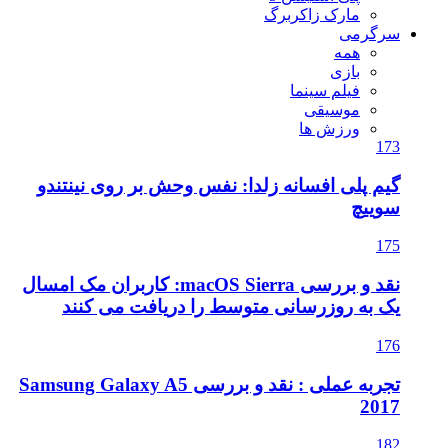
مارک زاکربرگ
سرگرمی
همه
بازی
فیلم سینما
موسیقی
ورزش ها
173
گیم پلی افسانه زلدا: نفس وحش بر روی نینتندو
سوییچ
175
نقد و بررسی macOS Sierra: کاربران مک امسال
یک به روزرسانی متوسط را دریافت می کنند
176
تجربه عملی : نقد و بررسی Samsung Galaxy A5
2017
182