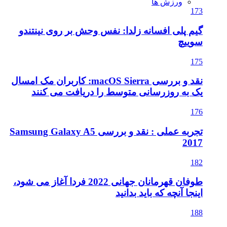
ورزش ها
173
گیم پلی افسانه زلدا: نفس وحش بر روی نینتندو
سوییچ
175
نقد و بررسی macOS Sierra: کاربران مک امسال
یک به روزرسانی متوسط را دریافت می کنند
176
تجربه عملی : نقد و بررسی Samsung Galaxy A5
2017
182
طوفان قهرمانان جهانی 2022 فردا آغاز می شود،
اینجا آنچه که باید بدانید
188