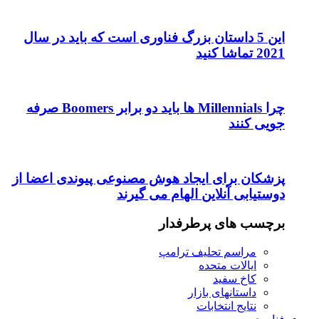
این 5 داستان بزرگ فناوری است که باید در سال
2021 تماشا کنید
چرا Millennials ها باید دو برابر Boomers صرفه
جویی کنند
پزشکان برای ایجاد هوش مصنوعی پیوندی اعضا از
دوستیابی آنلاین الهام می گیرند
برچسب های پرطرفدار
مراسم تحلیف ترامپ
ایالات متحده
کاخ سفید
داستانهای بازار
نتایج انتخابات