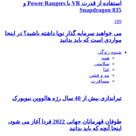
استفاده از قدرت VR با Power Rangers و
Snapdragon 835
189
می خواهید سرمایه گذار نوپا داشته باشید؟ در اینجا
مواردی است که باید بدانید
شیوه زندگی
همه
سلامتی
غذا
مد و فشن
مسافرت
تیراندازی بیش از 40 سال رژه هالووین نیویورک
طوفان قهرمانان جهانی 2022 فردا آغاز می شود،
اینجا آنچه که باید بدانید