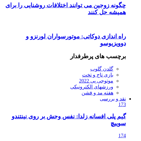
چگونه زوجین می توانند اختلافات روشنایی را برای
همیشه حل کنند
راه اندازی دوکاتی: موتورسواران لورنزو و
دوویزیوسو
برچسب های پرطرفدار
گلدن گلوب
بازی تاج و تخت
موتوجی پی 2022
ورزشهای الکترونیکی
هفته مد و فشن
نقد و بررسی
173
گیم پلی افسانه زلدا: نفس وحش بر روی نینتندو
سوییچ
174