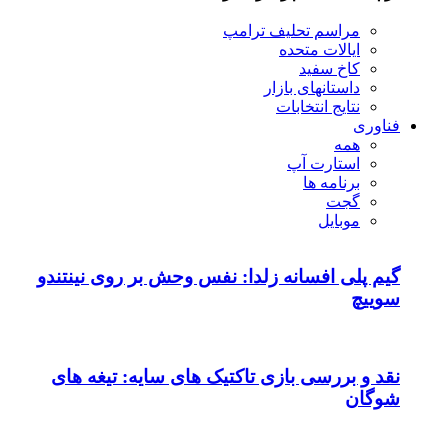
مراسم تحلیف ترامپ
ایالات متحده
کاخ سفید
داستانهای بازار
نتایج انتخابات
فناوری
همه
استارت آپ
برنامه ها
گجت
موبایل
گیم پلی افسانه زلدا: نفس وحش بر روی نینتندو
سوییچ
نقد و بررسی بازی تاکتیک های سایه: تیغه های
شوگان