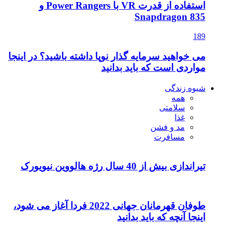
استفاده از قدرت VR با Power Rangers و
Snapdragon 835
189
می خواهید سرمایه گذار نوپا داشته باشید؟ در اینجا
مواردی است که باید بدانید
شیوه زندگی
همه
سلامتی
غذا
مد و فشن
مسافرت
تیراندازی بیش از 40 سال رژه هالووین نیویورک
طوفان قهرمانان جهانی 2022 فردا آغاز می شود،
اینجا آنچه که باید بدانید