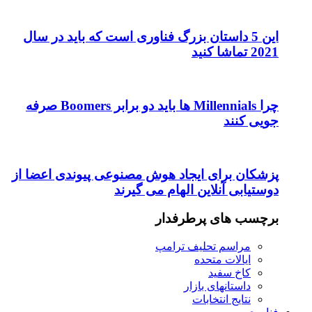
این 5 داستان بزرگ فناوری است که باید در سال
2021 تماشا کنید
چرا Millennials ها باید دو برابر Boomers صرفه
جویی کنند
پزشکان برای ایجاد هوش مصنوعی پیوندی اعضا از
دوستیابی آنلاین الهام می گیرند
برچسب های پرطرفدار
مراسم تحلیف ترامپ
ایالات متحده
کاخ سفید
داستانهای بازار
نتایج انتخابات