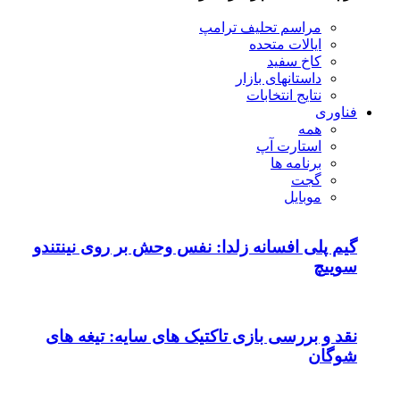
مراسم تحلیف ترامپ
ایالات متحده
کاخ سفید
داستانهای بازار
نتایج انتخابات
فناوری
همه
استارت آپ
برنامه ها
گجت
موبایل
گیم پلی افسانه زلدا: نفس وحش بر روی نینتندو
سوییچ
نقد و بررسی بازی تاکتیک های سایه: تیغه های
شوگان