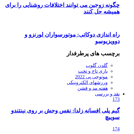
چگونه زوجین می توانند اختلافات روشنایی را برای
همیشه حل کنند
راه اندازی دوکاتی: موتورسواران لورنزو و
دوویزیوسو
برچسب های پرطرفدار
گلدن گلوب
بازی تاج و تخت
موتوجی پی 2022
ورزشهای الکترونیکی
هفته مد و فشن
نقد و بررسی
173
گیم پلی افسانه زلدا: نفس وحش بر روی نینتندو
سوییچ
174