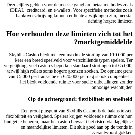
Deze cijfers gelden voor de meeste gangbare betaalmethodes zoals
iDEAL, creditcard, en e-wallets. Voor specifieke methodes zoals
bankoverschrijving kunnen er lichte afwijkingen zijn, meestal
richting hogere limieten.
Hoe verhouden deze limieten zich tot het
marktgemiddelde?
Skyhills Casino biedt met een maximale storting van €10.000 per
keer een breed speelveld voor verschillende typen spelers. Ter
vergelijking: veel casino’s beperken standaard stortingen tot €5.000,
terwijl high rollers soms hogere grenzen zoeken. De opnamegrens
van €5.000 per transactie en €20.000 per dag is ook competitief –
het biedt voldoende ruimte voor snelle uitbetalingen zonder
onnodige wachttijden.
Op de achtergrond: flexibiliteit en snelheid
Een groot pluspunt van Skyhills Casino is de balans tussen
flexibiliteit en veiligheid. Spelers krijgen voldoende ruimte om hun
budget te beheren, maar het casino bewaakt het risico via dagelijkse
en maandelijkse limieten. Dit sluit goed aan op de trends in
verantwoord gokken.