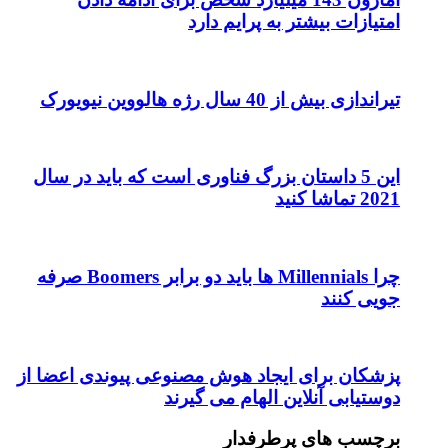
امتیازات بیشتر به پرایم دارد
تیراندازی بیش از 40 سال رژه هالووین نیویورک
این 5 داستان بزرگ فناوری است که باید در سال
2021 تماشا کنید
چرا Millennials ها باید دو برابر Boomers صرفه
جویی کنند
پزشکان برای ایجاد هوش مصنوعی پیوندی اعضا از
دوستیابی آنلاین الهام می گیرند
برچسب های پرطرفدار