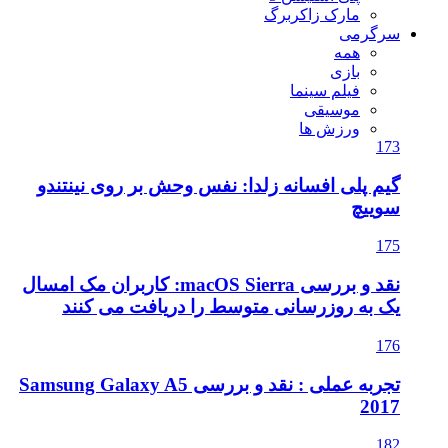
مارک زاکربرگ
سرگرمی
همه
بازی
فیلم سینما
موسیقی
ورزش ها
173
گیم پلی افسانه زلدا: نفس وحش بر روی نینتندو
سوییچ
175
نقد و بررسی macOS Sierra: کاربران مک امسال
یک به روزرسانی متوسط را دریافت می کنند
176
تجربه عملی : نقد و بررسی Samsung Galaxy A5
2017
182