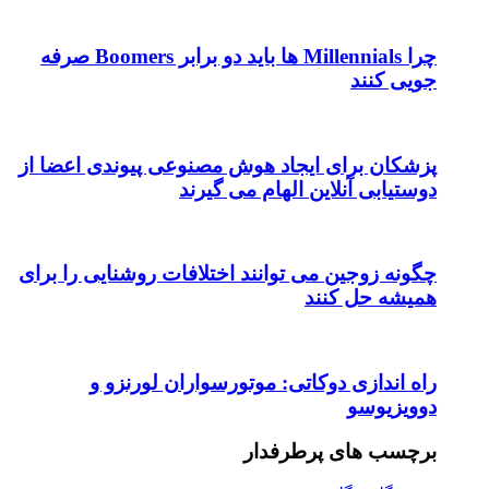
چرا Millennials ها باید دو برابر Boomers صرفه
جویی کنند
پزشکان برای ایجاد هوش مصنوعی پیوندی اعضا از
دوستیابی آنلاین الهام می گیرند
چگونه زوجین می توانند اختلافات روشنایی را برای
همیشه حل کنند
راه اندازی دوکاتی: موتورسواران لورنزو و
دوویزیوسو
برچسب های پرطرفدار