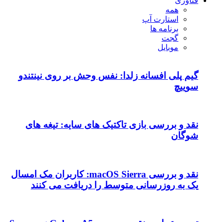
فناوری
همه
استارت آپ
برنامه ها
گجت
موبایل
گیم پلی افسانه زلدا: نفس وحش بر روی نینتندو
سوییچ
نقد و بررسی بازی تاکتیک های سایه: تیغه های
شوگان
نقد و بررسی macOS Sierra: کاربران مک امسال
یک به روزرسانی متوسط را دریافت می کنند