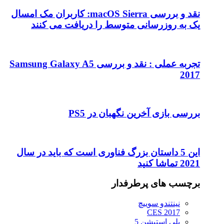
نقد و بررسی macOS Sierra: کاربران مک امسال
یک به روزرسانی متوسط را دریافت می کنند
تجربه عملی : نقد و بررسی Samsung Galaxy A5
2017
بررسی بازی آخرین نگهبان در PS5
این 5 داستان بزرگ فناوری است که باید در سال
2021 تماشا کنید
برچسب های پرطرفدار
نینتندو سوییچ
CES 2017
پلی استیشن 5