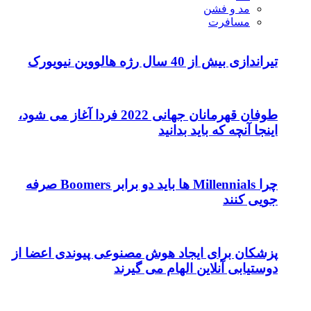
مد و فشن
مسافرت
تیراندازی بیش از 40 سال رژه هالووین نیویورک
طوفان قهرمانان جهانی 2022 فردا آغاز می شود،
اینجا آنچه که باید بدانید
چرا Millennials ها باید دو برابر Boomers صرفه
جویی کنند
پزشکان برای ایجاد هوش مصنوعی پیوندی اعضا از
دوستیابی آنلاین الهام می گیرند