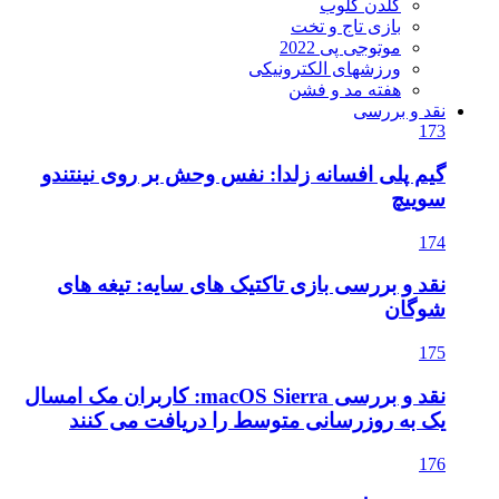
گلدن گلوب
بازی تاج و تخت
موتوجی پی 2022
ورزشهای الکترونیکی
هفته مد و فشن
نقد و بررسی
173
گیم پلی افسانه زلدا: نفس وحش بر روی نینتندو
سوییچ
174
نقد و بررسی بازی تاکتیک های سایه: تیغه های
شوگان
175
نقد و بررسی macOS Sierra: کاربران مک امسال
یک به روزرسانی متوسط را دریافت می کنند
176