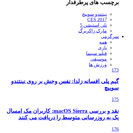
برچسب های پرطرفدار
نینتندو سوییچ
CES 2017
پلی استیشن 5
مارک زاکربرگ
سرگرمی
همه
بازی
فیلم سینما
موسیقی
ورزش ها
173
گیم پلی افسانه زلدا: نفس وحش بر روی نینتندو
سوییچ
175
نقد و بررسی macOS Sierra: کاربران مک امسال
یک به روزرسانی متوسط را دریافت می کنند
176