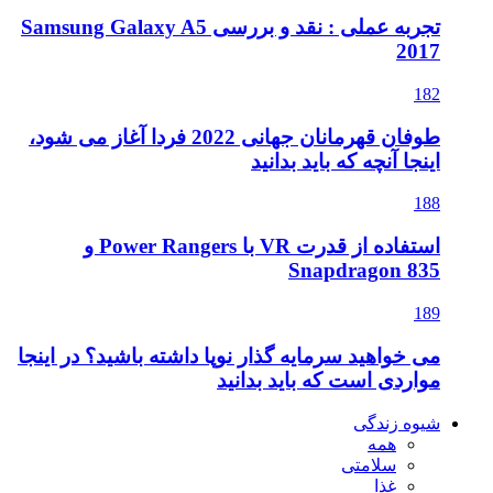
تجربه عملی : نقد و بررسی Samsung Galaxy A5
2017
182
طوفان قهرمانان جهانی 2022 فردا آغاز می شود،
اینجا آنچه که باید بدانید
188
استفاده از قدرت VR با Power Rangers و
Snapdragon 835
189
می خواهید سرمایه گذار نوپا داشته باشید؟ در اینجا
مواردی است که باید بدانید
شیوه زندگی
همه
سلامتی
غذا