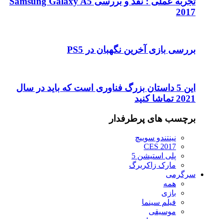
تجربه عملی : نقد و بررسی Samsung Galaxy A5
2017
بررسی بازی آخرین نگهبان در PS5
این 5 داستان بزرگ فناوری است که باید در سال
2021 تماشا کنید
برچسب های پرطرفدار
نینتندو سوییچ
CES 2017
پلی استیشن 5
مارک زاکربرگ
سرگرمی
همه
بازی
فیلم سینما
موسیقی