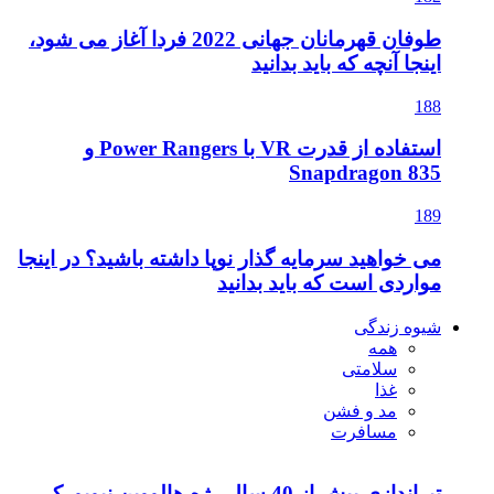
طوفان قهرمانان جهانی 2022 فردا آغاز می شود،
اینجا آنچه که باید بدانید
188
استفاده از قدرت VR با Power Rangers و
Snapdragon 835
189
می خواهید سرمایه گذار نوپا داشته باشید؟ در اینجا
مواردی است که باید بدانید
شیوه زندگی
همه
سلامتی
غذا
مد و فشن
مسافرت
تیراندازی بیش از 40 سال رژه هالووین نیویورک