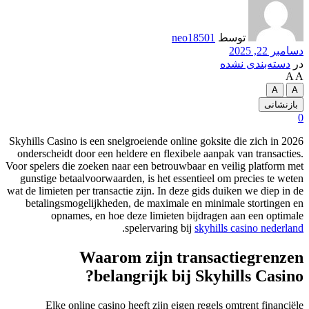
توسط
neo18501
دسامبر 22, 2025
در
دسته‌بندی نشده
A
A
A
A
بازنشانی
0
Skyhills Casino is een snelgroeiende online goksite die zich in 2026
onderscheidt door een heldere en flexibele aanpak van transacties.
Voor spelers die zoeken naar een betrouwbaar en veilig platform met
gunstige betaalvoorwaarden, is het essentieel om precies te weten
wat de limieten per transactie zijn. In deze gids duiken we diep in de
betalingsmogelijkheden, de maximale en minimale stortingen en
opnames, en hoe deze limieten bijdragen aan een optimale
.
spelervaring bij
skyhills casino nederland
Waarom zijn transactiegrenzen
belangrijk bij Skyhills Casino?
Elke online casino heeft zijn eigen regels omtrent financiële