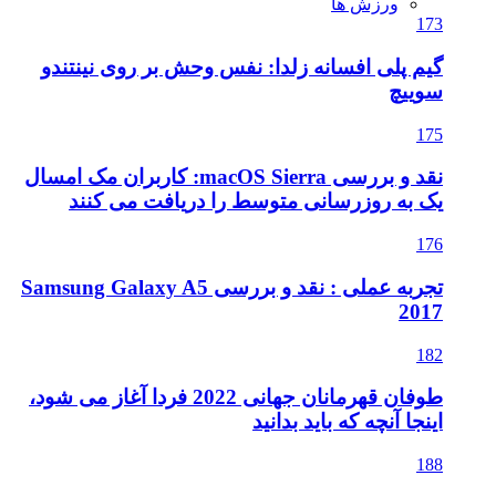
ورزش ها
173
گیم پلی افسانه زلدا: نفس وحش بر روی نینتندو
سوییچ
175
نقد و بررسی macOS Sierra: کاربران مک امسال
یک به روزرسانی متوسط را دریافت می کنند
176
تجربه عملی : نقد و بررسی Samsung Galaxy A5
2017
182
طوفان قهرمانان جهانی 2022 فردا آغاز می شود،
اینجا آنچه که باید بدانید
188