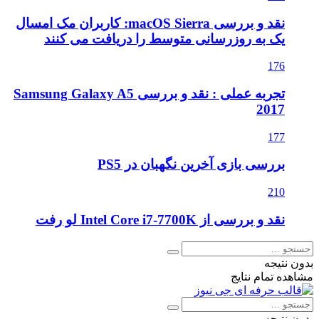
نقد و بررسی macOS Sierra: کاربران مک امسال
یک به روزرسانی متوسط را دریافت می کنند
176
تجربه عملی : نقد و بررسی Samsung Galaxy A5
2017
177
بررسی بازی آخرین نگهبان در PS5
210
نقد و بررسی از Intel Core i7-7700K لو رفت
بدون نتیجه
مشاهده تمام نتایج
بدون نتیجه