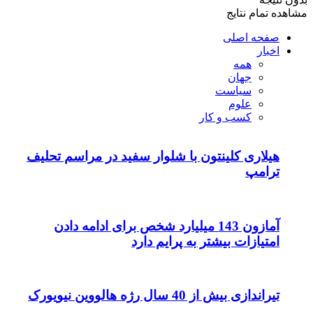
مشاهده تمام نتایج
صفحه اصلی
اخبار
همه
جهان
سیاست
علوم
کسب و کار
هیلاری کلینتون با شلوار سفید در مراسم تحلیف
ترامپ
آمازون 143 میلیارد شخص برای ادامه دادن
امتیازات بیشتر به پرایم دارد
تیراندازی بیش از 40 سال رژه هالووین نیویورک