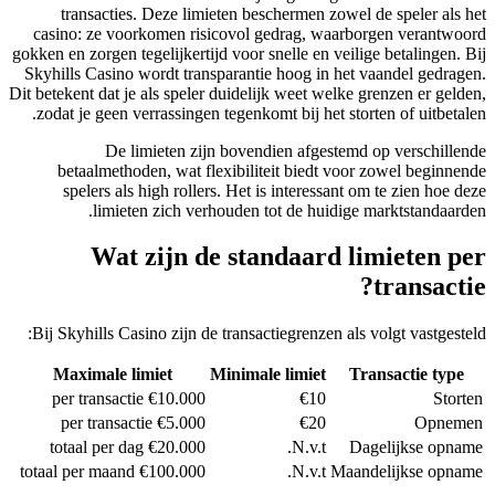
transacties. Deze limieten beschermen zowel de speler als het
casino: ze voorkomen risicovol gedrag, waarborgen verantwoord
gokken en zorgen tegelijkertijd voor snelle en veilige betalingen. Bij
Skyhills Casino wordt transparantie hoog in het vaandel gedragen.
Dit betekent dat je als speler duidelijk weet welke grenzen er gelden,
zodat je geen verrassingen tegenkomt bij het storten of uitbetalen.
De limieten zijn bovendien afgestemd op verschillende
betaalmethoden, wat flexibiliteit biedt voor zowel beginnende
spelers als high rollers. Het is interessant om te zien hoe deze
limieten zich verhouden tot de huidige marktstandaarden.
Wat zijn de standaard limieten per
transactie?
Bij Skyhills Casino zijn de transactiegrenzen als volgt vastgesteld:
Maximale limiet
Minimale limiet
Transactie type
€10.000 per transactie
€10
Storten
€5.000 per transactie
€20
Opnemen
€20.000 totaal per dag
N.v.t.
Dagelijkse opname
€100.000 totaal per maand
N.v.t.
Maandelijkse opname