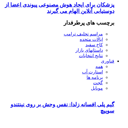
پزشکان برای ایجاد هوش مصنوعی پیوندی اعضا از
دوستیابی آنلاین الهام می گیرند
برچسب های پرطرفدار
مراسم تحلیف ترامپ
ایالات متحده
کاخ سفید
داستانهای بازار
نتایج انتخابات
فناوری
همه
استارت آپ
برنامه ها
گجت
موبایل
گیم پلی افسانه زلدا: نفس وحش بر روی نینتندو
سوییچ