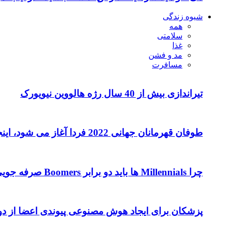
شیوه زندگی
همه
سلامتی
غذا
مد و فشن
مسافرت
تیراندازی بیش از 40 سال رژه هالووین نیویورک
طوفان قهرمانان جهانی 2022 فردا آغاز می شود، اینجا آنچه که باید بدانید
چرا Millennials ها باید دو برابر Boomers صرفه جویی کنند
پزشکان برای ایجاد هوش مصنوعی پیوندی اعضا از دوست