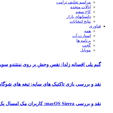
مراسم تحلیف ترامپ
ایالات متحده
کاخ سفید
داستانهای بازار
نتایج انتخابات
فناوری
همه
استارت آپ
برنامه ها
گجت
موبایل
گیم پلی افسانه زلدا: نفس وحش بر روی نینتندو سویی
نقد و بررسی بازی تاکتیک های سایه: تیغه های شوگا
نقد و بررسی macOS Sierra: کاربران مک امسال یک به روزرسانی متوسط را دریافت می کنند