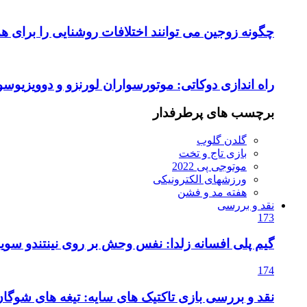
چگونه زوجین می توانند اختلافات روشنایی را برای ه
راه اندازی دوکاتی: موتورسواران لورنزو و دوویزیوسو
برچسب های پرطرفدار
گلدن گلوب
بازی تاج و تخت
موتوجی پی 2022
ورزشهای الکترونیکی
هفته مد و فشن
نقد و بررسی
173
گیم پلی افسانه زلدا: نفس وحش بر روی نینتندو سویی
174
نقد و بررسی بازی تاکتیک های سایه: تیغه های شوگا