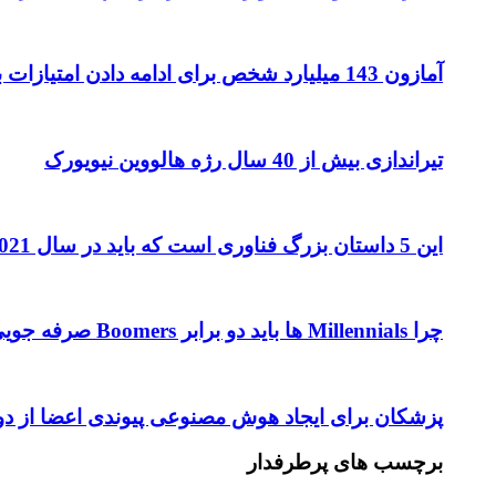
آمازون 143 میلیارد شخص برای ادامه دادن امتیازات بیشتر به پرایم دارد
تیراندازی بیش از 40 سال رژه هالووین نیویورک
این 5 داستان بزرگ فناوری است که باید در سال 2021 تماشا کنید
چرا Millennials ها باید دو برابر Boomers صرفه جویی کنند
پزشکان برای ایجاد هوش مصنوعی پیوندی اعضا از دوست
برچسب های پرطرفدار