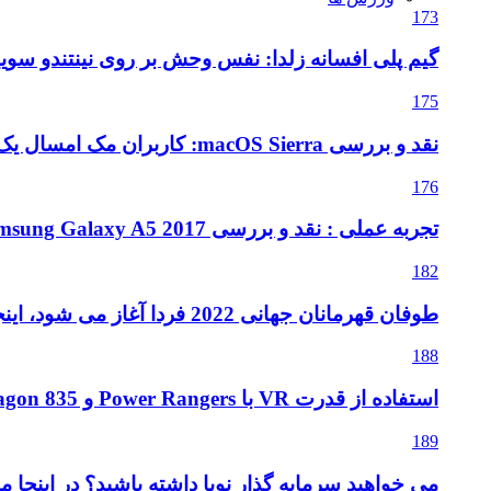
173
گیم پلی افسانه زلدا: نفس وحش بر روی نینتندو سویی
175
نقد و بررسی macOS Sierra: کاربران مک امسال یک به روزرسانی متوسط را دریافت می کنند
176
تجربه عملی : نقد و بررسی Samsung Galaxy A5 2017
182
طوفان قهرمانان جهانی 2022 فردا آغاز می شود، اینجا آنچه که باید بدانید
188
استفاده از قدرت VR با Power Rangers و Snapdragon 835
189
می خواهید سرمایه گذار نوپا داشته باشید؟ در اینجا م