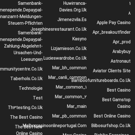
در دریای خزر چه باید کرد؟
Samenbank-
Huwirranca-
1
menspende.depaypal-
Davies.org.uk
8
inanzamt-Meldungen-
Jimenezvila.es
Apple Pay Casino
Steuern-Pflichten
Josephinesrestaurant.co.uk
Apr_breakoutfinder
Samenbank-
Kasyno
menspende.depaypal-
Apr_prod
Zahlung-Abgelehnt-
Lizjamieson.co.uk
Arabybuy
Ursachen-Und-
Lucieswardrobe.co.uk
Loesungen
Astronaut
Mar_bh_common
ommunitycentre.co.uk
Aviator Clients Site
Mar_canli_common
Taberhols.co.uk
Bamboofurnitureboards.co.uk
Mar_common_1
Technologie
Best Casino
Mar_common_2
Test
Best Gamstop
Mar_main
Casino
Th3testing.co.uk
Mar_pb_common
Best Online Casino
The Best Casino
Melhorcasinoonlineportugal.com
Bilbosurfshop.co.uk
The Best New
Online Casino