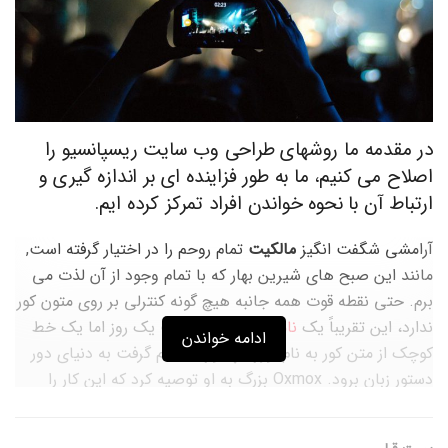
در مقدمه ما روشهای طراحی وب سایت ریسپانسیو را
اصلاح می کنیم، ما به طور فزاینده ای بر اندازه گیری و
ارتباط آن با نحوه خواندن افراد تمرکز کرده ایم.
آرامشی شگفت انگیز
مالکیت
تمام روحم را در اختیار گرفته است,
مانند این صبح های شیرین بهار که با تمام وجود از آن لذت می
برم. حتی نقطه قوت همه جانبه هیچ گونه کنترلی بر روی متون کور
ندارد، این تقریباً یک
نامتعارف
زندگی است یک روز اما یک خط
ادامه خواندن
کوچک از متن کور به نام
لورم ایپسوم
تصمیم گرفت به دنیای دور
دستور زبان برود. Oxmox بزرگ به او توصیه کرد که این کار را
انجام ندهد، زیرا هزاران کاما بد، علامت سوال وحشی و
Semikoli حیله گر وجود داشت، اما متن کور کوچک گوش نداد.