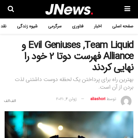
صفحه اصلی
اخبار
فناوری
سرگرمی
شیوه زندگی
نقد 
Evil Geniuses ,Team Liquid و
Alliance فهرست دوتا 2 خود را
نهایی کردند
بهترین راه برای پرداختن یک لحظه دوست داشتنی لذت
بردن از آن است.
توسط
aliashori
ژوئن 4, 2021