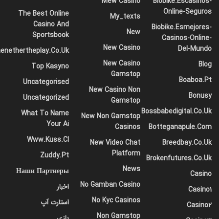
Mew Casino
Biobike.escasinos-
Online-Seguros
The Best Online
My_texts
Casino And
Biobike.esmejores-
New
Sportsbook
Casinos-Online-
New Casino
Del-Mundo
enethertheplay.co.uk
در ساحل
دریای خزر
قدم بزنید
New Casino
Blog
Top Kasyno
Gamstop
Boaboa.pt
مجموعه ای از نمونه های نساجی روی میز پهن شده بود – سامسا
Uncategorised
New Casino Non
فروشنده دوره گرد بود – و بالای آن تصویری که اخیراً از مجله ای
Bonusy
Uncategorized
Gamstop
مصور بریده بود و در یک قاب زیبا و طلاکاری شده قرار داشت،
Bossbabedigital.co.uk
What To Name
New Non Gamstop
روی آن آویزان بود. در آن یک خانم با کلاه خز و بوآ خز که به
Your Ai
Casinos
Botteganapule.com
صورت راست نشسته بود نشان داده شد، یک کت خز سنگین را
Www.kuss.cl
New Video Chat
Breedbay.co.uk
که تمام بازوی پایینی او را پوشانده بود به طرف بیننده بلند کرد.
Platform
Zuddy.pt
Brokenfutures.co.uk
گرگور سپس برگشت تا از پنجره به هوای کسل کننده نگاه کند.
News
Наши Партнеры
Casino
قطرات باران در حال برخورد با شیشه شنیده می شود، که باعث
No Gamban Casino
اخبار
Casino1
می شود او کاملاً ناراحت شود. او فکر کرد: “چطور اگر کمی بیشتر
No Kyc Casinos
استارت آپ
بخوابم و این همه مزخرف را فراموش کنم”، اما این کاری بود که او
Casino2
Non Gamstop
نتوانست انجام دهد زیرا عادت داشت به سمت راست خود
بازی