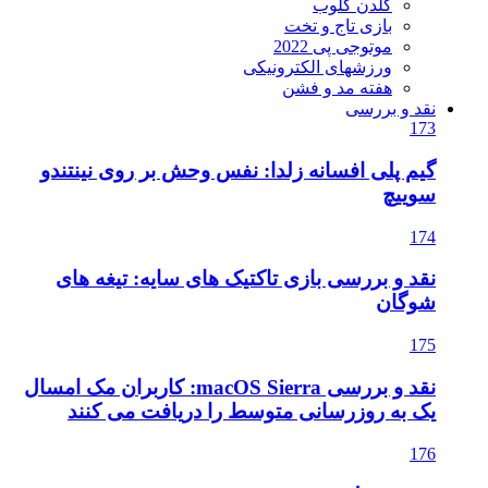
گلدن گلوب
بازی تاج و تخت
موتوجی پی 2022
ورزشهای الکترونیکی
هفته مد و فشن
نقد و بررسی
173
گیم پلی افسانه زلدا: نفس وحش بر روی نینتندو
سوییچ
174
نقد و بررسی بازی تاکتیک های سایه: تیغه های
شوگان
175
نقد و بررسی macOS Sierra: کاربران مک امسال
یک به روزرسانی متوسط را دریافت می کنند
176