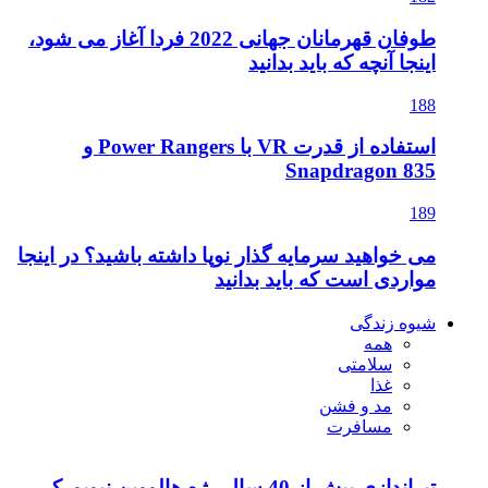
طوفان قهرمانان جهانی 2022 فردا آغاز می شود،
اینجا آنچه که باید بدانید
188
استفاده از قدرت VR با Power Rangers و
Snapdragon 835
189
می خواهید سرمایه گذار نوپا داشته باشید؟ در اینجا
مواردی است که باید بدانید
شیوه زندگی
همه
سلامتی
غذا
مد و فشن
مسافرت
تیراندازی بیش از 40 سال رژه هالووین نیویورک