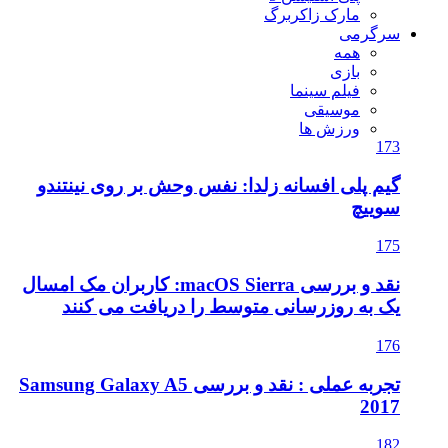
مارک زاکربرگ
سرگرمی
همه
بازی
فیلم سینما
موسیقی
ورزش ها
173
گیم پلی افسانه زلدا: نفس وحش بر روی نینتندو
سوییچ
175
نقد و بررسی macOS Sierra: کاربران مک امسال
یک به روزرسانی متوسط را دریافت می کنند
176
تجربه عملی : نقد و بررسی Samsung Galaxy A5
2017
182