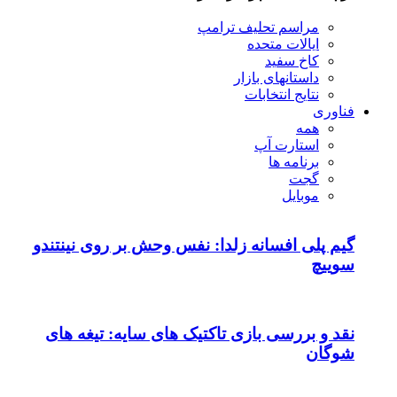
مراسم تحلیف ترامپ
ایالات متحده
کاخ سفید
داستانهای بازار
نتایج انتخابات
فناوری
همه
استارت آپ
برنامه ها
گجت
موبایل
گیم پلی افسانه زلدا: نفس وحش بر روی نینتندو
سوییچ
نقد و بررسی بازی تاکتیک های سایه: تیغه های
شوگان