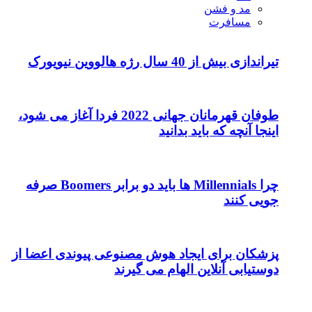
مد و فشن
مسافرت
تیراندازی بیش از 40 سال رژه هالووین نیویورک
طوفان قهرمانان جهانی 2022 فردا آغاز می شود،
اینجا آنچه که باید بدانید
چرا Millennials ها باید دو برابر Boomers صرفه
جویی کنند
پزشکان برای ایجاد هوش مصنوعی پیوندی اعضا از
دوستیابی آنلاین الهام می گیرند