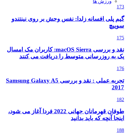
ورزش ها
173
گیم پلی افسانه زلدا: نفس وحش بر روی نینتندو
سوییچ
175
نقد و بررسی macOS Sierra: کاربران مک امسال
یک به روزرسانی متوسط را دریافت می کنند
176
تجربه عملی : نقد و بررسی Samsung Galaxy A5
2017
182
طوفان قهرمانان جهانی 2022 فردا آغاز می شود،
اینجا آنچه که باید بدانید
188