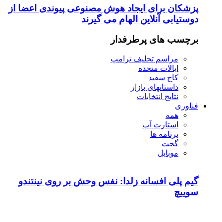
پزشکان برای ایجاد هوش مصنوعی پیوندی اعضا از
دوستیابی آنلاین الهام می گیرند
برچسب های پرطرفدار
مراسم تحلیف ترامپ
ایالات متحده
کاخ سفید
داستانهای بازار
نتایج انتخابات
فناوری
همه
استارت آپ
برنامه ها
گجت
موبایل
گیم پلی افسانه زلدا: نفس وحش بر روی نینتندو
سوییچ