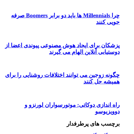
چرا Millennials ها باید دو برابر Boomers صرفه
جویی کنند
پزشکان برای ایجاد هوش مصنوعی پیوندی اعضا از
دوستیابی آنلاین الهام می گیرند
چگونه زوجین می توانند اختلافات روشنایی را برای
همیشه حل کنند
راه اندازی دوکاتی: موتورسواران لورنزو و
دوویزیوسو
برچسب های پرطرفدار