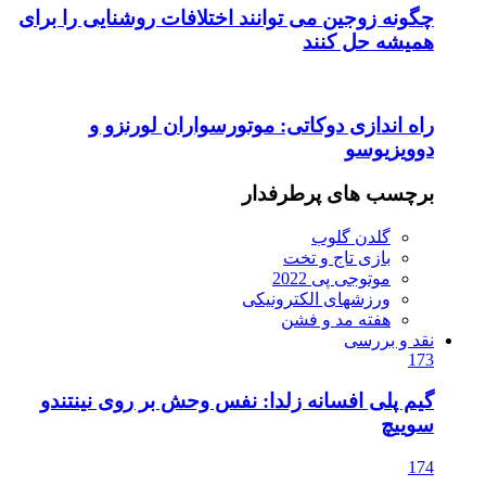
چگونه زوجین می توانند اختلافات روشنایی را برای
همیشه حل کنند
راه اندازی دوکاتی: موتورسواران لورنزو و
دوویزیوسو
برچسب های پرطرفدار
گلدن گلوب
بازی تاج و تخت
موتوجی پی 2022
ورزشهای الکترونیکی
هفته مد و فشن
نقد و بررسی
173
گیم پلی افسانه زلدا: نفس وحش بر روی نینتندو
سوییچ
174