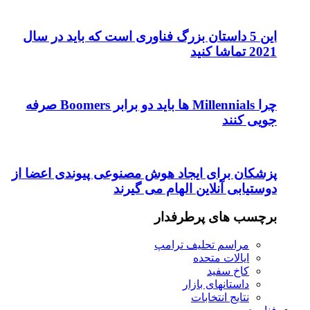
این 5 داستان بزرگ فناوری است که باید در سال
2021 تماشا کنید
چرا Millennials ها باید دو برابر Boomers صرفه
جویی کنند
پزشکان برای ایجاد هوش مصنوعی پیوندی اعضا از
دوستیابی آنلاین الهام می گیرند
برچسب های پرطرفدار
مراسم تحلیف ترامپ
ایالات متحده
کاخ سفید
داستانهای بازار
نتایج انتخابات