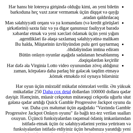
Hər hansı bir lotereya girişində olduğu kimi, ən yeni biletin
barkoduna heç vaxt zərər verməmək üçün diqqət və qayğı
aradan qaldırılacaq.
Mən səlahiyyətli orqanı və ya komandanı (və kredit görüşləri
şirkətlərini) saxta faiz və ya digər qanunsuz fəaliyyət barədə
xəbərdar etmək və yeni xərcləri ödəmək üçün yeni yığım
agentlikləri ilə əlaqə saxlamaq səlahiyyətinə malikəm.
Bu halda, Müştərinin üzvlüyündən pulu geri qaytarmaq
öhdəliyindən imtina edirəm.
Bütün onlayn oyunlar aşağıda sadalanan hesablanmış
dəqiqələrdən keçirilir.
Hər dəfə əla Virginia Lotto video oyunundan zövq aldığınız
zaman, körpələrə daha parlaq bir gələcək təqdim etməyə
kömək etməkdə rol oynaya bilərsiniz.
Hər oyun üçün müxtəlif mükafat nömrələri verilir. Ən 
mükafatlar 250
Daha çox detal
dollardan 100000 dollara 
dəyişir. Həmçinin, müasir cekpotun mütərəqqi cekpotla uğurlu
gələnə qədər artdığı Quick Gamble Progressive Jackpot oyu
var. Daha çox məlumat üçün aşağıdakı "Vaxtında G
Progressive Jackpot Onlayn oyunu" ilə bağlı tez-tez verilən su
oxuyun. Üçüncü funksiyalardan rəqəmsal ödəniş imkanlar
istifadə etmək üçün öz səlahiyyətlərimi yerinə yetiri
funksiyalardan istifadə etdiyiniz üçün hesabınıza yaratdığ