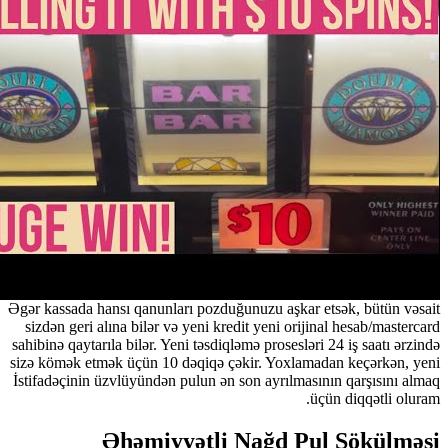
Əgər kassada hansı qanunları pozduğunuzu aşkar etsək, bütün 
sizdən geri alına bilər və yeni kredit yeni orijinal hesab/mast
sahibinə qaytarıla bilər. Yeni təsdiqləmə prosesləri 24 iş saatı ə
sizə kömək etmək üçün 10 dəqiqə çəkir. Yoxlamadan keçərkən,
İstifadəçinin üzvlüyündən pulun ən son ayrılmasının qarşısını
üçün diqqətli o
Əhəmiyyətli Nağd Pul Sökülm