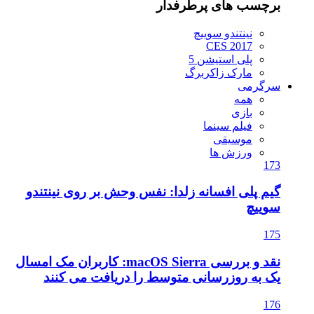
برچسب های پرطرفدار
نینتندو سوییچ
CES 2017
پلی استیشن 5
مارک زاکربرگ
سرگرمی
همه
بازی
فیلم سینما
موسیقی
ورزش ها
173
گیم پلی افسانه زلدا: نفس وحش بر روی نینتندو
سوییچ
175
نقد و بررسی macOS Sierra: کاربران مک امسال
یک به روزرسانی متوسط را دریافت می کنند
176