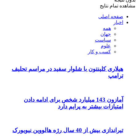
ه تمام نتایج
صفحه اصلی
اخبار
همه
جهان
سیاست
علوم
کسب و کار
هیلاری کلینتون با شلوار سفید در مراسم تحلیف
ترامپ
آمازون 143 میلیارد شخص برای ادامه دادن
امتیازات بیشتر به پرایم دارد
تیراندازی بیش از 40 سال رژه هالووین نیویورک