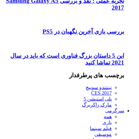
تجربه عملی : نقد و بررسی Samsung Galaxy A5
2017
بررسی بازی آخرین نگهبان در PS5
این 5 داستان بزرگ فناوری است که باید در سال
2021 تماشا کنید
برچسب های پرطرفدار
نینتندو سوییچ
CES 2017
پلی استیشن 5
مارک زاکربرگ
سرگرمی
همه
بازی
فیلم سینما
موسیقی