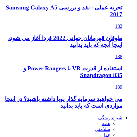
تجربه عملی : نقد و بررسی Samsung Galaxy A5
2017
182
طوفان قهرمانان جهانی 2022 فردا آغاز می شود،
اینجا آنچه که باید بدانید
188
استفاده از قدرت VR با Power Rangers و
Snapdragon 835
189
می خواهید سرمایه گذار نوپا داشته باشید؟ در اینجا
مواردی است که باید بدانید
شیوه زندگی
همه
سلامتی
غذا