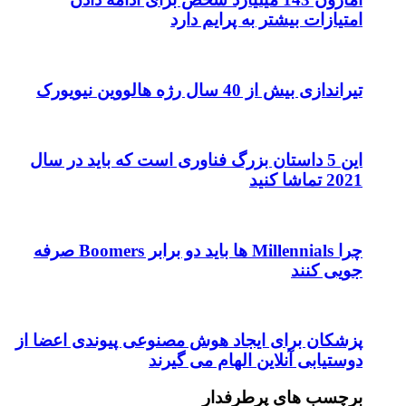
امتیازات بیشتر به پرایم دارد
تیراندازی بیش از 40 سال رژه هالووین نیویورک
این 5 داستان بزرگ فناوری است که باید در سال
2021 تماشا کنید
چرا Millennials ها باید دو برابر Boomers صرفه
جویی کنند
پزشکان برای ایجاد هوش مصنوعی پیوندی اعضا از
دوستیابی آنلاین الهام می گیرند
برچسب های پرطرفدار