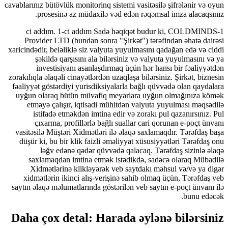
cavablarınız bütövlük monitorinq sistemi vasitəsilə şifrələnir v
prosesinə az müdaxilə vəd edən rəqəmsal imza alacaq
1-ci addım. 1-ci addım Sadə həqiqət budur ki, COLDMI
Provider LTD (bundan sonra "Şirkət") tərəfindən əhatə d
xaricindədir, beləliklə siz valyuta yuyulmasını qadağan edə və
şəkildə qarşısını ala bilərsiniz və valyuta yuyulmasını
investisiyanı asanlaşdırmaq üçün hər hansı bir fəaliy
zorakılıqla əlaqəli cinayətlərdən uzaqlaşa bilərsiniz. Şirkət, bi
fəaliyyət göstərdiyi yurisdiksiyalarla bağlı qüvvədə olan qay
uyğun olaraq bütün müvafiq meyarlara uyğun olmağınıza 
etməyə çalışır, iqtisadi mühitdən valyuta yuyulması məq
istifadə etməkdən imtina edir və zorakı pul qazanırsını
çıxarma, profillərlə bağlı suallar cari qorunan e-poçt 
vasitəsilə Müştəri Xidmətləri ilə əlaqə saxlamaqdır. Tərəfda
düşür ki, bu bir klik faizli əməliyyat xüsusiyyətləri Tərəfd
ləğv edənə qədər qüvvədə qalacaq. Tərəfdaş sizinlə
saxlamaqdan imtina etmək istədikdə, sadəcə olaraq Müb
Xidmətlərinə klikləyərək veb saytdakı məhsul və/və ya
xidmətlərin ikinci alış-verişinə sahib olmaq üçün, Tərəfd
saytın əlaqə məlumatlarında göstərilən veb saytın e-poçt ünva
bunu ed
Daha çox detal: Harada əylənə bilərs