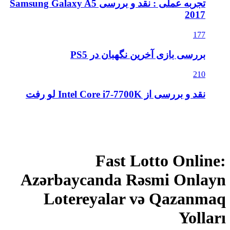
تجربه عملی : نقد و بررسی Samsung Galaxy A5
2017
177
بررسی بازی آخرین نگهبان در PS5
210
نقد و بررسی از Intel Core i7-7700K لو رفت
Fast Lotto Onli
Azərbaycanda Rəsmi Onl
Lotereyalar və Qazan
Yoll