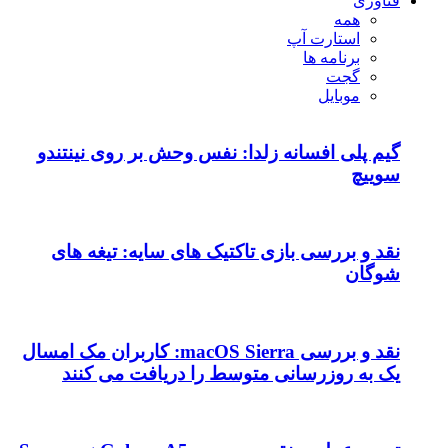
فناوری
همه
استارت آپ
برنامه ها
گجت
موبایل
گیم پلی افسانه زلدا: نفس وحش بر روی نینتندو
سوییچ
نقد و بررسی بازی تاکتیک های سایه: تیغه های
شوگان
نقد و بررسی macOS Sierra: کاربران مک امسال
یک به روزرسانی متوسط را دریافت می کنند