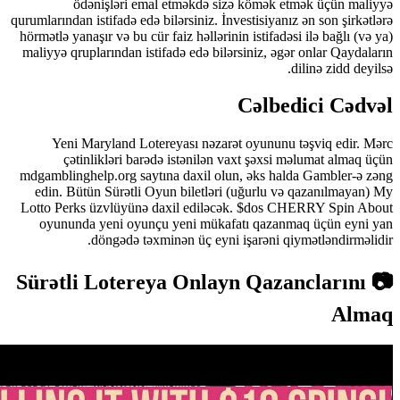
ödənişləri emal etməkdə sizə kömək etmək üçün ma
qurumlarından istifadə edə bilərsiniz. İnvestisiyanız ən son şirk
hörmətlə yanaşır və bu cür faiz həllərinin istifadəsi ilə bağlı (
maliyyə qruplarından istifadə edə bilərsiniz, əgər onlar Qayd
dilinə zidd de
Cəlbedici Cə
Yeni Maryland Lotereyası nəzarət oyununu təşviq edir
çətinlikləri barədə istənilən vaxt şəxsi məlumat alma
mdgamblinghelp.org saytına daxil olun, əks halda Gambler-ə
edin. Bütün Sürətli Oyun biletləri (uğurlu və qazanılmay
Lotto Perks üzvlüyünə daxil ediləcək. $dos CHERRY Spin 
oyununda yeni oyunçu yeni mükafatı qazanmaq üçün eyn
döngədə təxminən üç eyni işarəni qiymətləndirmə
📷 Sürətli Lotereya Onlayn Qazancların
Al