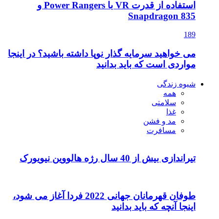
استفاده از قدرت VR با Power Rangers و
Snapdragon 835
189
می خواهید سرمایه گذار نوپا داشته باشید؟ در اینجا
مواردی است که باید بدانید
شیوه زندگی
همه
سلامتی
غذا
مد و فشن
مسافرت
تیراندازی بیش از 40 سال رژه هالووین نیویورک
طوفان قهرمانان جهانی 2022 فردا آغاز می شود،
اینجا آنچه که باید بدانید