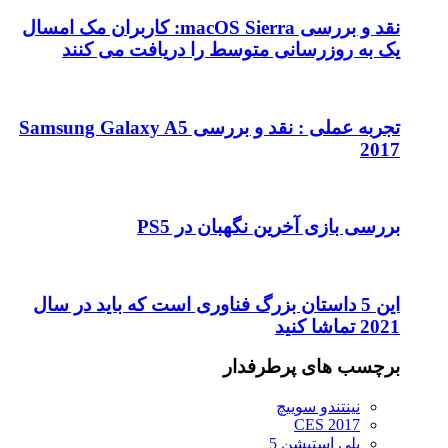
نقد و بررسی macOS Sierra: کاربران مک امسال
یک به روزرسانی متوسط را دریافت می کنند
تجربه عملی : نقد و بررسی Samsung Galaxy A5
2017
بررسی بازی آخرین نگهبان در PS5
این 5 داستان بزرگ فناوری است که باید در سال
2021 تماشا کنید
برچسب های پرطرفدار
نینتندو سوییچ
CES 2017
پلی استیشن 5